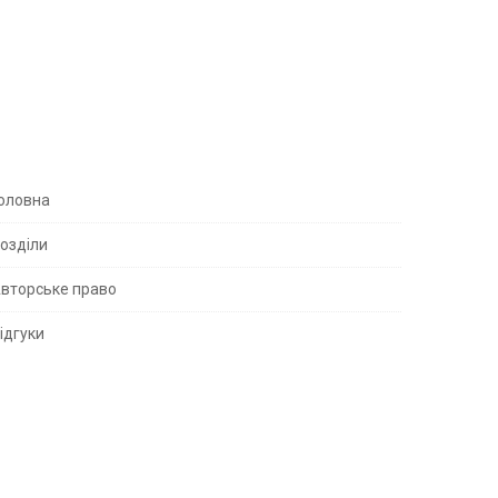
S
оловна
озділи
вторське право
S
ідгуки