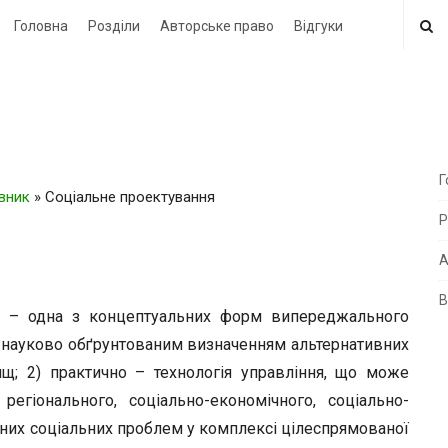
Головна
Розділи
Авторське право
Відгуки
Г
овник
»
Соціальне проектування
i
Р
t
e
А
В
i
 – одна з концептуальних форм випереджального
d
 з науково обґрунтованим визначенням альтернативних
e
ищ; 2) практично – технологія управління, що може
b
 регіонального, соціально-економічного, соціально-
a
них соціальних проблем у комплексі цілеспрямованої