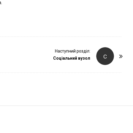
r
.
Наступний розділ:
С
Соціальний вузол