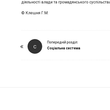
діяльності влади та громадянського суспільства
© Клешня Г.М.
P
Попередній розділ:
С
o
Соціальна система
s
t
N
a
v
i
S
g
i
a
t
t