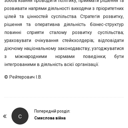
зобов’язання проводити політику, приймати рішення та
розвивати напрями діяльності виходячи з пріоритетних
цілей та цінностей суспільства. Стратегія розвитку,
рішення та оперативна діяльність бізнес-структур
повинні сприяти сталому розвитку суспільства;
ураховувати очікування стейкхолдерів; відповідати
діючому національному законодавству; узгоджуватися
з міжнародними нормами поведінки; бути
інтегрованими в діяльність всієї організації.
© Рейтерович І.В.
P
Попередній розділ:
С
o
Смислова війна
s