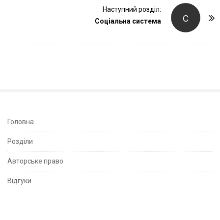
t
Наступний розділ:
С
Соціальна система
N
a
v
i
g
a
t
i
S
Головна
o
i
Розділи
n
t
e
Авторське право
S
Відгуки
i
d
e