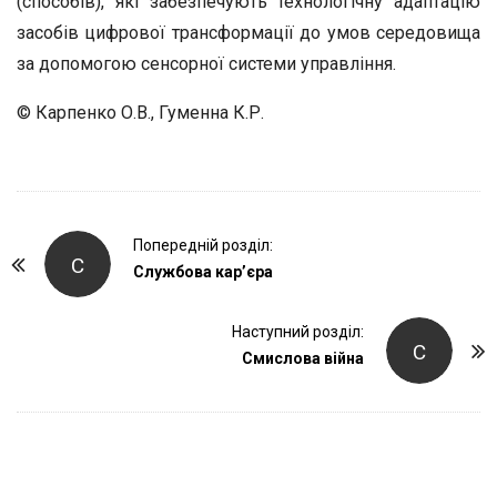
(способів), які забезпечують технологічну адаптацію
засобів цифрової трансформації до умов середовища
за допомогою сенсорної системи управління.
© Карпенко О.В., Гуменна К.Р.
P
Попередній розділ:
С
o
Службова кар’єра
s
t
Наступний розділ:
С
Смислова війна
N
a
v
i
g