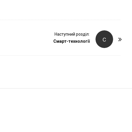
r
Наступний розділ:
С
Смарт-технології