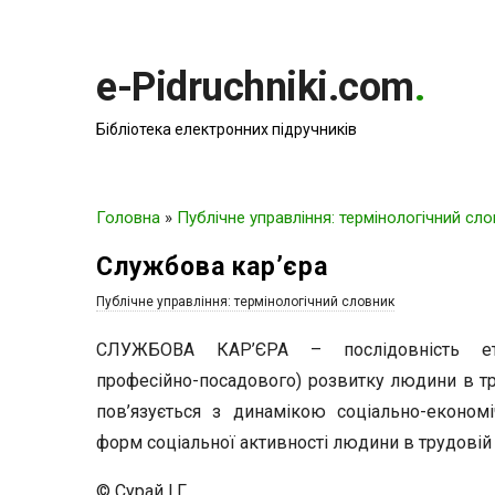
e-Pidruchniki.com
.
Бібліотека електронних підручників
Головна
»
Публічне управління: термінологічний сл
Службова кар’єра
Публічне управління: термінологічний словник
СЛУЖБОВА КАР’ЄРА – послідовність етапі
професійно-посадового) розвитку людини в труд
пов’язується з динамікою соціально-економі
форм соціальної активності людини в трудовій 
© Сурай І.Г.