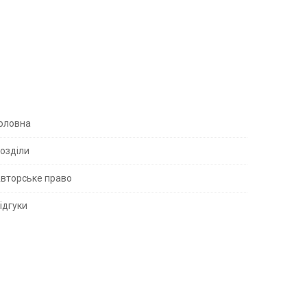
S
оловна
озділи
вторське право
S
ідгуки