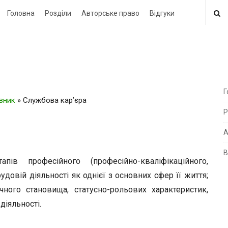
Головна
Розділи
Авторське право
Відгуки
Г
овник
»
Службова кар’єра
i
Р
t
e
А
В
i
в професійного (професійно-кваліфікаційного,
d
овій діяльності як однієї з основних сфер її життя;
e
чного становища, статусно-рольових характеристик,
b
діяльності.
a