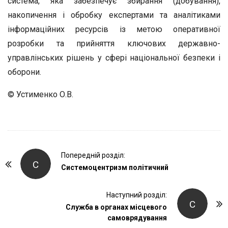
система, яка забезпечує збирання (добування),
накопичення і обробку експертами та аналітиками
інформаційних ресурсів із метою оперативної
розробки та прийняття ключових державно-
управлінських рішень у сфері національної безпеки і
оборони.
© Устименко О.В.
P
Попередній розділ:
С
o
Системоцентризм політичний
s
t
Наступний розділ:
С
Служба в органах місцевого
N
самоврядування
a