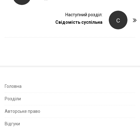
s
t
Наступний розділ:
С
Свідомість суспільна
N
a
v
i
g
a
t
i
S
Головна
o
i
Розділи
n
t
e
Авторське право
S
Відгуки
i
d