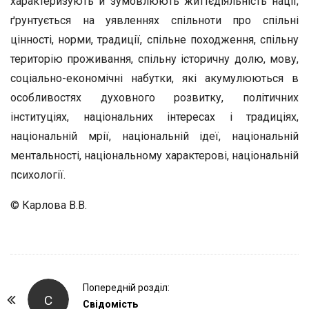
характеризують й зумовлюють життєдіяльність нації;
ґрунтується на уявленнях спільноти про спільні
цінності, норми, традиції, спільне походження, спільну
територію проживання, спільну історичну долю, мову,
соціально-економічні набутки, які акумулюються в
особливостях духовного розвитку, політичних
інституціях, національних інтересах і традиціях,
національній мрії, національній ідеї, національній
ментальності, національному характерові, національній
психології.
© Карлова В.В.
P
Попередній розділ:
С
o
Свідомість