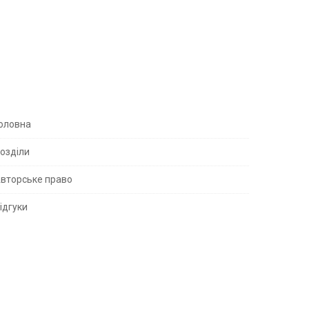
S
оловна
озділи
вторське право
S
ідгуки