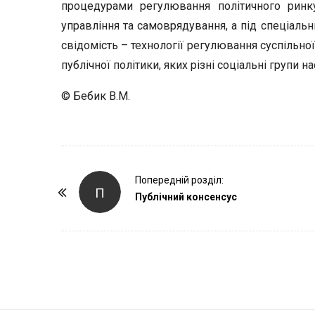
процедурами регулювання політичного ринку
управління та самоврядування, а під спеціаль
свідомість – технології регулювання суспільної
публічної політики, яких різні соціальні групи н
© Бебик В.М.
P
Попередній розділ:
П
o
Публічний консенсус
s
t
N
a
v
i