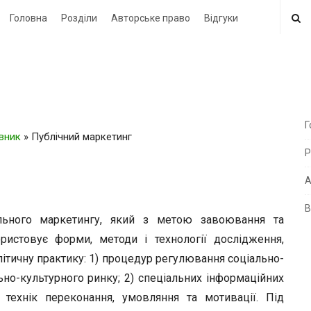
Головна
Розділи
Авторське право
Відгуки
Г
овник
»
Публічний маркетинг
i
Р
t
e
А
В
i
ьного маркетингу, який з метою завоювання та
d
истовує форми, методи і технології дослідження,
e
ітичну практику: 1) процедур регулювання соціально-
b
ьно-культурного ринку; 2) спеціальних інформаційних
a
 технік переконання, умовляння та мотивації. Під