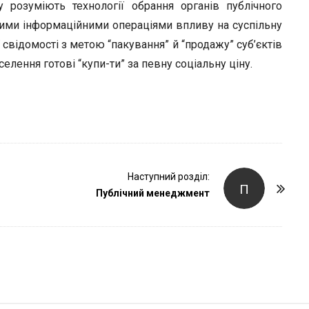
r
 розуміють технології обрання органів публічного
ними інформаційними операціями впливу на суспільну
 свідомості з метою “пакування” й “продажу” суб’єктів
аселення готові “купи-ти” за певну соціальну ціну.
Наступний розділ:
П
Публічний менеджмент