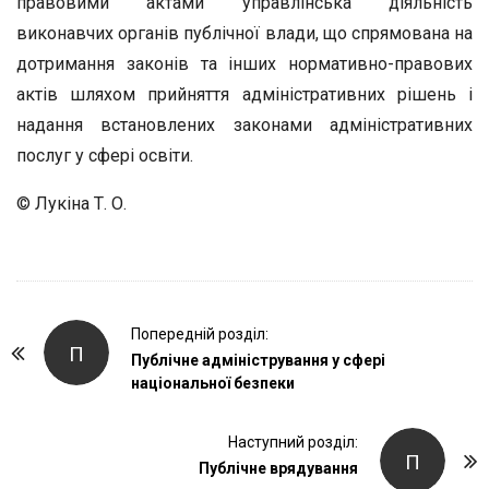
правовими актами управлінська діяльність
виконавчих органів публічної влади, що спрямована на
дотримання законів та інших нормативно-правових
актів шляхом прийняття адміністративних рішень і
надання встановлених законами адміністративних
послуг у сфері освіти.
© Лукіна Т. О.
P
Попередній розділ:
П
o
Публічне адміністрування у сфері
національної безпеки
s
t
Наступний розділ:
N
П
Публічне врядування
a