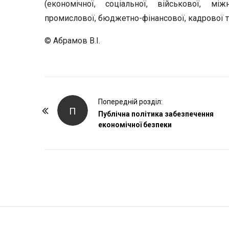
(економічної, соціальної, військової, між
промислової, бюджетно-фінансової, кадрової та 
© Абрамов В.І.
P
Попередній розділ:
П
o
Публічна політика забезпечення
економічної безпеки
s
t
N
a
v
i
g
S
a
i