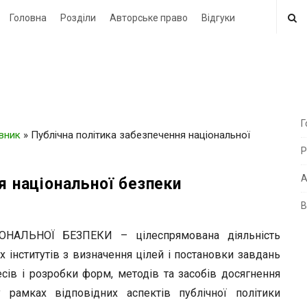
Головна
Розділи
Авторське право
Відгуки
Г
овник
»
Публічна політика забезпечення національної
i
Р
t
e
А
я національної безпеки
В
i
d
АЛЬНОЇ БЕЗПЕКИ – цілеспрямована діяльність
e
 інститутів з визначення цілей і постановки завдань
b
есів і розробки форм, методів та засобів досягнення
a
 у рамках відповідних аспектів публічної політики