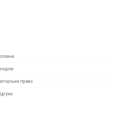
S
оловна
озділи
вторське право
S
ідгуки