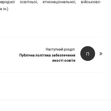
r
народної освітньої, етнонаціональної, військово-
ін.).
Наступний розділ:
П
Публічна політика забезпечення
якості освіти