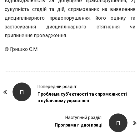
відповідальність за допущене правопорушення; 2)
сукупність стадій та дій, спрямованих на виявлення
дисциплінарного правопорушення, його оцінку та
застосування дисциплінарного стягнення чи
припинення провадження.
© Гришко Є.М.
P
Попередній розділ:
П
o
Проблема суб’єктності та спроможності
в публічному управлінні
s
t
Наступний розділ:
N
П
Програма гідної праці
a
v