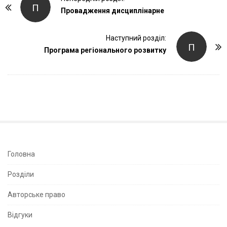
П
o
Провадження дисциплінарне
s
t
Наступний розділ:
П
Програма регіонального розвитку
N
a
v
i
g
a
t
i
S
Головна
o
i
Розділи
n
t
e
Авторське право
S
Відгуки
i