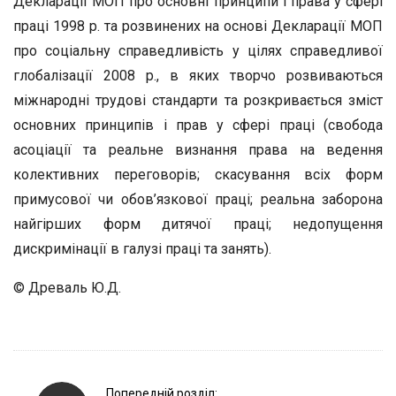
Декларації МОП про основні принципи і права у сфері
праці 1998 р. та розвинених на основі Декларації МОП
про соціальну справедливість у цілях справедливої
глобалізації 2008 р., в яких творчо розвиваються
міжнародні трудові стандарти та розкривається зміст
основних принципів і прав у сфері праці (свобода
асоціації та реальне визнання права на ведення
колективних переговорів; скасування всіх форм
примусової чи обов’язкової праці; реальна заборона
найгірших форм дитячої праці; недопущення
дискримінації в галузі праці та занять).
© Древаль Ю.Д.
P
Попередній розділ: