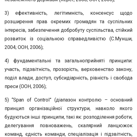
3) ефективність, легітимність, консенсус щодо
розширення прав окремих громадян та суспільних
інтересів, забезпечення добробуту суспільства, стійкий
розвиток із соціальною справедливістю (С.Мунши,
2004; ООН, 2006);
4) фундаментальні та загальноприйняті принципи:
участь, підзвітність, прозорість, верховенство закону,
поділ влади, доступ, субсидіарність, рівність і свобода
преси (ООН, 2006);
5) “Span of Control” (діапазон контролю – основний
принцип організаційної структури, навколо якого
будуються інші принципи, такі як: розподілення роботи,
делегування повноважень, скалярний ланцюжок
команд, єдність команди, спеціалізація і підзвітність,