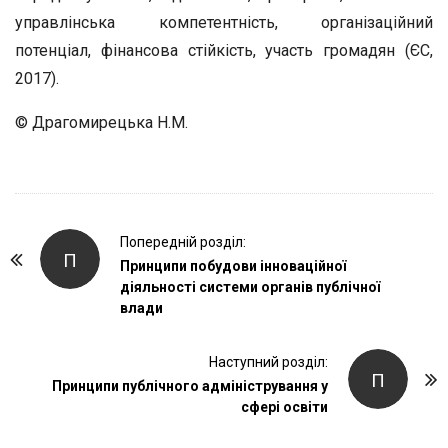
управлінська компетентність, організаційний
потенціал, фінансова стійкість, участь громадян (ЄС,
2017).
© Драгомирецька Н.М.
P
Попередній розділ:
П
o
Принципи побудови інноваційної
діяльності системи органів публічної
s
влади
t
N
Наступний розділ:
a
П
Принципи публічного адміністрування у
v
сфері освіти
i