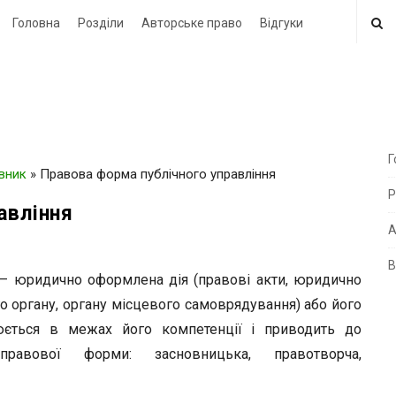
Головна
Розділи
Авторське право
Відгуки
Г
овник
»
Правова форма публічного управління
i
Р
t
авління
e
А
В
i
ридично оформлена дія (правові акти, юридично
d
го органу, органу місцевого самоврядування) або його
e
нюється в межах його компетенції і приводить до
b
равової форми: засновницька, правотворча,
a