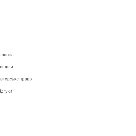
S
оловна
озділи
вторське право
S
ідгуки