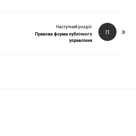
r
Наступний розділ:
П
Правова форма публічного
управління