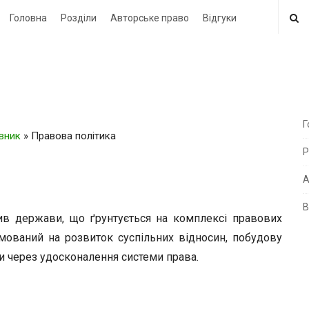
Головна
Розділи
Авторське право
Відгуки
Г
овник
»
Правова політика
i
Р
t
e
А
В
i
 держави, що ґрунтується на комплексі правових
d
рямований на розвиток суспільних відносин, побудову
e
и через удосконалення системи права.
b
a