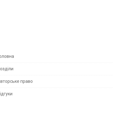
S
оловна
озділи
вторське право
S
ідгуки