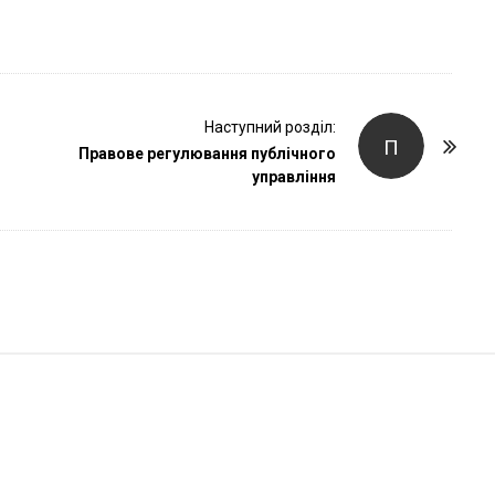
r
Наступний розділ:
П
Правове регулювання публічного
управління