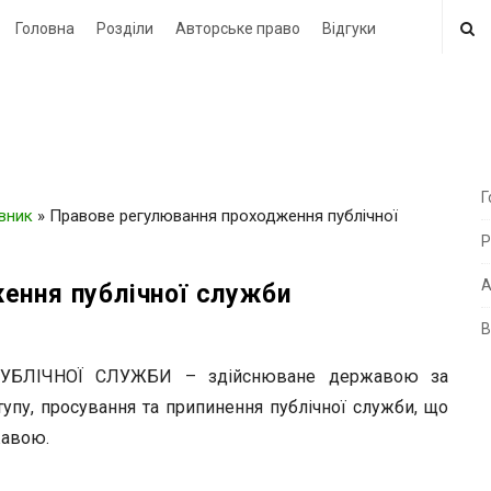
Головна
Розділи
Авторське право
Відгуки
Г
овник
»
Правове регулювання проходження публічної
i
Р
t
e
А
ення публічної служби
В
i
d
БЛІЧНОЇ СЛУЖБИ – здійснюване державою за
e
пу, просування та припинення публічної служби, що
b
жавою.
a