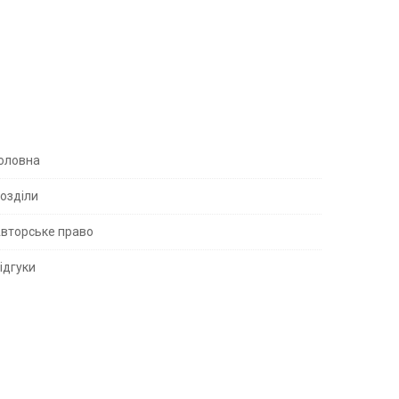
S
оловна
озділи
вторське право
S
ідгуки