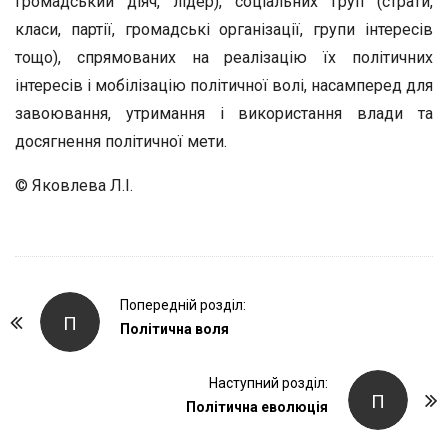
громадський діяч, лідер), соціальних груп (страти,
класи, партії, громадські організації, групи інтересів
тощо), спрямованих на реалізацію їх політичних
інтересів і мобілізацію політичної волі, насамперед для
завоювання, утримання і використання влади та
досягнення політичної мети.
© Яковлева Л.І.
P
Попередній розділ:
П
o
Політична воля
s
t
Наступний розділ:
П
Політична еволюція
N
a