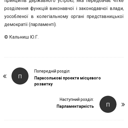
принципів державного устрою, яка передбачає чітке
розділення функцій виконавчої і законодавчої влади,
уособленої в колегіальному органі представницької
демократії (парламенті).
© Кальниш Ю.Г.
P
Попередній розділ:
П
o
Парасолькові проекти місцевого
розвитку
s
t
Наступний розділ:
N
П
Парламентарність
a
v
i