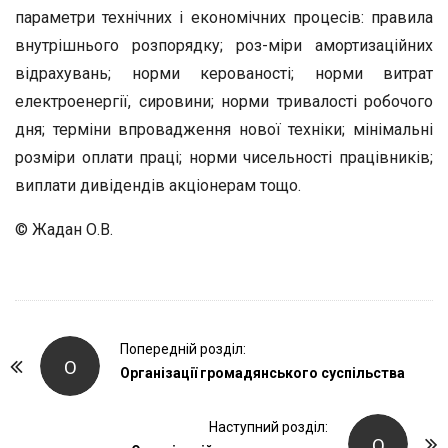
параметри технічних і економічних процесів: правила
внутрішнього розпорядку; роз-міри амортизаційних
відрахувань; норми керованості; норми витрат
електроенергії, сировини; норми тривалості робочого
дня; терміни впровадження нової техніки; мінімальні
розміри оплати праці; норми чисельності працівників;
виплати дивідендів акціонерам тощо.
© Жадан О.В.
P
Попередній розділ:
О
o
Організації громадянського суспільства
s
t
Наступний розділ:
О