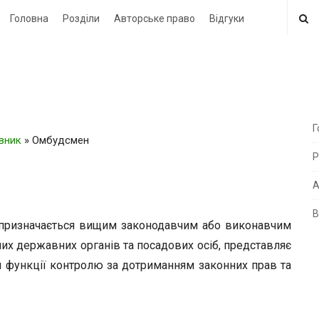
Головна
Розділи
Авторське право
Відгуки
Г
овник
»
Омбудсмен
i
Р
t
e
А
В
i
призначається вищим законодавчим або виконавчим
d
их державних органів та посадових осіб, представляє
e
я функції контролю за дотриманням законних прав та
b
a