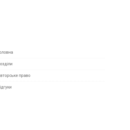
S
оловна
озділи
вторське право
S
ідгуки