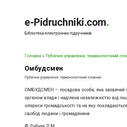
e-Pidruchniki.com
.
Бібліотека електронних підручників
Головна
»
Публічне управління: термінологічний сл
Омбудсмен
Публічне управління: термінологічний словник
ОМБУДСМЕН – посадова особа, яка зазвичай 
органом влади і наділена незалежністю від інш
інтереси громадськості та на яку покладаютьс
свобод людини і громадянина.
© Дубчак Л.М.