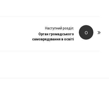
r
Наступний розділ:
О
Орган громадського
самоврядування в освіті