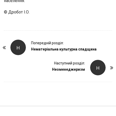
населення.
© Дробот І.О.
P
Попередній розділ:
Н
o
Нематеріальна культурна спадщина
s
t
Наступний розділ:
Н
Неоменеджеризм
N
a
v
i
g
a
t