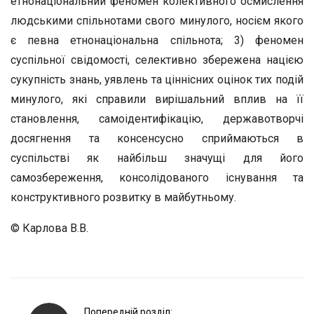
етнонаціональний феномен колективного осмислення
людськими спільнотами свого минулого, носієм якого
є певна етнонаціональна спільнота; 3) феномен
суспільної свідомості, селективно збережена нацією
сукупність знань, уявлень та ціннісних оцінок тих подій
минулого, які справили вирішальний вплив на її
становлення, самоідентифікацію, державотворчі
досягнення та консенсусно сприймаються в
суспільстві як найбільш значущі для його
самозбереження, консолідованого існування та
конструктивного розвитку в майбутньому.
© Карлова В.В.
P
Попередній розділ: