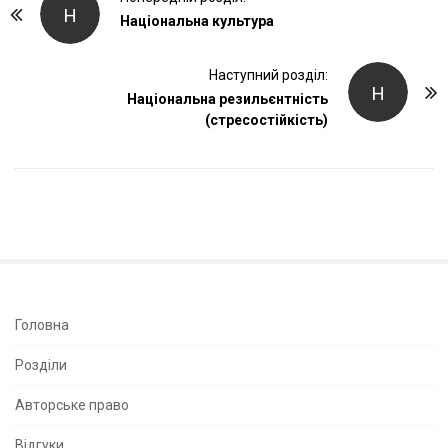
Н
o
Національна культура
s
t
Наступний розділ:
Н
Національна резильєнтність
N
(стресостійкість)
a
v
i
g
a
t
i
o
S
Головна
n
i
Розділи
t
e
Авторське право
S
Відгуки