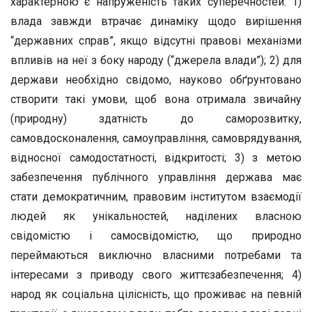
характерною є напруженість таких суперечностей: 1)
влада завжди втрачає динаміку щодо вирішення
“державних справ”, якщо відсутні правові механізми
впливів на неї з боку народу (“джерела влади”); 2) для
держави необхідно свідомо, науково обґрунтовано
створити такі умови, щоб вона отримала звичайну
(природну) здатність до саморозвитку,
самовдосконалення, самоуправління, самоврядування,
відносної самодостатності, відкритості; 3) з метою
забезпечення публічного управління держава має
стати демократичним, правовим інститутом взаємодії
людей як унікальностей, наділених власною
свідомістю і самосвідомістю, що природно
переймаються виключно власними потребами та
інтересами з приводу свого життєзабезпечення; 4)
народ як соціальна цілісність, що проживає на певній