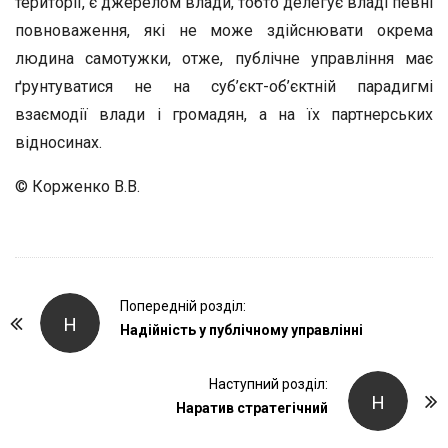
території, є джерелом влади, тобто делегує владі певні
повноваження, які не може здійснювати окрема
людина самотужки, отже, публічне управління має
ґрунтуватися не на суб’єкт-об’єктній парадигмі
взаємодії влади і громадян, а на їх партнерських
відносинах.
© Корженко В.В.
P
Попередній розділ:
Н
o
Надійність у публічному управлінні
s
t
Наступний розділ:
Н
Наратив стратегічний
N
a