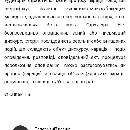
аудиторій, стратегічної мети процесу нарації тощо, він
ідентифікує функції висловлювань/публікацій/
месиджів, здійснює аналіз переконань наратора, чітко
встановлюючи його мету. Структура Н.с.:
безпосередньо оповідання, усний або письмовий
дискурс; історія, послідовність реальних або вигаданих
подій, що складають об’єкт дискурсу; нарація – подія
оповідання, розповіді, оповідальний акт, процедура
породження оповідання. Може застосовуватись як
процес (нарація), з позиції об’єкта (адресата нарації,
реципієнта), з позиції суб’єкта (наратора).
© Сивак Т.В.
P
Попередній розділ: