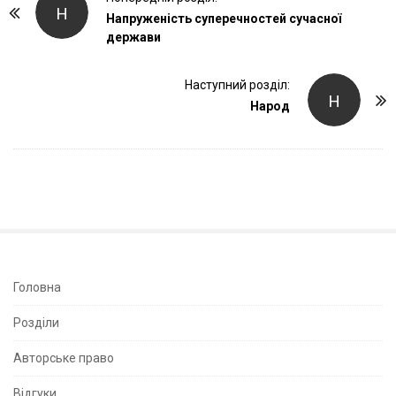
Н
o
Напруженість суперечностей сучасної
держави
s
t
Наступний розділ:
N
Н
Народ
a
v
i
g
a
t
i
o
S
Головна
n
i
Розділи
t
e
Авторське право
S
Відгуки