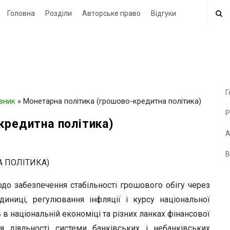
Головна
Розділи
Авторське право
Відгуки
Г
овник
»
Монетарна політика (грошово-кредитна політика)
i
Р
t
кредитна політика)
e
А
В
i
 ПОЛІТИКА)
d
до забезпечення стабільності грошового обігу через
e
диниці, регулювання інфляції і курсу національної
b
 в національній економіці та різних ланках фінансової
a
 діяльності системи банківських і небанківських