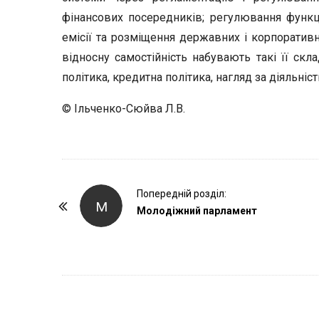
фінансових посередників; регулювання функц
емісії та розміщення державних і корпоративни
відносну самостійність набувають такі її скла
політика, кредитна політика, нагляд за діяльні
© Ільченко-Сюйва Л.В.
P
Попередній розділ:
М
o
Молодіжний парламент
s
t
N
a
v