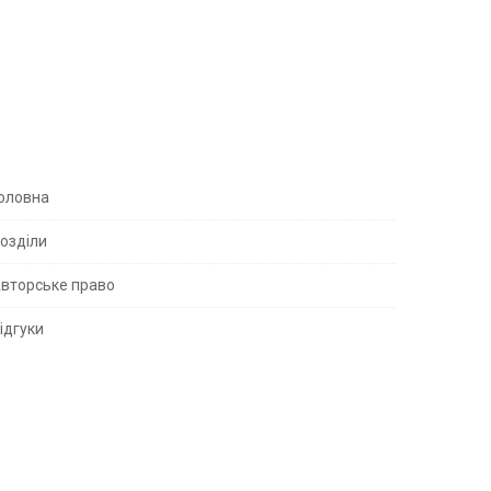
S
оловна
озділи
вторське право
S
ідгуки