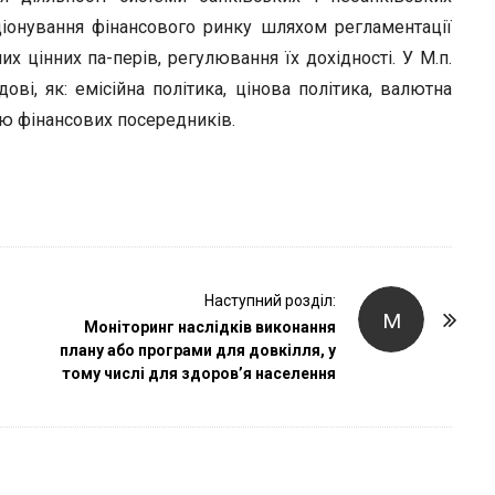
r
іонування фінансового ринку шляхом регламентації
х цінних па-перів, регулювання їх дохідності. У М.п.
дові, як: емісійна політика, цінова політика, валютна
стю фінансових посередників.
Наступний розділ:
М
Моніторинг наслідків виконання
плану або програми для довкілля, у
тому числі для здоров’я населення