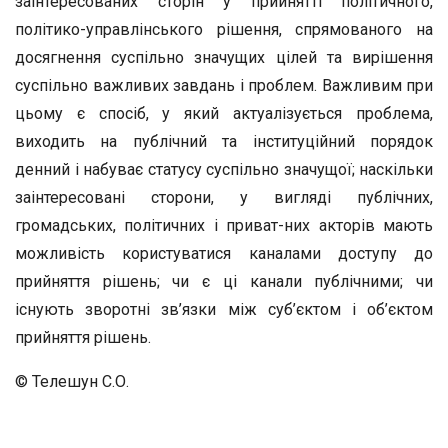
заінтересованих сторін у прийнятті політичного,
політико-управлінського рішення, спрямованого на
досягнення суспільно значущих цілей та вирішення
суспільно важливих завдань і проблем. Важливим при
цьому є спосіб, у який актуалізується проблема,
виходить на публічний та інституційний порядок
денний і набуває статусу суспільно значущої; наскільки
заінтересовані сторони, у вигляді публічних,
громадських, політичних і приват-них акторів мають
можливість користуватися каналами доступу до
прийняття рішень; чи є ці канали публічними; чи
існують зворотні зв’язки між суб’єктом і об’єктом
прийняття рішень.
© Телешун С.О.