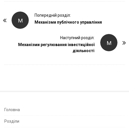
P
Попередній розділ:
М
o
Механізми публічного управління
s
t
Наступний розділ:
М
Механізми регулювання інвестиційної
N
діяльності
a
v
i
g
a
t
i
o
S
Головна
n
i
Розділи
t