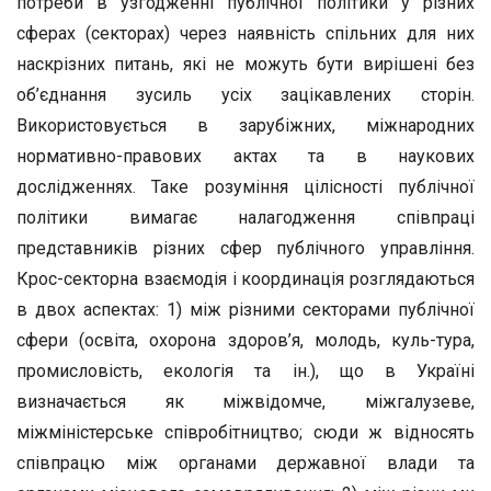
потреби в узгодженні публічної політики у різних
сферах (секторах) через наявність спільних для них
наскрізних питань, які не можуть бути вирішені без
об’єднання зусиль усіх зацікавлених сторін.
Використовується в зарубіжних, міжнародних
нормативно-правових актах та в наукових
дослідженнях. Таке розуміння цілісності публічної
політики вимагає налагодження співпраці
представників різних сфер публічного управління.
Крос-секторна взаємодія і координація розглядаються
в двох аспектах: 1) між різними секторами публічної
сфери (освіта, охорона здоров’я, молодь, куль-тура,
промисловість, екологія та ін.), що в Україні
визначається як міжвідомче, міжгалузеве,
міжміністерське співробітництво; сюди ж відносять
співпрацю між органами державної влади та