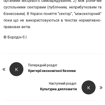
органами місцевого самоврядування; 2) між різни-ми
суспільними секторами (публічним, неприбутковим та
бізнесовим). В Україні поняття “сектор”, “міжсекторний”
поки що не використовуються в текстах нормативно-
правових актів.
© Бородін Є.І.
P
Попередній розділ:
К
o
Критерії економічної безпеки
s
t
Наступний розділ:
К
Культурна дипломатія
N
a
v