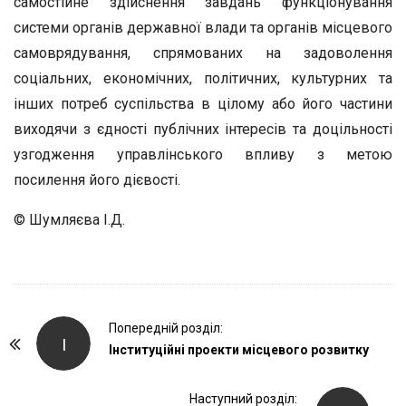
самостійне здійснення завдань функціонування
системи органів державної влади та органів місцевого
самоврядування, спрямованих на задоволення
соціальних, економічних, політичних, культурних та
інших потреб суспільства в цілому або його частини
виходячи з єдності публічних інтересів та доцільності
узгодження управлінського впливу з метою
посилення його дієвості.
© Шумляєва І.Д.
P
Попередній розділ:
І
o
Інституційні проекти місцевого розвитку
s
t
Наступний розділ: