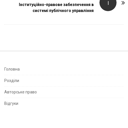
І
Інституційно-правове забезпечення в
N
системі публічного управління
a
v
i
g
a
t
i
o
S
Головна
n
i
Розділи
t
e
Авторське право
S
Відгуки
i
d
e