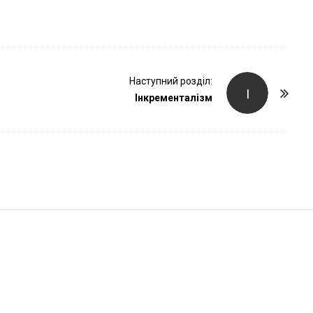
r
Наступний розділ:
І
Інкременталізм