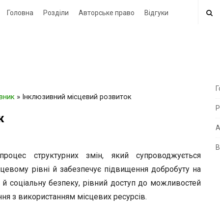
Головна
Розділи
Авторське право
Відгуки
Г
овник
»
Інклюзивний місцевий розвиток
i
Р
t
к
e
А
В
i
ес структурних змін, який супроводжується
d
цевому рівні й забезпечує підвищення добробуту на
e
у й соціальну безпеку, рівний доступ до можливостей
b
ння з використанням місцевих ресурсів.
a