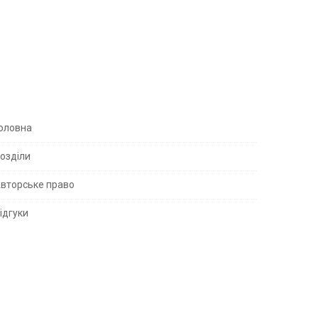
S
оловна
озділи
вторське право
S
ідгуки