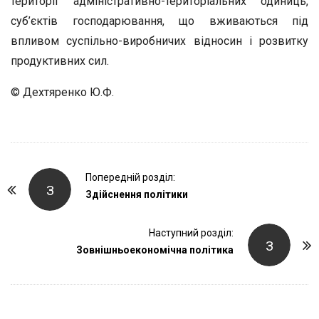
території адміністративно-територіальних одиниць,
суб’єктів господарювання, що вживаються під
впливом суспільно-виробничих відносин і розвитку
продуктивних сил.
© Дехтяренко Ю.Ф.
P
Попередній розділ:
З
o
Здійснення політики
s
t
Наступний розділ:
З
Зовнішньоекономічна політика
N
a
v
i