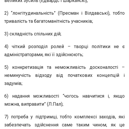
великих зусиль (Едвардс і Шарканскі);
2) “лонгітудинальність” (Пресман і Вілдавські), тобто
тривалість та багатоманітність учасників;
3) складність спільних дій;
4) чіткий розподіл ролей – творці політики не є
адміністраторами, які її здійснюють;
5) конкретизація та неможливість досконалості –
неминучість відходу від початкових концепцій і
задумів;
6) надання можливості “чогось навчитися і, якщо
можна, виправити” (Л.Пал);
7) потреба у підтримці, тобто комплексі заходів, які
забезпечать здійснення саме таким чином, як це