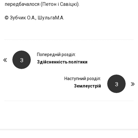
передбачалося (Петон і Савіцкі).
© Зубчик О.А., ШульгаМ.А.
P
Попередній розділ:
З
o
Здійсненність політики
s
t
Наступний розділ:
З
Землеустрій
N
a
v
i
g
a
t