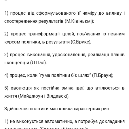
–
1) процес від сформульованого її наміру до впливу і
спостереження результатів (М.Ківіньємі);
2) процес трансформації цілей, пов’язаних із певним
курсом політики, в результати (С.Брукс);
3) процес виконання, удосконалення, реалізації планів
і концепцій (Л.Пал);
4) процес, коли “гума політики б’є шлях” (П.Браун);
5) еволюція як постійна зміна ідеї, що втілюється в
життя (Мейджоун і Вілдавскі).
Здійснення політики має кілька характерних рис:
1) не виконується автоматично, а потребує докладання