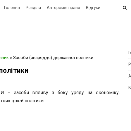
Головна
Розділи
Авторське право
Відгуки
Г
овник
»
Засоби (знаряддя) державної політики
i
Р
t
політики
e
А
В
i
– засоби впливу з боку уряду на економіку,
d
тних цілей політики.
e
b
a