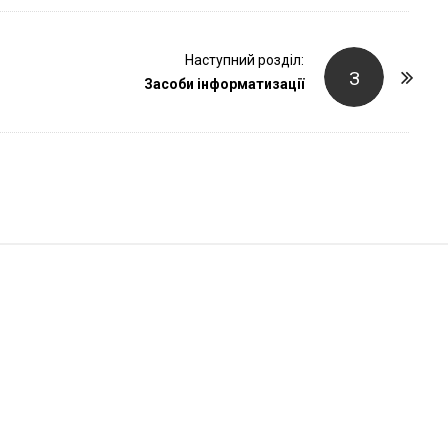
r
Наступний розділ:
З
Засоби інформатизації