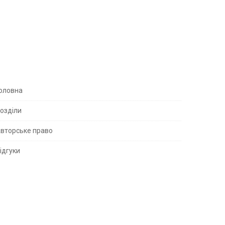
S
оловна
озділи
вторське право
S
ідгуки