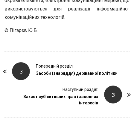
окремі елементи, електронні комунікаційні мережі, що
використовуються для реалізації інформаційно-
комунікаційних технологій.
© Пігарєв Ю.Б.
P
Попередній розділ:
З
o
Засоби (знаряддя) державної політики
s
t
Наступний розділ:
З
Захист суб’єктивних прав і законних
N
інтересів
a
v
i
g