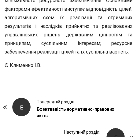
мінімального ресурсного забезпечення. Основними
факторами ефективності виступає відповідність цілей,
алгоритмічних схем їх реалізації та отриманих
результатів і наслідків прийнятих та реалізованих
управлінських рішень державним цінностям та
принципам, суспільним інтересам; ресурсне
забезпечення реалізації цілей та їх суспільна вартість.
© Клименко І.В.
P
Попередній розділ:
Е
o
Ефективність нормативно-правових
актів
s
t
Наступний розділ:
N