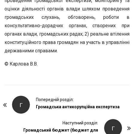
проведення громадської експертизи, моніторингу та
оцінки діяльності органів влади шляхом проведення
громадських слухань, обговорень, роботи в
консультативно-дорадчих органах, створених при
органах влади, громадських радах; 2) реальне втілення
конституційного права громадян на участь в управлінні
державними справами.
© Карлова В.В.
P
Попередній розділ:
Г
o
Громадська антикорупційна експертиза
s
t
Наступний розділ:
Г
Громадський бюджет (бюджет для
N