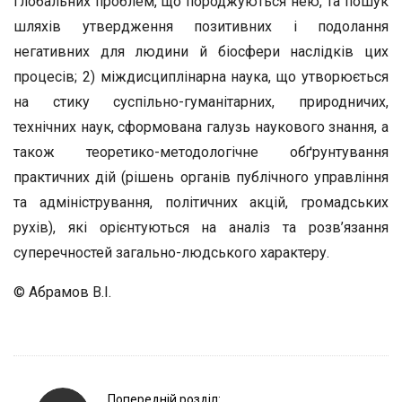
глобальних проблем, що породжуються нею, та пошук
шляхів утвердження позитивних і подолання
негативних для людини й біосфери наслідків цих
процесів; 2) міждисциплінарна наука, що утворюється
на стику суспільно-гуманітарних, природничих,
технічних наук, сформована галузь наукового знання, а
також теоретико-методологічне обґрунтування
практичних дій (рішень органів публічного управління
та адміністрування, політичних акцій, громадських
рухів), які орієнтуються на аналіз та розв’язання
суперечностей загально-людського характеру.
© Абрамов В.І.
P
Попередній розділ: