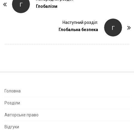
Г
o
Глобалізм
s
t
Наступний розділ:
Г
Глобальна безпека
N
a
v
i
g
a
t
i
S
Головна
o
i
Розділи
n
t
e
Авторське право
S
Відгуки
i