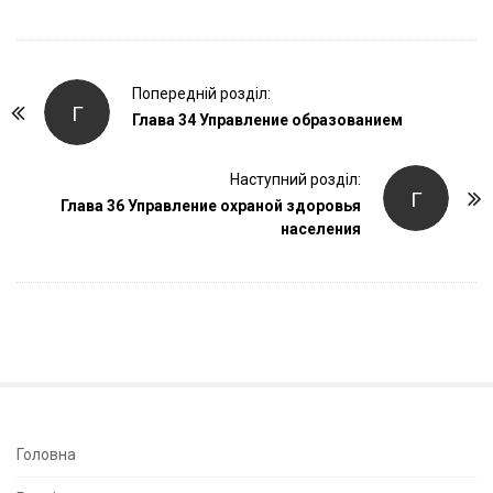
P
Попередній розділ:
Г
o
Глава 34 Управление образованием
s
t
Наступний розділ:
Г
Глава 36 Управление охраной здоровья
N
населения
a
v
i
g
a
t
i
o
S
Головна
n
i