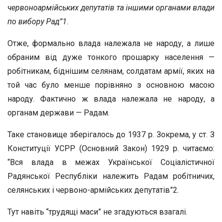
червоноармійських депутатів та іншими органами влади
по вибору Рад”
1
.
Отже, формально влада належала не народу, а лише
обраним від дуже тонкого прошарку населення —
робітникам, біднішим селянам, солдатам армії, яких на
той час було менше порівняно з основною масою
народу. Фактично ж влада належала не народу, а
органам держави — Радам.
Таке становище зберігалось до 1937 р. Зокрема, у ст. З
Конституції УСРР (Основний Закон) 1929 р. читаємо:
“Вся влада в межах Української Соціалістичної
Радянської Республіки належить Радам робітничих,
селянських і червоно-армійських депутатів”2.
Тут навіть “трудящі маси” не згадуються взагалі.