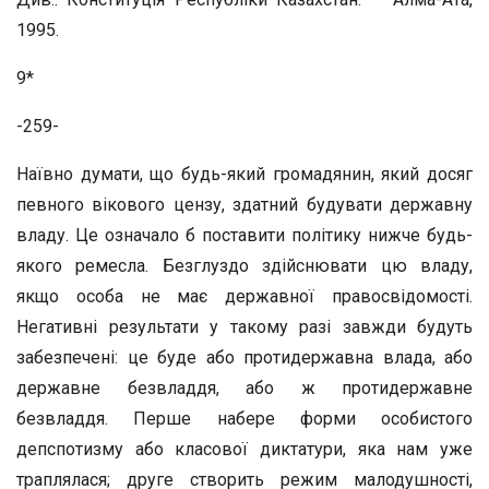
1995.
9*
-259-
Наївно думати, що будь-який громадянин, який досяг
певного вікового цензу, здатний будувати державну
владу. Це означало б поставити політику нижче будь-
якого ремесла. Безглуздо здійснювати цю владу,
якщо особа не має державної правосвідомості.
Негативні результати у такому разі завжди будуть
забезпечені: це буде або протидержавна влада, або
державне безвладдя, або ж протидержавне
безвладдя. Перше набере форми особистого
депспотизму або класової диктатури, яка нам уже
траплялася; друге створить режим малодушності,