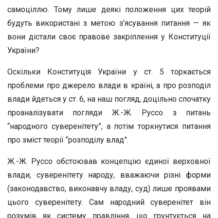
самоціллю. Тому лише деякі положення цих теорій
будуть використані з метою з’ясування питання — як
вони дістали своє правове закріплення у Конституції
України?
Оскільки Конституція України у ст. 5 торкається
проблеми про джерело влади в країні, а про розподіл
влади йдеться у ст. 6, на наш погляд, доцільно спочатку
проаналізувати погляди Ж.-Ж. Руссо з питань
“народного суверенітету”, а потім торкнутися питання
про зміст теорії “розподілу влад”.
Ж.-Ж. Руссо обстоював концепцію єдиної верховної
влади, суверенітету народу, вважаючи різні форми
(законодавство, виконавчу владу, суд) лише проявами
цього суверенітету. Сам народний суверенітет він
розумів як систему правління, що грунтується на