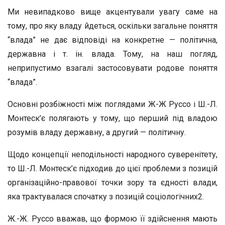
Ми невипадково вище акцентували увагу саме на
тому, про яку владу йдеться, оскільки загальне поняття
“влада” не дає відповіді на конкретне — політична,
державна і т. ін. влада. Тому, на наш погляд,
неприпустимо взагалі застосовувати родове поняття
“влада”.
Основні розбіжності між поглядами Ж-Ж Руссо і Ш.-Л.
Монтеск’є полягають у тому, що перший під владою
розумів владу державну, а другий — політичну.
Щодо концепції неподільності народного суверенітету,
то Ш.-Л. Монтеск’є підходив до цієї проблеми з позицій
організаційно-правової точки зору та єдності влади,
яка трактувалася спочатку з позицій соціологічних2.
Ж.-Ж. Руссо вважав, що формою її здійснення мають