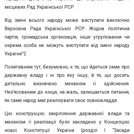
місцевих Рад Української РСР.
Від імені всього народу може виступати виключно
Верховна Рада Української РСР. Жодна політична
партія, громадська організація, інше угруповання чи
окрема особа не можуть виступати від імені народу
України”2.
Позитивним тут, безумовно, є те, що йдеться саме про
державну владу і ні про яку іншу, й те, що досить
детально визначено механізм її здійснення.
Нез’ясованим до кінця, на жаль, залишається питання,
як саме народ має реалізувати своє повновладдя.
Цю конструкцію закріплення державної влади та
механізм її реалізації було закладено у Концепцію
нової Конституції України (розділ І “Засади