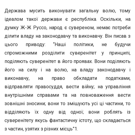
Держава мусить виконувати загальну волю, тому
ідеалом такої держави є республіка. Оскільки, на
думку Ж-Ж Руссо, народ є сувереном, немає потреби
ділити владу на законодавчу та виконавчу. Він писав з
цього приводу: “Наші політики, не будучи
спроможними розділити суверенітет у принципі,
поділяють суверенітет в його проявах. Вони поділяють
його на силу і на волю, на владу законодавчу і
виконавчу, на право обкладати податками,
відправляти правосуддя, вести війну; на управління
внутрішніми справами та на повноваження вести
зовнішні зносини; вони то змішують усі ці частини, то
відділяють їх одну від одної; вони роблять із
суверенітету якусь фантастичну істоту, що складається
з частин, узятих з різних місць”1.