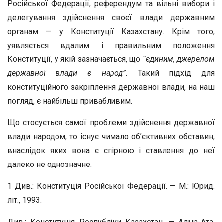
Російської Федерації, референдум та вільні вибори і
делегування здійснення своєї влади державним
органам — у Конституції Казахстану. Крім того,
уявляється вдалим і правильним положення
Конституції, у якій зазначається, що
“єдиним, джерелом
державної влади є народ”.
Такий підхід для
конституційного закріплення державної влади, на наш
погляд, є найбільш привабливим.
Що стосується самої проблеми здійснення державної
влади народом, то існує чимало об’єктивних обставин,
внаслідок яких вона є спірною і ставлення до неї
далеко не однозначне.
1 Див.: Конституція Російської Федерації. — М.: Юрид.
літ., 1993.
Див.: Конституція Республіки Казахстан. — Алма-Ата,