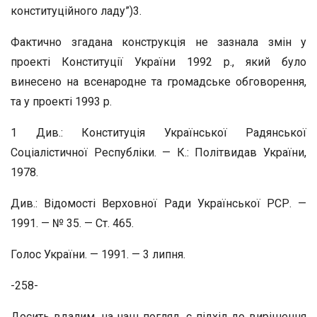
конституційного ладу”)3.
Фактично згадана конструкція не зазнала змін у
проекті Конституції України 1992 р., який було
винесено на всенародне та громадське обговорення,
та у проекті 1993 р.
1 Див.: Конституція Української Радянської
Соціалістичної Республіки. — К.: Політвидав України,
1978.
Див.: Відомості Верховної Ради Української РСР. —
1991. — № 35. — Ст. 465.
Голос України. — 1991. — 3 липня.
-258-
Досить вдалим, на наш погляд, є підхід до вирішення