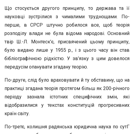
Що стосується другого принципу, то держава та її
науковці зустрілися з чималими труднощами. По-
перше, в СРСР штучно робилося все, щоб теорія
розподілу влади не була відома народові. Основний
твір Ш.-Л. Монтеск’є, присвячений цьому принципу,
було видано лише у 1955 р., і з цього часу він став
бібліографічною рідкістю. У зв’язку з цим довелося
передусім опанувати згадану теорію.
По-друге, слід було враховувати й ту обставину, що на
практиці згадана теорія протягом більш як 200-річного
періоду зазнала істотних специфічних змін, які
відобразилися у текстах конституцій прогресивних
країн світу.
По-третє, колишня радянська юридична наука по сутГ