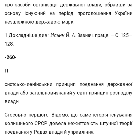
про засоби організації державної влади, обравши за
основу існуючий на період проголошення України
незалежною державою марк-
1 Докладніше див.:
Ильин Й. А.
Зазнач, праця. — С. 125—
128.
-260-
П
систсько-ленінськии принцип поєднання державної
влади або загальновизнаний у світі принцип розподілу
влади.
Стосовно першого. Відомо, що саме історія існування
колишнього СРСР довела нежиттєвість штучної теорії
поєднання у Радах влади й управління.