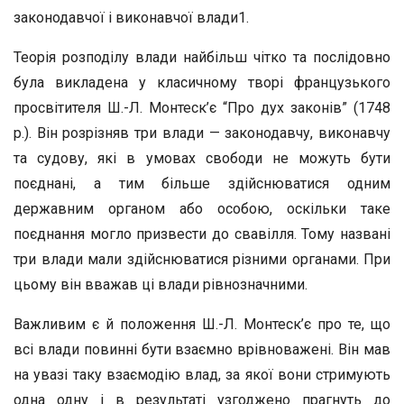
законодавчої і виконавчої влади1.
Теорія розподілу влади найбільш чітко та послідовно
була викладена у класичному творі французького
просвітителя Ш.-Л. Монтеск’є “Про дух законів” (1748
р.). Він розрізняв три влади — законодавчу, виконавчу
та судову, які в умовах свободи не можуть бути
поєднані, а тим більше здійснюватися одним
державним органом або особою, оскільки таке
поєднання могло призвести до свавілля. Тому названі
три влади мали здійснюватися різними органами. При
цьому він вважав ці влади рівнозначними.
Важливим є й положення Ш.-Л. Монтеск’є про те, що
всі влади повинні бути взаємно врівноважені. Він мав
на увазі таку взаємодію влад, за якої вони стримують
одна одну і в результаті узгоджено прагнуть до