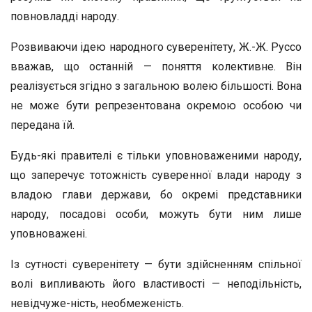
повновладді народу.
Розвиваючи ідею народного суверенітету, Ж.-Ж. Руссо
вважав, що останній — поняття колективне. Він
реалізується згідно з загальною волею більшості. Вона
не може бути репрезентована окремою особою чи
передана їй.
Будь-які правителі є тільки уповноваженими народу,
що заперечує тотожність суверенної влади народу з
владою глави держави, бо окремі представники
народу, посадові особи, можуть бути ним лише
уповноважені.
Із сутності суверенітету — бути здійсненням спільної
волі випливають його властивості — неподільність,
невідчуже-ність, необмеженість.