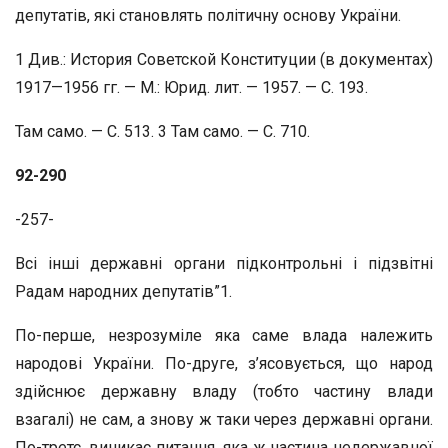
депутатів, які становлять політичну основу України.
1 Див.: История Советской Конституции (в документах)
1917—1956 гг. — М.: Юрид. лит. — 1957. — С. 193.
Там само. — С. 513. 3 Там само. — С. 710.
92-290
-257-
Всі інші державні органи підконтрольні і підзвітні
Радам народних депутатів”1.
По-перше, незрозуміле яка саме влада належить
народові України. По-друге, з’ясовується, що народ
здійснює державну владу (тобто частину влади
взагалі) не сам, а знову ж таки через державні органи.
По-третє, виникає питання, яка ж частина недержавної