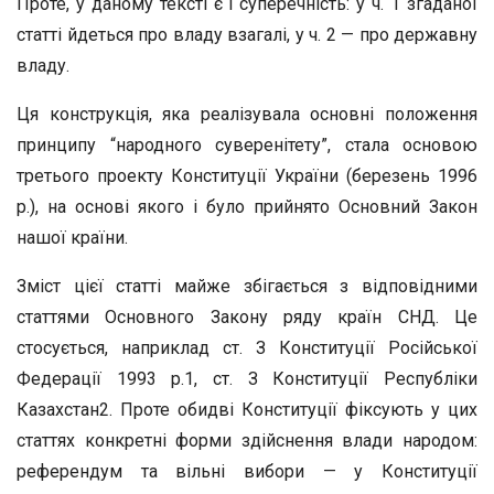
Проте, у даному тексті є і суперечність: у ч. 1 згаданої
статті йдеться про владу взагалі, у ч. 2 — про державну
владу.
Ця конструкція, яка реалізувала основні положення
принципу “народного суверенітету”, стала основою
третього проекту Конституції України (березень 1996
р.), на основі якого і було прийнято Основний Закон
нашої країни.
Зміст цієї статті майже збігається з відповідними
статтями Основного Закону ряду країн СНД. Це
стосується, наприклад ст. З Конституції Російської
Федерації 1993 р.1, ст. З Конституції Республіки
Казахстан2. Проте обидві Конституції фіксують у цих
статтях конкретні форми здійснення влади народом:
референдум та вільні вибори — у Конституції