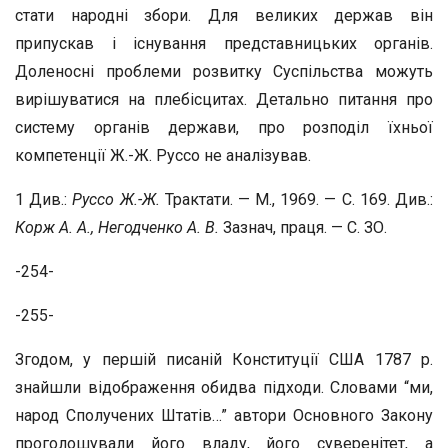
стати народні збори. Для великих держав він
припускав і існування представницьких органів.
Доленосні проблеми розвитку Суспільства можуть
вирішуватися на плебісцитах. Детально питання про
систему органів держави, про розподіл їхньої
компетенції Ж.-Ж. Руссо не аналізував.
1 Див.:
Руссо Ж.-Ж.
Трактати. — М., 1969. — С. 169. Див.:
Корж А. А., Негодченко А. В.
Зазнач, праця. — С. ЗО.
-254-
-255-
Згодом, у першій писаній Конституції США 1787 р.
знайшли відображення обидва підходи. Словами “ми,
народ Сполучених Штатів…” автори Основного Закону
проголошували його владу, його суверенітет, а