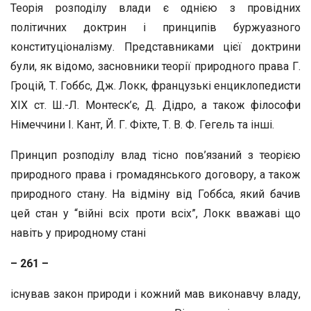
Теорія розподілу влади є однією з провідних
політичних доктрин і принципів буржуазного
конституціоналізму. Представниками цієї доктрини
були, як відомо, засновники теорії природного права Г.
Гроцій, Т. Гоббс, Дж. Локк, французькі енциклопедисти
XIX ст. Ш.-Л. Монтеск’є, Д. Дідро, а також філософи
Німеччини І. Кант, Й. Г. Фіхте, Т. В. Ф. Гегель та інші.
Принцип розподілу влад тісно пов’язаний з теорією
природного права і громадянського договору, а також
природного стану. На відміну від Гоббса, який бачив
цей стан у “війні всіх проти всіх”, Локк вважаві що
навіть у природному стані
– 261 –
існував закон природи і кожний мав виконавчу владу,