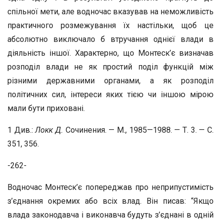
спільної мети, але водночас вказував на неможливість
практичного розмежування їх настільки, щоб це
абсолютно виключало б втручання однієї влади в
діяльність іншої. Характерно, що Монтеск’є визначав
розподіл влади не як простий поділ функцій між
різними державними органами, а як розподіл
політичних сил, інтереси яких тією чи іншою мірою
мали бути приховані.
1 Див.:
Локк Д.
Сочинения. — М., 1985—1988. — Т. 3. — С.
351, 356.
-262-
Водночас Монтеск’є попереджав про неприпустимість
з’єднання окремих або всіх влад. Він писав: “Якщо
влада законодавча і виконавча будуть з’єднані в одній