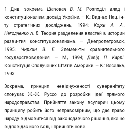
1 Див. зокрема:
Шаповал В. М.
Розподіл влад і
конституціоналізм: досвід України. — К.: Вид-во Нац. ін-
ту стратегічних досліджень, 1994;
Корж А. А.,
Негодченко А. В.
Теория разделения властей в истории
разви-тия конституционализма. — Днепропетровск,
1995;
Чиркин В. Е.
Злемен-тм сравнительного
государствоведения. — М., 1994;
Девід П. Каррі.
Конституція Сполучених Штатів Америки. — К.: Веселка,
1993.
Зокрема, принцип невідчуженості суверенітету
спонукає Ж.-Ж. Руссо до розробки ідеї прямого
народоправства. Прийняття закону всупереч цьому
принципу робить його неправомірним, що дає право
народу відмовитися від законодавчого рішення, яке не
відповідає його волі, і прийняти нове.