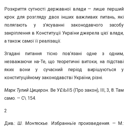
Розкриття сутності державної влади — лише перший
крок для розгляду двох інших важливих питань, які
полягають у з’ясуванні законодавчого засобу
закріплення в Конституції України джерела цієї влади,
а також самої її реалізації.
Згадані питання тісно пов’язані одне з одним,
незважаючи на-Те, що теоретичні витоки, на підставі
яких вони у сучасний період вирішуються у
конституційному законодавстві України, різні.
Марк Тулий Цицерон.
Ве У£іЬІІ5 (Про закон), III, 3, 8. Там
само. — С\ 154.
2
Див.:
Ш. Монтескье.
Избранньїе произведения. — М.: