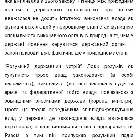
яка випливала з цього закону. Різниця між природним
станом і державною організацією при цьому
вважалася не досить істотною: виконавча влада як
функція всіх людей у природному стані стає функцією
спеціального виконавчого органу в природі, а те, чим у
державі повинен керуватися державний орган, —
закон природи, вже фактично діє у природному стані.
“Розумний державний устрій” Локк розумів як
сукупність трьох влад: законодавчої (в особі
парламенту), виконавчої (до якої належать суди та
армія) та федеративної, тобто влади, пов’язаною з
зовнішніми зносинами держави (король, міністри).
Проте ця теорія передбачала співпідпо-рядкування
влад у державі, де законодавча влада вважалася
верховною, а інші випливали з неї і підкорялися їй.
Разом з тим він припускав розумний поділ