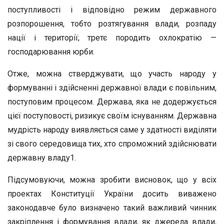
поступливості і відповідно режим державного
розпорошення, тобто розтягування влади, розпаду
нації і території; третє породить охлократію —
господарювання юрби.
Отже, можна стверджувати, що участь народу у
формуванні і здійсненні державної влади є повільним,
поступовим процесом. Держава, яка не додержується
цієї поступовості, ризикує своїм існуванням. Державна
мудрість народу виявляється саме у здатності виділяти
зі свого середовища тих, хто спроможний здійснювати
державну владу1.
Підсумовуючи, можна зробити висновок, що у всіх
проектах Конституції України досить виважено
законодавче було визначено такий важливий чинник
закріплення і формування влади, як джерела влади,