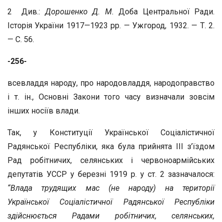
2 Див.:
Дорошенко Д. М.
Доба Центральної Ради.
Історія України 1917—1923 рр. — Ужгород, 1932. — Т. 2.
— С. 56.
-256-
всевладдя народу, про народовладдя, народоправство
і т. ін., Основні Закони того часу визначали зовсім
інших носіїв влади.
Так, у Конституції Української Соціалістичної
Радянської Республіки, яка була прийнята III з’їздом
Рад робітничих, селянських і червоноармійських
депутатів УССР у березні 1919 р. у ст. 2 зазначалося:
“Влада трудящих мас (не народу) на території
Української Соціалістичної Радянської Республіки
здійснюється Радами робітничих, селянських,