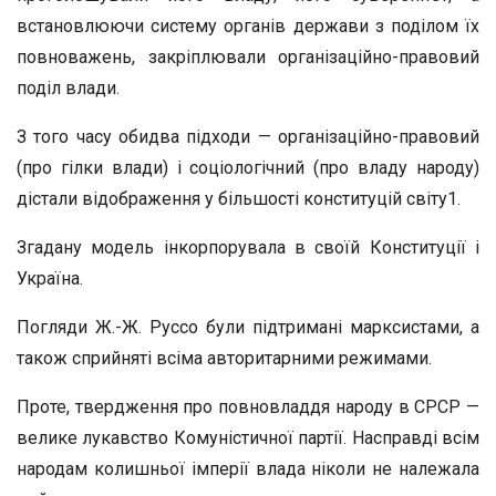
встановлюючи систему органів держави з поділом їх
повноважень, закріплювали організаційно-правовий
поділ влади.
З того часу обидва підходи — організаційно-правовий
(про гілки влади) і соціологічний (про владу народу)
дістали відображення у більшості конституцій світу1.
Згадану модель інкорпорувала в своїй Конституції і
Україна.
Погляди Ж.-Ж. Руссо були підтримані марксистами, а
також сприйняті всіма авторитарними режимами.
Проте, твердження про повновладдя народу в СРСР —
велике лукавство Комуністичної партії. Насправді всім
народам колишньої імперії влада ніколи не належала