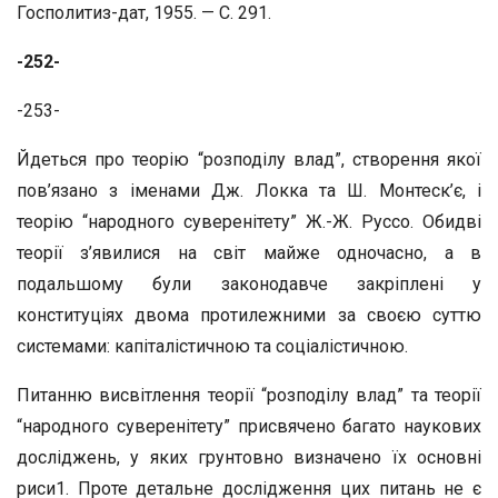
Госполитиз-дат, 1955. — С. 291.
-252-
-253-
Йдеться про теорію “розподілу влад”, створення якої
пов’язано з іменами Дж. Локка та Ш. Монтеск’є, і
теорію “народного суверенітету” Ж.-Ж. Руссо. Обидві
теорії з’явилися на світ майже одночасно, а в
подальшому були законодавче закріплені у
конституціях двома протилежними за своєю суттю
системами: капіталістичною та соціалістичною.
Питанню висвітлення теорії “розподілу влад” та теорії
“народного суверенітету” присвячено багато наукових
досліджень, у яких грунтовно визначено їх основні
риси1. Проте детальне дослідження цих питань не є