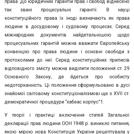
права. До юридичних гарантій прав і свобод віднесено
так звані процесуальні гарантії. В науці
конституційного права їх іноді визначають як права
людини в досудовому і судовому процесах. Серед
міжнародних документів найдетальнішою щодо
процесуальних гарантій можна вважати Європейську
конвенцію про права людини і основні свободи з
протоколами до неї. Серед конституційних приписів
відповідного змісту можна виділити положення ст. 29
Основного Закону, де йдеться про особисту
недоторканність. Ці положення сформульовано в дусі
знайомої світовому конституціоналізмові ще з XVII ст.
демократичної процедури “хабеас корпус”1.
У теорії і практиці включення статей Загальної
декларації прав людини ООН 1948 р. виникло питання,
якою мірою нова Конституція України рецептувала у