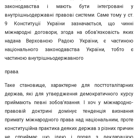
законодавства і мають бути інтегровані у
внутрішньодержавні правові системи. Саме тому у ст.
9 Конституції України зазначається, що чинні
міжнародні договори, згода на обов’язковість яких
надана Верховною Радою України, є частиною
національного законодавства України, тобто є
частиною внутрішньодержавного
права.
Таке становище, характерне для посттоталітарних
держав, які для утвердження демократичного курсу
приймають певні зобов’язання. І хоч у міжнародно-
правовій доктрині домінує тенденція визнання
примату міжнародного права над національним, проте
конституційна практика деяких держав з різних причин
не сприймає цю ідею і поряд з декларацією