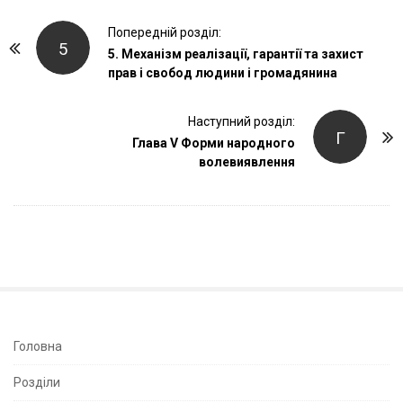
P
Попередній розділ:
5
o
5. Механізм реалізації, гарантії та захист
прав і свобод людини і громадянина
s
t
Наступний розділ:
N
Г
Глава V Форми народного
a
волевиявлення
v
i
g
a
t
i
o
n
S
Головна
i
Розділи
t