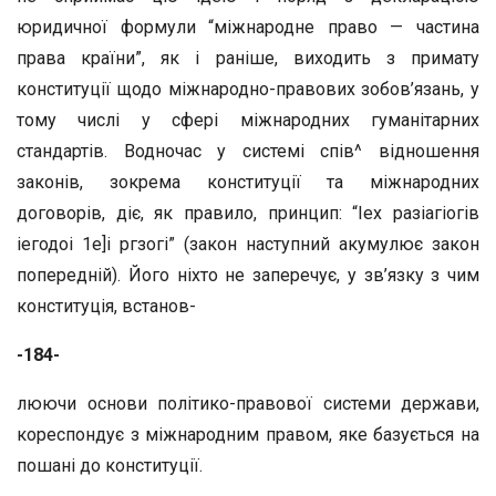
юридичної формули “міжнародне право — частина
права країни”, як і раніше, виходить з примату
конституції щодо міжнародно-правових зобов’язань, у
тому числі у сфері міжнародних гуманітарних
стандартів. Водночас у системі спів^ відношення
законів, зокрема конституції та міжнародних
договорів, діє, як правило, принцип: “Іех разіагіогів
іегодоі 1е]і ргзогі” (закон наступний акумулює закон
попередній). Його ніхто не заперечує, у зв’язку з чим
конституція, встанов-
-184-
люючи основи політико-правової системи держави,
кореспондує з міжнародним правом, яке базується на
пошані до конституції.