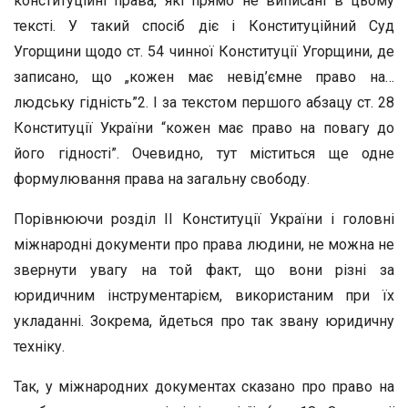
конституційні права, які прямо не виписані в цьому
тексті. У такий спосіб діє і Конституційний Суд
Угорщини щодо ст. 54 чинної Конституції Угорщини, де
записано, що „кожен має невід’ємне право на…
людську гідність”2. І за текстом першого абзацу ст. 28
Конституції України “кожен має право на повагу до
його гідності”. Очевидно, тут міститься ще одне
формулювання права на загальну свободу.
Порівнюючи розділ II Конституції України і головні
міжнародні документи про права людини, не можна не
звернути увагу на той факт, що вони різні за
юридичним інструментарієм, використаним при їх
укладанні. Зокрема, йдеться про так звану юридичну
техніку.
Так, у міжнародних документах сказано про право на