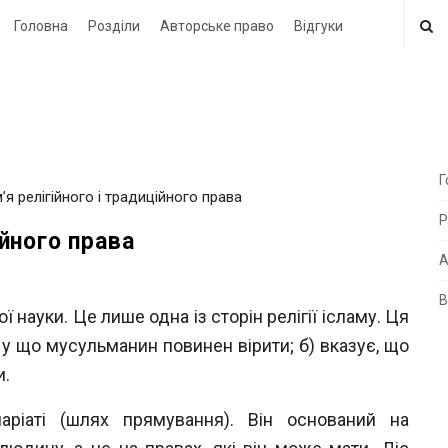
Головна
Розділи
Авторське право
Відгуки
Г
м’я релігійного і традиційного права
i
Р
t
ійного права
e
А
В
 науки. Це лише одна із сторін релігії
ісламу. Ця
i
d
а) у що мусульманин повинен
вірити; б) вказує, що
e
и.
b
аріаті (шлях прямування).
Він
основа
ний на
a