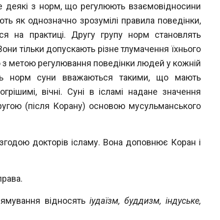
ше деякі з норм, що регулюють взаємовідноси
ни
ають як однозначно зрозумілі правила
поведінки,
ися на практиці. Другу групу норм становлять
 Вони тільки допускають різне тлумачення їхнього
ю з метою регулюван
ня поведінки людей у кожній
ість норм суни
вважаються такими, що мають
огрішимі,
вічні. Суні в ісламі надане значення
другою
(після Корану) основою мусульманського
згодою докторів ісламу. Вона допов
нює Коран і
права.
прямування відносять
іудаїзм, буддизм,
індуське,