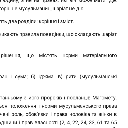
людину, а не на правах, які він може
мати. Діє
r
торін не мусульманин, шаріат
не діє.
ь два розділи: коріння і зміст.
никають правила поведінки, що скла
дають шаріат
рішення, що містять норми матеріального
ан і сума; б) іджма; в) рити (мусуль
манські
танньому з його пророків і посланців
Магомету.
ться положення і норми мусуль
манського права
ені роль, обов’язки і
права чоловіка та жінки в
адщини і прав
власності (2, 4, 22, 24, 33, 61 та 65