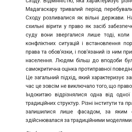
Сходу.
Відмінністю, яка характеризує різ
Мадагаскару тривалий період перебувал
Сходу розливалися як вільні держави. Н
схильні вірити у право як засіб забезпе
суду вони звергалися лише тоді, кол
конфліктних ситуацій і встановлення по
права та обов’язки, і пов’язаний із
ним при
населення. Людям більш до
вподоби бул
самокритична оцінка
протиправної поведінк
Це загаль
ний підхід, який характеризує з
час
це зовсім не виключало того, що правов
Індокитаю відрізнялися одна від одної
традиційних структур. Різні інститути та п
залишилися лише фасадом, за яким ф
здійснювалася за традиційними моделями