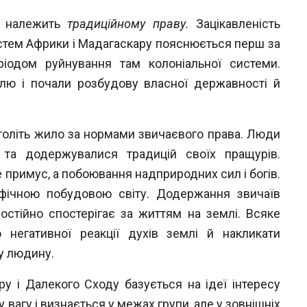
й належить
традиційному праву.
Зацікав
леність
истем Африки і Мадагаскару пояс
нюється перш за
ріодом руйнування там коло
ніальної системи.
олю і почали розбудову
власної державності й
толіть жило за нормами звичаєвого
права. Люди
ї та додержувалися традицій своїх
пращурів.
не примус, а побоювання
надприродних сил і богів.
іфічною побудо
вою світу. Додержання звичаїв
остійно спо
стерігає за життям на землі. Всяке
 негатив
ної реакції духів землі й накликати
му
людину.
ру і Далекого Сходу базується на ідеї
інтересу
 вагу і визнається у межах групи, але у зовнішніх