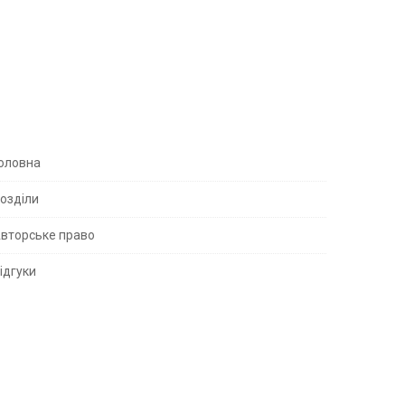
S
оловна
озділи
вторське право
S
ідгуки