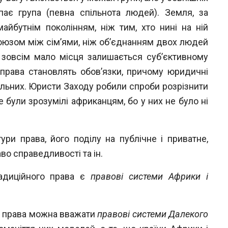
упає група (певна спільнота
людей). Земля, за
майбутнім поколінням,
ніж тим, хто нині на ній
юзом між сім’я
ми, ніж об’єднанням двох людей
ня зовсім мало місця залишається суб’єктивному
 права становлять обов’язки, причому юридичні
льних. Юристи Заходу робили спроби розрізнити
 не були зрозумілі африканцям, бо у них не було ні
тури права, його поділу на публічне і
приватне,
аво справедливості та ін.
радиційного права є
правові системи Аф
рики і
о права можна вважати
правові сис
теми Далекого