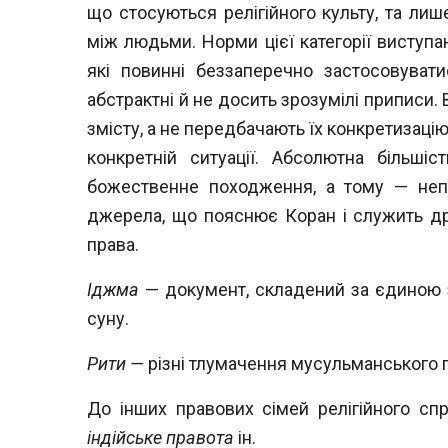
що
стосуються релігійного культу, та ли
між людьми. Норми цієї категорії виступ
які повинні беззаперечно застосовуват
абстрактні й не досить зрозумілі приписи.
змісту, а не передбачають їх конкретизаці
конкретній ситуації. Абсолютна більш
божественне походження, а тому — неп
джерела, що пояснює Коран і служить 
права.
Іджма
— документ, складений за єдиною 
суну.
Рити —
різні тлумачення мусульманського 
До інших правових сімей релігійного с
індійське правота
ін.