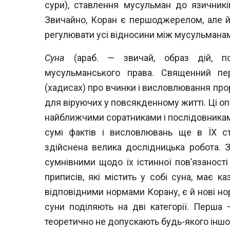
сури), ставлення мусульман до язичників
Звичайно, Коран є першоджерелом, але 
регулювати усі відносини між мусуль
мана
Суна
(араб. — звичай, образ дій, 
му
сульманського права. Священний пе
(хадисах) про вчинки і висловлювання про
для віруючих у повсякденному житті. Ці оп
найближчими соратниками і послідовникам
сумі фактів і висловлювань ще в ЇХ ст
здійснена велика дослідницька робота. 
сумнівними щодо їх істинної пов’язаност
приписів, які містить у собі суна,
має ка
відповідними нормами Кора
ну, є й нові 
суни поділяють на
дві категорії. Перша
теоретично не
допускають будь-якого іншо