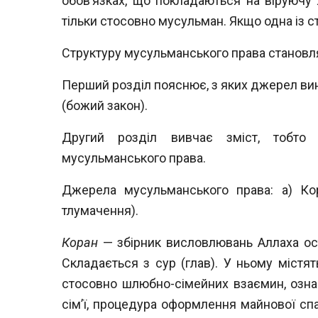
обов’язках, що покладаються на віруючу 
тільки стосовно мусульман. Якщо одна із с
Структуру мусульманського права становлят
Перший розділ пояснює, з яких джерел ви
(божий закон).
Другий розділ вивчає зміст, тобто 
мусульманського права.
Джерела мусульманського права: а) Кор
тлумачення).
Коран
— збірник висловлювань Аллаха ос
Складається з сур (глав). У ньому містя
стосовно шлюбно-сімейних взаємин, означ
сім’ї,
процедура оформлення майнової сп