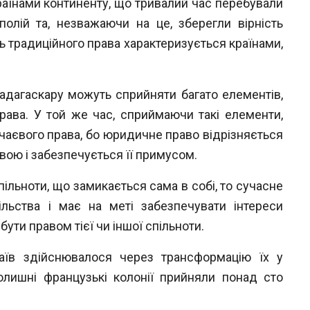
аїнами континенту, що тривалий час
перебували
полій та, незважаючи на це, збе
регли вірність
ь традиційного права ха
рактеризується країнами,
Мадагаскару можуть сприйняти багато елементів,
рава. У той же час, сприймаючи такі елементи,
чаєвого права, бо
юридичне право відрізняється
ою і забезпечується її примусом.
пільноти, що замикається сама в собі,
то сучасне
льства і має на меті забезпечувати
інтереси
бути правом тієї чи іншої спільноти.
чаїв здійснювалося через трансформа
цію їх у
олишні французькі колонії прийня
ли понад сто