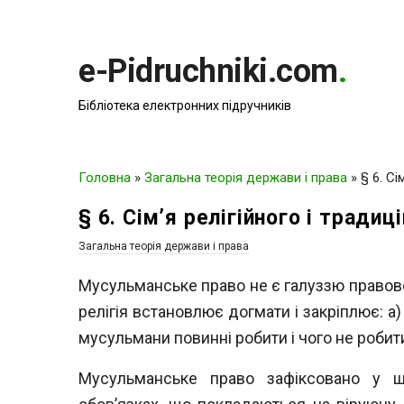
e-Pidruchniki.com
.
Бібліотека електронних підручників
Головна
»
Загальна теорія держави і права
»
§ 6. Сі
§ 6. Сім’я релігійного і традиц
Загальна теорія держави і права
Мусульманське право не є галуззю правової
релігія встановлює догмати і закріплює: 
мусульмани повинні робити і чого не робит
Мусульманське право зафіксовано у ш