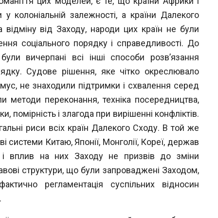
номаніття цих моделей, є
те, що країни Африки і
и у колоніальній
залежності, а країни Далекого
а відміну від
Заходу, народи цих країн не були
чення со
ціального порядку і справедливості. До
и були
вичерпані всі інші способи розв’язання
рядку. Судове рішення, яке чітко окреслювало
мус, не знаходили підтримки і схвалення серед
и методи переконання, техніка посередництва,
и, помірність і злагода при вирішенні конфліктів.
агальні риси всіх країн Далекого Сходу. В той же
і системи Китаю, Японії, Монголії, Кореї, держав
 і вплив на них Заходу не призвів до зміни
равові структури, що були запро
ваджені Заходом,
актично регламентація су
спільних відносин
.