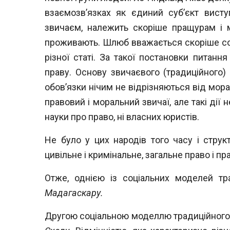
взаємозв’язках як єдиний суб’єкт вист
звичаєм, належить скоріше пращурам і 
проживають. Шлюб вважається скоріше со
різної статі. За такої постановки питан
праву. Основу звичаєвого (традиційного)
обов’язки нічим не відрізняються
від мора
правовий і моральний
звичаї, але такі дії
науки про право, ні власних юристів.
Не було у цих народів того часу і струк
цивільне і кримінальне, загальне право і пр
Отже, однією із соціальних моделей т
Мадагаскару.
Другою соціальною моделлю традиційног