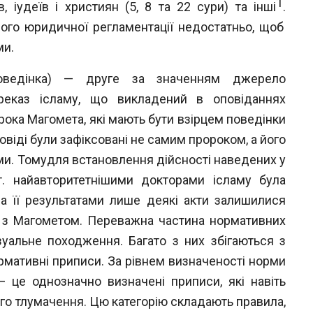
1
, іудеїв і християн (5, 8 та 22 сури) та
інші
.
його
юридичної регламентації недостатньо, щоб
ми.
поведінка) — друге за значенням джерело
реказ ісламу, що викладений в оповіданнях
рока Магомета, які мають бути взірцем поведінки
овіді були зафіксовані не самим пророком, а його
и. Томудля встановлення дійсності наведених у
. найавтори
тетнішими докторами ісламу була
За її результатами лише деякі акти залишилися
і
з Магометом. Переважна частина нормативних
зуальне походження. Багато з них збігаються з
нормативні приписи. За рівнем визначеності норми
 — це однозначно визначені приписи, які навіть
го тлумачення. Цю категорію складають правила,