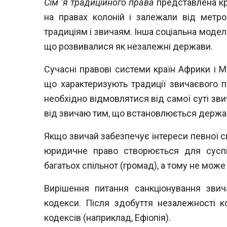
Сім ‘я традиційного права
представлена кр
на правах колоній і залежали від метро
традиціям і звичаям. Інша соціальна модел
що розвивалися як незалежні держави.
Сучасні правові системи країн Африки і 
що характеризують традиції звичаєвого п
необхідно відмовлятися від самої суті зви
від звичаю тим, що встановлюється держав
Якщо звичай забезпечує інтереси певної с
юридичне право створюється для суспі
багатьох спільнот (громад), а тому не може 
Вирішення питання санкціонування зви
кодекси. Після здобуття незалежності к
кодексів (наприклад, Ефіопія).