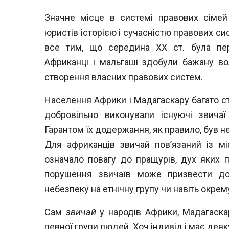
Значне місце в системі правових сіме
юристів історією і сучасністю правових с
все тим, що середина XX ст. була пе
Африканці і мальгаші здобули бажану в
створення власних правових систем.
Населення Африки і Мадагаскару багато с
добровільно виконували існуючі звича
Гарантом їх додержання, як правило, був 
Для африканців звичай пов’язаний із м
означало повагу до пращурів, дух яких п
порушення звичаїв може призвести до
небезпеку на етнічну групу чи навіть окре
Сам
звичай
у народів Африки, Мадагаска
певної групи людей. Хоч індивід і має деяку