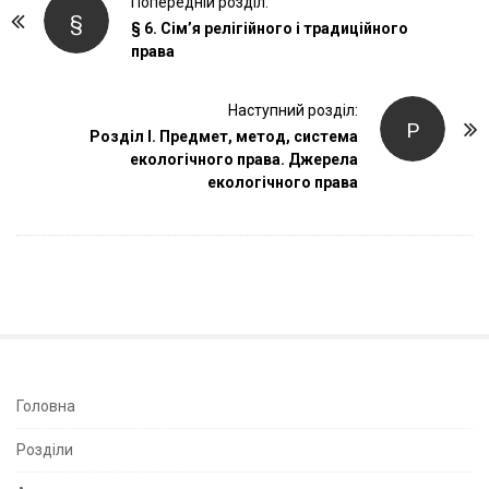
P
Попередній розділ:
§
o
§ 6. Сім’я релігійного і традиційного
права
s
t
Наступний розділ:
N
Р
Розділ І. Предмет, метод, система
a
екологічного права. Джерела
v
екологічного права
i
g
a
t
i
o
n
S
Головна
i
Розділи
t