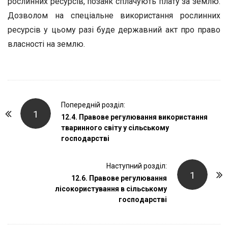
рослинних ресурсів, позаяк сплачують плату за землю.
Дозволом на спеціальне використання рослин­них
ресурсів у цьому разі буде державний акт про право
власнос­ті на землю.
P
Попередній розділ:
1
o
12.4. Правове регулювання використання
тваринного світу у сільському
s
господарстві
t
N
Наступний розділ:
a
1
12.6. Правове регулювання
v
лісокористування в сільському
i
господарстві
g