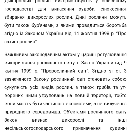
Дикорослих рослин використовують у сільському
господарстві для випасання худоби, сінокосіння,
збирання дикорослих рослин. Дикі рослини можуть
бути також бур’янами, з якими провадиться боротьба
згідно із Законом України від 14 жовтня 1998 р .”Про
за­хист рослин”.
Важливим законодавчим актом у царині регулювання
викорис­тання рослинного світу є Закон України від 9
квітня 1999 р. “Пророслинний світ”. Згідно зі ст. З
зазначеного Закону рослинний світ становить собою
сукупність усіх видів рослин, а також грибів та ут­
ворених ними угруповань на певній території, тобто
вони мають бути частиною екосистеми, а не вилучені з
природного середови­ща. Об’єктами рослинного світу
Закон визнає дикорослі та інші
несільськогосподарського призначення судинні