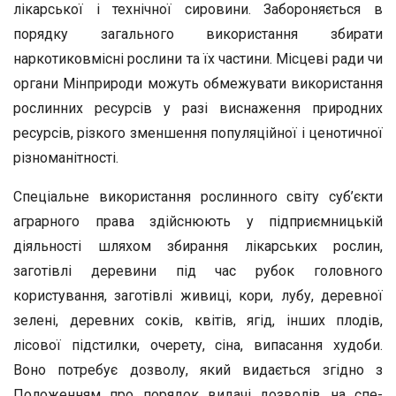
лікарської і тех­нічної сировини. Забороняється в
порядку загального використан­ня збирати
наркотиковмісні рослини та їх частини. Місцеві ради чи
органи Мінприроди можуть обмежувати використання
рослинних ресурсів у разі виснаження природних
ресурсів, різкого зменшення популяційної і ценотичної
різноманітності.
Спеціальне використання рослинного світу суб’єкти
аграрного права здійснюють у підприємницькій
діяльності шляхом збиран­ня лікарських рослин,
заготівлі деревини під час рубок головно­го
користування, заготівлі живиці, кори, лубу, деревної
зелені, деревних соків, квітів, ягід, інших плодів,
лісової підстилки, оче­рету, сіна, випасання худоби.
Воно потребує дозволу, який вида­ється згідно з
Положенням про порядок видачі дозволів на спе­