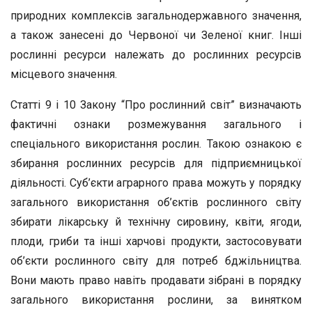
природних комплексів загальнодержавного значення,
а також занесені до Червоної чи Зе­леної книг. Інші
рослинні ресурси належать до рослинних ресурсів
місцевого значення.
Статті 9 і 10 Закону “Про рослинний світ” визначають
фактич­ні ознаки розмежування загального і
спеціального використання рослин. Такою ознакою є
збирання рослинних ресурсів для підпри­ємницької
діяльності. Суб’єкти аграрного права можуть у порядку
загального використання об’єктів рослинного світу
збирати лікар­ську й технічну сировину, квіти, ягоди,
плоди, гриби та інші хар­чові продукти, застосовувати
об’єкти рослинного світу для потреб бджільництва.
Вони мають право навіть продавати зібрані в поряд­ку
загального використання рослини, за винятком