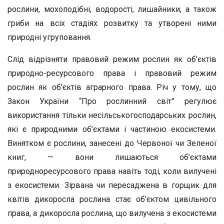
рослини, мохопо­дібні, водорості, лишайники, а також
гриби на всіх стадіях розвит­ку та утворені ними
природні угруповання.
Слід відрізняти правовий режим рослин як об’єктів
природно-ресурсового права і правовий режим
рослин як об’єктів аграрно­го права. Річ у тому, що
Закон України “Про рослинний світ” ре­гулює
використання тільки несільськогосподарських рослин,
які є природними об’єктами і частиною екосистеми.
Винятком є рос­лини, занесені до Червоної чи Зеленої
книг, — вони лишаються об’єктами
природноресурсового права навіть тоді, коли вилучені
з екосистеми. Зірвана чи пересаджена в горщик для
квітів дико­росла рослина стає об’єктом цивільного
права, а дикоросла рос­лина, що вилучена з екосистеми