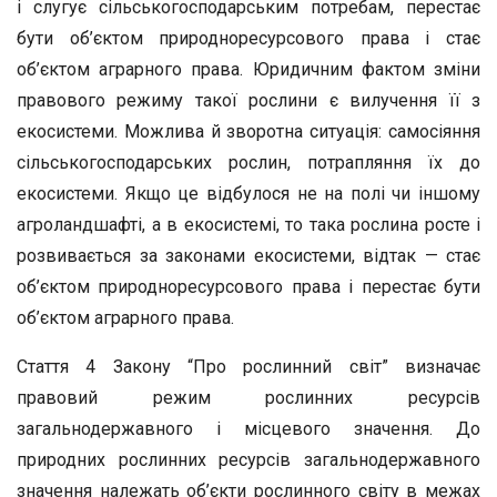
і слугує сільськогосподарським потребам, перестає
бути об’єктом природноресурсового права і стає
об’єктом аграрного права. Юридичним фактом зміни
право­вого режиму такої рослини є вилучення її з
екосистеми. Можли­ва й зворотна ситуація: самосіяння
сільськогосподарських рос­лин, потрапляння їх до
екосистеми. Якщо це відбулося не на по­лі чи іншому
агроландшафті, а в екосистемі, то така рослина рос­те і
розвивається за законами екосистеми, відтак — стає
об’єктом природноресурсового права і перестає бути
об’єктом аграрного права.
Стаття 4 Закону “Про рослинний світ” визначає
правовий ре­жим рослинних ресурсів
загальнодержавного і місцевого значення. До
природних рослинних ресурсів загальнодержавного
значення належать об’єкти рослинного світу в межах