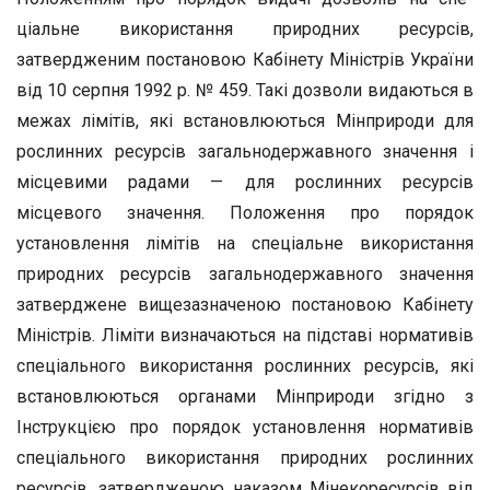
ціальне використання природних ресурсів,
затвердженим поста­новою Кабінету Міністрів України
від 10 серпня 1992 р. № 459. Такі дозволи видаються в
межах лімітів, які встановлюються Мінприроди для
рослинних ресурсів загальнодержавного значен­ня і
місцевими радами — для рослинних ресурсів
місцевого зна­чення. Положення про порядок
установлення лімітів на спеці­альне використання
природних ресурсів загальнодержавного зна­чення
затверджене вищезазначеною постановою Кабінету
Мініс­трів. Ліміти визначаються на підставі нормативів
спеціального використання рослинних ресурсів, які
встановлюються органами Мінприроди згідно з
Інструкцією про порядок установлення нор­мативів
спеціального використання природних рослинних
ресур­сів, затвердженою наказом Мінекоресурсів від