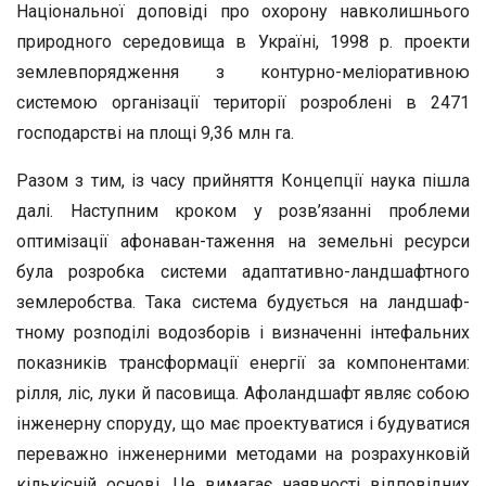
Національної доповіді про охо­рону навколишнього
природного середовища в Україні, 1998 р. проекти
землевпорядження з контурно-меліоративною
системою організації території розроблені в 2471
господарстві на площі 9,36 млн га.
Разом з тим, із часу прийняття Концепції наука пішла
далі. Наступним кроком у розв’язанні проблеми
оптимізації афонаван-таження на земельні ресурси
була розробка системи адаптативно-ландшафтного
землеробства. Така система будується на ландшаф­
тному розподілі водозборів і визначенні інтефальних
показників трансформації енергії за компонентами:
рілля, ліс, луки й пасови­ща. Афоландшафт являє собою
інженерну споруду, що має проек­туватися і будуватися
переважно інженерними методами на розра­хунковій
кількісній основі. Це вимагає наявності відповідних