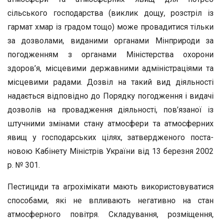
сільського господарства (виклик дощу, розстріл із
гармат хмар із градом тощо) може провадитися тільки
за дозвола­ми, виданими органами Мінприроди за
погодженням з органами Міністерства охорони
здоров’я, місцевими державними адміністра­ціями та
місцевими радами. Дозвіл на такий вид діяльності
надаєть­ся відповідно до Порядку погодження і видачі
дозволів на провад­ження діяльності, пов’язаної із
штучними змінами стану атмосфери та атмосферних
явищ у господарських цілях, затвердженого поста­
новою Кабінету Міністрів України від 13 березня 2002
р. № 301.
Пестициди та агрохімікати мають використовуватися
способами, які не впливають негативно на стан
атмосферного повітря. Складу­вання, розміщення,