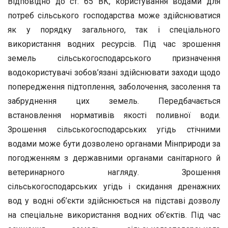
Відповідно до ст. 65 ВК, користування водами для
потреб сіль­ського господарства може здійснюватися
як у порядку загального, так і спеціального
використання водних ресурсів. Під час зрошен­ня
земель сільськогосподарського призначення
водокористувачі зо­бов’язані здійснювати заходи щодо
попередження підтоплення, за­болочення, засолення та
забруднення цих земель. Передбачається
встановлення нормативів якості поливної води.
Зрошення сіль­ськогосподарських угідь стічними
водами може бути дозволено ор­ганами Мінприроди за
погодженням з державними органами сані­тарного й
ветеринарного нагляду. Зрошення
сільськогосподарських угідь і скидання дренажних
вод у водні об’єкти здійснюється на підставі дозволу
на спеціальне використання водних об’єктів. Під час