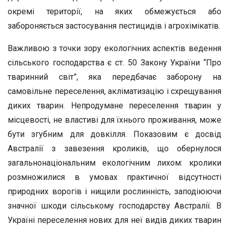
окремі території, на яких обмежується або
забороняєть­ся застосування пестицидів і агрохімікатів.
Важливою з точки зору екологічних аспектів ведення
сільсько­го господарства є ст. 50 Закону України “Про
тваринний світ”, яка передбачає заборону на
самовільне переселення, акліматизацію і схрещування
диких тварин. Непродумане переселення тварин у
місцевості, не властиві для їхнього проживання, може
бути згубним для довкілля. Показовим є досвід
Австралії з завезення кроликів, що обернулося
загальнонаціональним екологічним лихом: кролики
розмножилися в умовах практичної відсутності
природних ворогів і нищили рослинність, заподіюючи
значної шкоди сільському гос­подарству Австралії. В
Україні переселення нових для неї видів ди­ких тварин