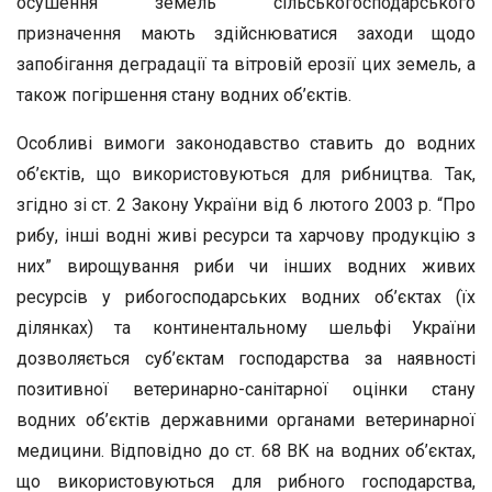
осушення земель сільськогосподарського
призначення мають здійснюватися заходи щодо
запобігання деградації та вітровій еро­зії цих земель, а
також погіршення стану водних об’єктів.
Особливі вимоги законодавство ставить до водних
об’єктів, що використовуються для рибництва. Так,
згідно зі ст. 2 Закону Укра­їни від 6 лютого 2003 р. “Про
рибу, інші водні живі ресурси та хар­чову продукцію з
них” вирощування риби чи інших водних живих
ресурсів у рибогосподарських водних об’єктах (їх
ділянках) та кон­тинентальному шельфі України
дозволяється суб’єктам господарс­тва за наявності
позитивної ветеринарно-санітарної оцінки стану
водних об’єктів державними органами ветеринарної
медицини. Відповідно до ст. 68 ВК на водних об’єктах,
що використовуються для рибного господарства,