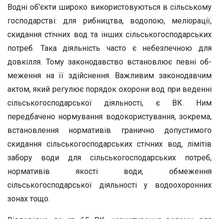
Водні об’єкти широко використовуються в сільському
госпо­дарстві: для рибництва, водопою, меліорації,
скидання стічних вод та інших сільськогосподарських
потреб. Така діяльність часто є не­безпечною для
довкілля. Тому законодавство встановлює певні об­
меження на її здійснення. Важливим законодавчим
актом, який ре­гулює порядок охорони вод при веденні
сільськогосподарської ді­яльності, є ВК. Ним
передбачено нормування водокористування, зокрема,
встановлення нормативів гранично допустимого
скидан­ня сільськогосподарських стічних вод, лімітів
забору води для сіль­ськогосподарських потреб,
нормативів якості води, обмеження
сільськогосподарської діяльності у водоохоронних
зонах тощо.