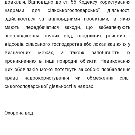
довкілля. Відповідно до ст. 55 Кодексу ко­ристування
надрами для сільськогосподарської діяльності
здійсню­ється за відповідними проектами, в яких
мають передбачатися за­ходи, що забезпечують
знешкодження стічних вод, шкідливих ре­човин і
відходів сільського господарства або локалізацію їх у
виз­начених межах, а також запобігають їх
проникненню в інші при­родні об’єкти. Невиконання
цих обов’язків може потягнути за со­бою позбавлення
права надрокористування чи обмеження сіль­
ськогосподарської діяльності в надрах.
Охорона вод