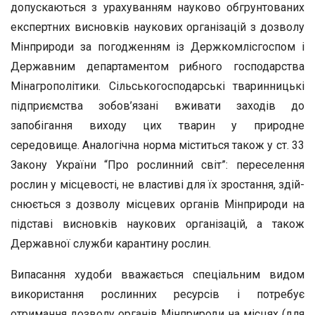
допускаються з урахуванням науково обгрунтованих
експертних висновків наукових організацій з дозволу
Мінприроди за погодженням із Держкомлісгоспом і
Державним департаментом рибного господарства
Мінагрополітики. Сільськогосподарські тва­ринницькі
підприємства зобов’язані вживати заходів до
запобіган­ня виходу цих тварин у природне
середовище. Аналогічна норма міститься також у ст. 33
Закону України “Про рослинний світ”: пе­реселення
рослин у місцевості, не властиві для їх зростання, здій­
снюється з дозволу місцевих органів Мінприроди на
підставі вис­новків наукових організацій, а також
Державної служби карантину рослин.
Випасання худоби вважається спеціальним видом
використання рослинних ресурсів і потребує
отримання дозволу органів Мінпри­роди на місцях (для