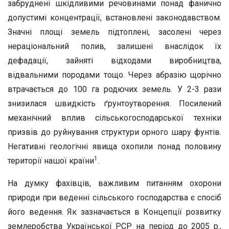
забруднені шкідливими речовинами понад фанично
допустимі концентрації, встановлені законодавством.
Значні площі земель підтоплені, засолені через
нераціональний полив, залишені внаслі­док їх
дефадації, зайняті відходами виробництва,
відвальними по­родами тощо. Через абразію щорічно
втрачається до 100 га родю­чих земель. У 2-3 рази
знизилася швидкість ґрунтоутворення. По­силений
механічний вплив сільськогосподарської техніки
призвів до руйнування структури орного шару фунтів.
Негативні геологіч­ні явища охопили понад половину
1
території нашої країни
.
На думку фахівців, важливим питанням охорони
природи при веденні сільського господарства є спосіб
його ведення. Як зазнача­ється в Концепції розвитку
землеробства Української PCP на пері­од до 2005 p.,