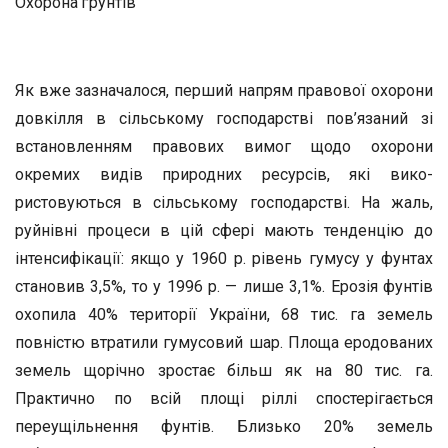
Охорона ґрунтів
Як вже зазначалося, перший напрям правової охорони
довкілля в сільському господарстві пов’язаний зі
встановленням правових вимог щодо охорони
окремих видів природних ресурсів, які вико­
ристовуються в сільському господарстві. На жаль,
руйнівні проце­си в цій сфері мають тенденцію до
інтенсифікації: якщо у 1960 р. рівень гумусу у фунтах
становив 3,5%, то у 1996 р. — лише 3,1%. Ерозія фунтів
охопила 40% території України, 68 тис. га земель
повністю втратили гумусовий шар. Площа еродованих
земель що­річно зростає більш як на 80 тис. га.
Практично по всій площі ріл­лі спостерігається
переущільнення фунтів. Близько 20% земель