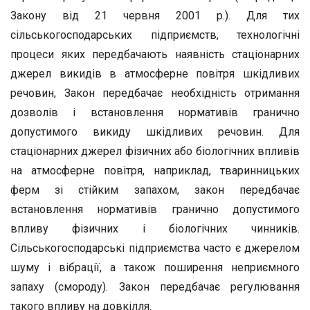
Закону від 21 чер­вня 2001 р.). Для тих
сільськогосподарських підприємств, техноло­гічні
процеси яких передбачають наявність стаціонарних
джерел викидів в атмосферне повітря шкідливих
речовин, Закон передба­чає необхідність отримання
дозволів і встановлення нормативів гранично
допустимого викиду шкідливих речовин. Для
стаціонар­них джерел фізичних або біологічних впливів
на атмосферне повіт­ря, наприклад, тваринницьких
ферм зі стійким запахом, закон пе­редбачає
встановлення нормативів гранично допустимого
впливу фізичних і біологічних чинників.
Сільськогосподарські підприємс­тва часто є джерелом
шуму і вібрації, а також поширення непри­ємного
запаху (смороду). Закон передбачає регулювання
такого впливу на довкілля.