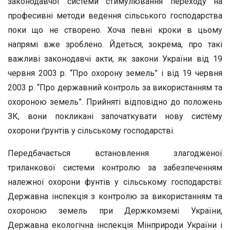
законодавчої системи стимулю­вання переходу на
професивні методи ведення сільського госпо­дарства
поки що не створено. Хоча певні кроки в цьому
напрямі вже зроблено. Йдеться, зокрема, про такі
важливі законодавчі ак­ти, як закони України від 19
червня 2003 р. “Про охорону земель” і від 19 червня
2003 р. “Про державний контроль за використанням та
охороною земель”. Прийняті відповідно до положень
ЗК, вони покликані започаткувати нову систему
охорони ґрунтів у сільсько­му господарстві.
Передбачається встановлення злагодженої
триланкової системи контролю за забезпеченням
належної охорони фунтів у сільському господарстві:
Державна інспекція з контролю за використанням та
охороною земель при Держкомземі України,
Державна екологічна інспекція Мінприроди України і