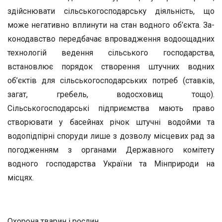
здійснювати сільськогосподарську ді­яльність, що
може негативно вплинути на стан водного об’єкта. За­
конодавство передбачає впровадження водоощадних
технологій ве­дення сільського господарства,
встановлює порядок створення штучних водних
об’єктів для сільськогосподарських потреб (став­ків,
загат, гребель, водосховищ тощо).
Сільськогосподарські під­приємства мають право
створювати у басейнах річок штучні водой­ми та
водопідпірні споруди лише з дозволу місцевих рад за
погод­женням з органами Державного комітету
водного господарства Ук­раїни та Мінприроди на
місцях.
Охорона тварин і рослин