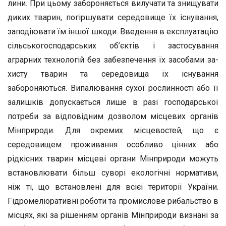
лини. При цьому забороняється вилучати та знищувати
диких тва­рин, погіршувати середовище їх існування,
заподіювати їм іншої шкоди. Введення в експлуатацію
сільськогосподарських об’єктів і застосування
аграрних технологій без забезпечення їх засобами за­
хисту тварин та середовища їх існування
забороняються. Випалю­вання сухої рослинності або її
залишків допускається лише в разі господарської
потреби за відповідним дозволом місцевих органів
Мінприроди. Для окремих місцевостей, що є
середовищем прожи­вання особливо цінних або
рідкісних тварин місцеві органи Мінпри­роди можуть
встановлювати більш суворі екологічні нормативи,
ніж ті, що встановлені для всієї території України.
Гідромеліоративні ро­боти та промислове рибальство в
місцях, які за рішенням органів Мінприроди визнані за