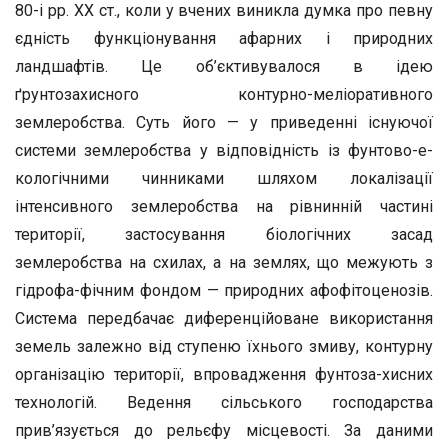
80-і pp. XX ст., коли у вчених виникла думка про певну
єдність функціонування афарних і природних
ландшафтів. Це об’єктивувалося в ідею
ґрунтозахисно­го контурно-меліоративного
землеробства. Суть його — у приве­денні існуючої
системи землеробства у відповідність із фунтово-е­
кологічними чинниками шляхом локалізації
інтенсивного земле­робства на рівнинній частині
території, застосування біологічних засад
землеробства на схилах, а на землях, що межують з
гідрофа-фічним фондом — природних афофітоценозів.
Система передбачає диференційоване використання
земель залежно від ступеню їхньо­го змиву, контурну
організацію території, впровадження фунтоза-хисних
технологій. Ведення сільського господарства
прив’язується до рельєфу місцевості. За даними