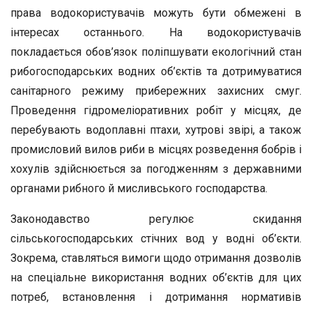
права водокористувачів можуть бути об­межені в
інтересах останнього. На водокористувачів
покладається обов’язок поліпшувати екологічний стан
рибогосподарських вод­них об’єктів та дотримуватися
санітарного режиму прибережних захисних смуг.
Проведення гідромеліоративних робіт у місцях, де
перебувають водоплавні птахи, хутрові звірі, а також
промисловий вилов риби в місцях розведення бобрів і
хохулів здійснюється за погодженням з державними
органами рибного й мисливського гос­подарства.
Законодавство регулює скидання
сільськогосподарських стічних вод у водні об’єкти.
Зокрема, ставляться вимоги щодо отримання дозволів
на спеціальне використання водних об’єктів для цих
пот­реб, встановлення і дотримання нормативів