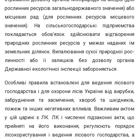
рослинних ресурсів загальнодержавного зна­чення) або
місцевих рад (для рослинних ресурсів місцевого
значен­ня). На сільськогосподарські підприємства
покладається обов’язок здійснювати відтворення
природних рослинних ресурсів у межах наданих їм
земельних ділянок. Випалювання сухої природної рос­
линності або її залишків без дозволу органів
Державної екологічної інспекції забороняється.
Особливі правила встановлені для ведення лісового
господарс­тва і для охорони лісів України від вирубки,
забруднення та засмі­чення, хвороб та шкідників,
пожеж та інших негативних впливів. Важливим актом
у цій царині є ЛК. ЛК і численні підзаконні ак­ти, що
прийняті на його виконання, регулюють порядок
лісокорис­тування і ведення лісового господарства, а