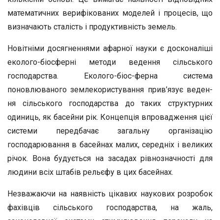
мате­матичних верифікованих моделей і процесів, що
визначають ста­лість і продуктивність земель.
Новітніми досягненнями афарної науки є досконаліші
еколого-біосферні методи ведення сільського
господарства. Еколого-біос-ферна система
поновлюваного землекористування прив’язує веден­
ня сільського господарства до таких структурних
одиниць, як ба­сейни рік. Концепція впровадження цієї
системи передбачає за­гальну організацію
господарювання в басейнах малих, середніх і великих
річок. Вона будується на засадах рівнозначності для
люди­ни всіх штабів рельєфу в цих басейнах.
Незважаючи на наявність цікавих наукових розробок
фахівців сільського господарства, на жаль,