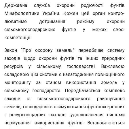
Державна служба охорони родю­чості фунтів
Мінафополітики України. Кожен цей орган контро­
люватиме дотримання режиму охорони
сільськогосподарських фунтів у межах своєї
компетенції.
Закон “Про охорону земель” передбачає систему
заходів щодо охорони фунтів та інших природних
ресурсів у сільському госпо­дарстві. Важливою
складовою цієї системи є налагодження повно­цінного
моніторингу за станом використання земель у
сільському господарстві. Передбачається комплекс
заходів із сільськогосподар­ського районування
земель, господарське стимулювання фунтоохо-ронних
і ресурсоощадних заходів, удосконалення системи
норму­вання використання фунтів. Встановлюються