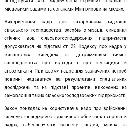
погоджувати таке видобування корисних копалин з
міс­цевими радами та органами Мінприроди на місцях.
Використання надр для захоронення відходів
сільського госпо­дарства, засобів хімізації, скидання
стічних вод сільськогосподар­ських підприємств
допускається на підставі ст. 22 Кодексу про над­ра у
виняткових випадках із дотриманням вимог
законодавства про відходи і про пестициди й
агрохімікати. При цьому надра для заз­начених потреб
повинні надаватися за результатами спеціальних
досліджень та на підставі проектів, виконаних на
замовлення таких сільськогосподарських підприємств.
Закон покладає на користувачів надр при здійсненні
сільсько­господарської діяльності обов’язок охороняти
надра, забезпечувати безпеку людей, майна та