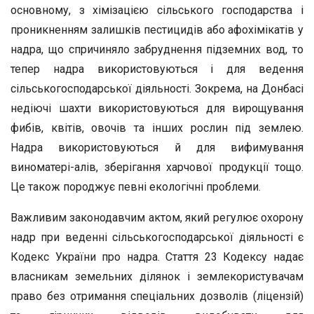
основному, з хімізацією сільського господарства і
проникненням залишків пестицидів або афохімікатів у
надра, що спричиняло забруднення підземних вод, то
тепер надра використовуються і для ведення
сільськогосподар­ської діяльності. Зокрема, на Донбасі
недіючі шахти використову­ються для вирощування
фибів, квітів, овочів та інших рослин під землею.
Надра використовуються й для вифимування
виноматері-алів, зберігання харчової продукції тощо.
Це також породжує пев­ні екологічні проблеми.
Важливим законодавчим актом, який регулює охорону
надр при веденні сільськогосподарської діяльності є
Кодекс України про надра. Стаття 23 Кодексу надає
власникам земельних ділянок і зем­лекористувачам
право без отримання спеціальних дозволів (ліцен­зій)