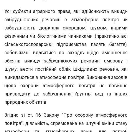
Усі суб’єкти аграрного права, які здійснюють викиди
забруд­нюючих речовин в атмосферне повітря чи
забруднюють довкілля смородом, шумом, іншими
фізичними чи біологічними чинника­ми (практично всі
сільськогосподарські підприємства палять ба­гаття),
зобов’язані вдаватися до заходів щодо зменшення
обсягів викиду забруднюючих речовин, смороду і
шуму, вести постійний облік шкідливих речовин, які
викидаються в атмосферне повітря. Виконання заходів
щодо охорони атмосферного повітря не повин­но
призводити до забруднення ґрунтів, вод та інших
природних об’єктів.
Згідно зі ст. 16 Закону “Про охорону атмосферного
повітря”, ді­яльність, спрямована на штучні зміни стану
атмосфери та атмосфер­них явищ для потреб