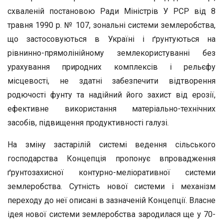
схваленій постановою Ради Міністрів У PCP від 8
травня 1990 р. № 107, зональні системи землеробства,
що застосо­вуються в Україні і ґрунтуються на
рівнинно-прямолінійному зем­лекористуванні без
урахування природних комплексів і рельєфу
місцевості, не здатні забезпечити відтворення
родючості фунту та надійний його захист від ерозії,
ефективне використання матері­ально-технічних
засобів, підвищення продуктивності галузі.
На зміну застарілій системі ведення сільського
господарства Концепція пропонує впровадження
ґрунтозахисної контурно-меліо­ративної системи
землеробства. Сутність нової системи і механізм
переходу до неї описані в зазначеній Концепції. Власне
ідея нової системи землеробства зародилася ще у 70-