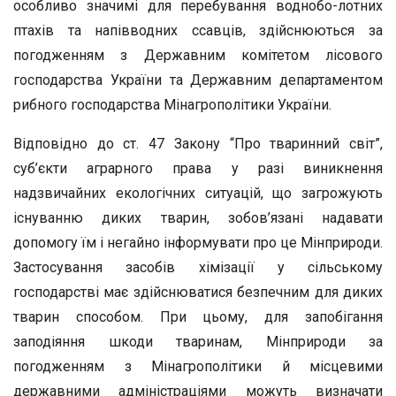
особливо значимі для перебування воднобо-лотних
птахів та напівводних ссавців, здійснюються за
погодженням з Державним комітетом лісового
господарства України та Держав­ним департаментом
рибного господарства Мінагрополітики України.
Відповідно до ст. 47 Закону “Про тваринний світ”,
суб’єкти аг­рарного права у разі виникнення
надзвичайних екологічних ситуа­цій, що загрожують
існуванню диких тварин, зобов’язані надавати
допомогу їм і негайно інформувати про це Мінприроди.
Застосу­вання засобів хімізації у сільському
господарстві має здійснювати­ся безпечним для диких
тварин способом. При цьому, для запобі­гання
заподіяння шкоди тваринам, Мінприроди за
погодженням з Мінагрополітики й місцевими
державними адміністраціями можуть визначати