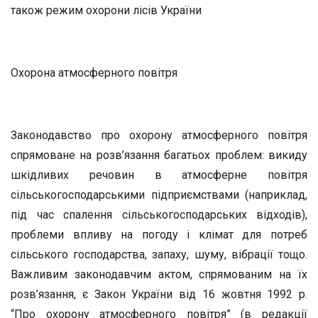
також режим охорони лісів України
Охорона атмосферного повітря
Законодавство про охорону атмосферного повітря
спрямоване на розв’язання багатьох проблем: викиду
шкідливих речовин в ат­мосферне повітря
сільськогосподарськими підприємствами (нап­риклад,
під час спалення сільськогосподарських відходів),
пробле­ми впливу на погоду і клімат для потреб
сільського господарства, запаху, шуму, вібрації тощо.
Важливим законодавчим актом, спря­мованим на їх
розв’язання, є Закон України від 16 жовтня 1992 р.
“Про охорону атмосферного повітря” (в редакції