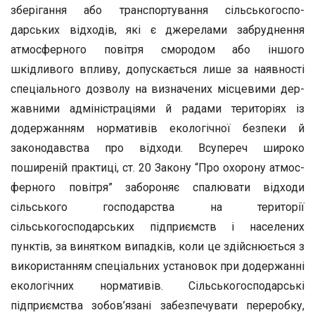
зберігання або транспортування сільськогоспо­
дарських відходів, які є джерелами забруднення
атмосферного по­вітря смородом або іншого
шкідливого впливу, допускається лише за наявності
спеціального дозволу на визначених місцевими дер­
жавними адміністраціями й радами територіях із
додержанням нор­мативів екологічної безпеки й
законодавства про відходи. Всупереч широко
поширеній практиці, ст. 20 Закону “Про охорону атмос­
ферного повітря” забороняє спалювати відходи
сільського госпо­дарства на території
сільськогосподарських підприємств і населених
пунктів, за винятком випадків, коли це здійснюється з
використан­ням спеціальних установок при додержанні
екологічних нормативів. Сільськогосподарські
підприємства зобов’язані забезпечувати пере­робку,