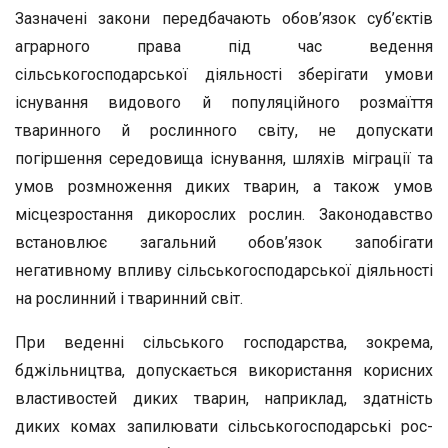
Зазначені закони передбачають обов’язок суб’єктів
аграрного права під час ведення
сільськогосподарської діяльності зберігати умови
існування видового й популяційного розмаїття
тваринного й рослинного світу, не допускати
погіршення середовища існування, шляхів міграції та
умов розмноження диких тварин, а також умов
місцезростання дикорослих рослин. Законодавство
встановлює за­гальний обов’язок запобігати
негативному впливу сільськогоспо­дарської діяльності
на рослинний і тваринний світ.
При веденні сільського господарства, зокрема,
бджільництва, до­пускається використання корисних
властивостей диких тварин, нап­риклад, здатність
диких комах запилювати сільськогосподарські рос­