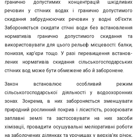
гранично допустимих концентрацій шкідливих
речовин у стічних водах і гранично допус­тимого
скидання забруднюючих речовин у водні об’єкти.
Заборо­няється скидати стічні води без встановлення
нормативів гранично допустимого скидання та
використовувати для цього рельєф місце­вості: балки,
пониззя, кар’єри тощо. У разі перевищення встанов­
лених нормативів скидання сільськогосподарських
стічних вод мо­же бути обмежене або й заборонене.
Закон встановлює особливий режим
сільськогосподарської ді­яльності у водоохоронних
зонах. Зокрема, в них забороняється зменшувати
природний рослинний покрив і лісистість, розорюва­ти
заплавні землі та застосовувати на них засоби
хімізації, прова­дити осушувальні меліоративні роботи
на заболочених ділянках та урочищах у верхів’ях річок,