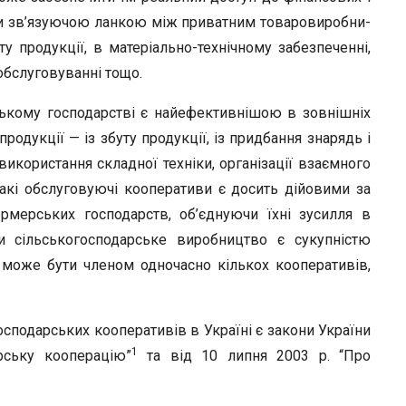
r
ати зв’язуючою ланкою між приватним товаровиробни­
 продукції, в мате­ріально-технічному забезпеченні,
обслуговуванні тощо.
ському господарс­тві є найефективнішою в зовнішніх
родукції — із збуту продукції, із придбання знарядь і
икорис­тання складної техніки, організації взаємного
Такі обслуговуючі кооперативи є досить дійовими за
рмерських господарств, об’єднуючи їхні зусилля в
и сільськогосподарське виробництво є сукупніс­тю
 може бути чле­ном одночасно кількох кооперативів,
одарських ко­оперативів в Україні є закони України
1
рську кооперацію”
та від 10 липня 2003 р. “Про