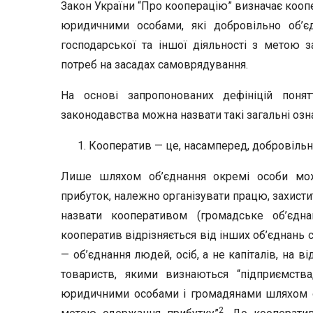
Закон України “Про кооперацію” визначає коопе
юридичними особами, які добровільно об’є
господарської та іншої діяльності з метою з
потреб на засадах самоврядування.
На основі запропонованих дефініцій понят
законодавства можна назвати такі загальні озн
Кооператив — це, насамперед, добровільн
Лише шляхом об’єднання окремі особи можу
прибуток, належно організувати працю, захисти
назвати кооперативом (громадське об’єдна
кооператив відрізняється від ін­ших об’єднань
— об’єднання людей, осіб, а не капіталів, на в
товариств, якими визнають­ся “підприємства,
юридичними особами і громадянами шляхом об
2