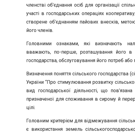
членстві об’єднання осіб для організації спіль
участі в господарських операціях кооперативу,
створене об’єднанням пайових внесків, метою
його членів.
Головними ознаками, які визначають нале
вважають, по-перше, розташування йо­го в с
господарс­тва, обслуговування його потреб або 
Визначення поняття сільського господарства (с
України “Про стимулювання розвитку сільськог
вид господарської діяльності, що пов’язана
призначеної для споживання в сирому й перер
цілі.
Головним критерієм для відмежування сільсько
є використання земель сіль­ськогосподарськ