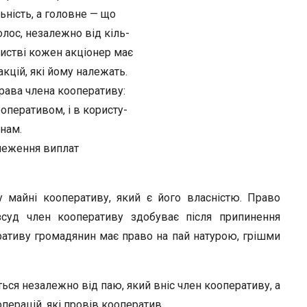
льність, а головне — що
лос, незалежно від кіль-
ристві кожен акціонер має
акцій, які йому належать.
рава члена кооперативу:
ооперативом, і в користу-
енам.
меження виплат
майні кооперати­ву, який є його власністю. Право
суд член кооперативу здобуває після припинення
еративу громадянин має право на пай натурою, грішми
ься незалежно від паю, який вніс член кооперативу, а
операцій, які провів кооператив.