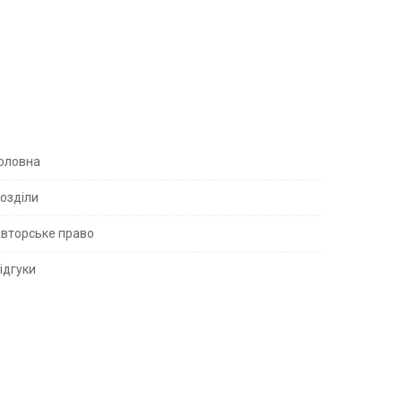
S
оловна
озділи
вторське право
S
ідгуки