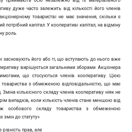
ву приймають осіб незалежно від їх матеріального
ративу дуже часто залежить від кількості його членів
 акціонерному товаристві не має значення, скільки є
 потрібний капітал. У кооперативі капітал, на відміну
ну роль.
 засновують йо­го або ті, що вступають до нього вже
перативу вирішується загальними зборами. Акціонера
имогами, що стосуються членів кооперативу. Цією
д товариства з обмеженою відповідальністю, що має
 Зміна кількіс­ного складу членів кооперативу ніяк не
рім випадків, коли кількість членів стане мен­шою від
а ж особового складу товариства з обмеженою
 змін до статуту»
 рівність прав, але