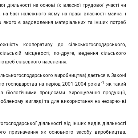
ної діяльності на основі їх власної трудової участі чи
 на базі належно­го йому на праві власності майна, і
 якого є задоволення матеріальних та інших потреб
жність кооперативу до сільськогосподарського,
ільській місцевості; по-друге, ведення сільського
потреб сільського населення.
ільськогосподар­ського виробництва) дається в Законі
1
о господарства на період 2001-2004 років”
як та­кий
 з біологічними процесами вирощування продукції,
обленому вигляді та для використання на нехарчо-ві
господарської діяльності від інших видів діяльності
ого призначення як основного засобу виробниц­тва.