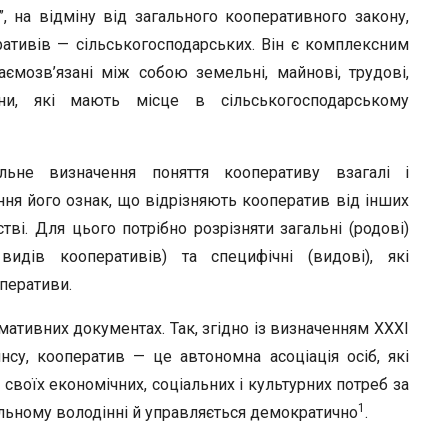
, на відміну від загального кооперативного закону,
ративів — сільськогосподарських. Він є комплексним
мозв’язані між со­бою земельні, майнові, трудові,
сини, які мають місце в сільськогосподарському
не визначення понят­тя кооперативу взагалі і
ння його ознак, що відрізняють кооператив від інших
і. Для цього потрібно розрізняти загальні (родові)
видів кооперативів) та специфічні (видові), які
перативи.
ативних доку­ментах. Так, згідно із визначенням XXXI
су, кооператив — це автономна асоціація осіб, які
воїх еко­номічних, соціальних і культурних потреб за
1
льному володінні й управляється де­мократично
.