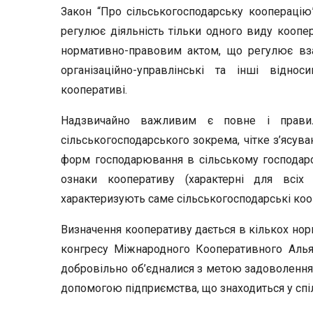
Закон “Про сільськогосподарську кооперацію”
регулює діяльність тільки одно­го виду коопе
нормативно-правовим актом, що регулює взає
організаційно-управлінські та інші відно
кооперативі.
Надзвичайно важливим є повне і правиль
сільськогосподарського зокрема, чітке з’ясува
форм господарювання в сільському господарств
ознаки кооперативу (характерні для всіх 
характеризують саме сільськогосподарські коо
Визначення кооперативу дається в кількох норм
конгресу Міжнародного Кооперативного Альян
добровільно об’єдналися з метою задоволення с
допомогою підпри­ємства, що знаходиться у спі