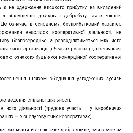
у є не одержання ви­сокого прибутку на вкладений
і, а збільшення доходів і добробуту своїх членів,
 Це означає, в основному, безприбутковий характер
орюваний внаслі­док кооперативної діяльності, не
тиву безпосередньо, а розподілятиметься між його
 своєї організації (обсягам ре­алізації, постачання,
по­вою ознакою будь-якої комерційної кооперативної
 полегшення шляхом об’єднання узгоджених зусиль
ю ведення спільної діяльності.
в його діяльності (тру­дова участь — у виробничих
ераціях — в обслуговуючих кооперативах)
 визначити йо­го як таке добровільне, засноване на