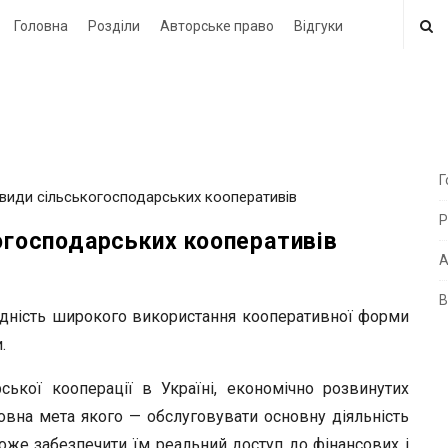
Головна
Розділи
Авторське право
Відгуки
Г
а види сільськогосподарських кооперативів
i
Р
t
когосподарських кооперативів
e
А
В
i
дність широкого використання кооперативної форми
d
.
e
ської кооперації в Україні, економічно розвинутих
b
новна мета якого — обслуговувати основну діяльність
a
оже забезпечити їм реальний доступ до фінансових і