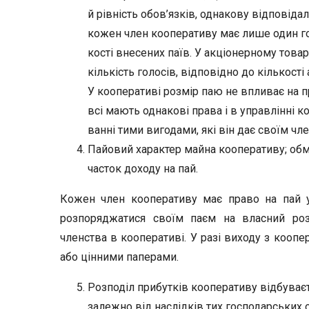
й рівність обов’язків, однакову відповіда
кожен член кооперативу має лише один го
кості внесених паїв. У акціонерному това
кількість голосів, відповідно до кількості 
У кооперативі розмір паю не впливає на п
всі мають однакові права і в управлінні к
ванні тими вигодами, які він дає своїм чл
Пайовий характер майна кооперативу; об
часток доходу на пай.
Кожен член кооперативу має право на пай у 
розпоряджатися своїм паєм на власний роз
членства в кооперативі. У разі виходу з кооп
або цінними паперами.
Розподіл прибутків кооперативу відбуваєт
залежно від наслідків тих гос­подарських 