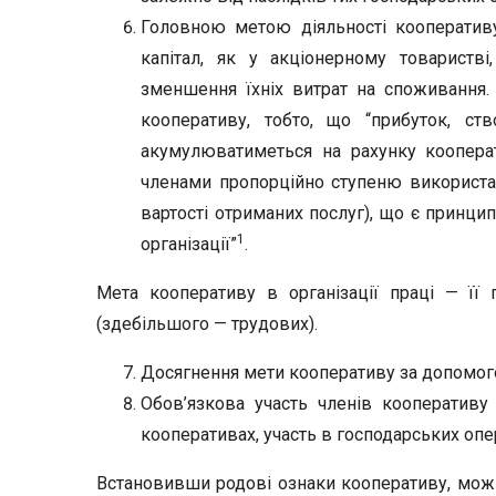
Головною метою діяльності кооператив
капітал, як у акціонерному товарис­тв
зменшення їхніх витрат на споживання.
кооперативу, тобто, що “прибуток, ств
акумулюватиметься на рахунку коопера
членами пропорційно ступеню використання
вартості отриманих послуг), що є принци
1
організації”
.
Мета кооперативу в організації праці — її
(здебільшого — трудових).
Досягнення мети кооперативу за допомого
Обов’язкова участь членів кооперативу 
кооперативах, участь в господарських оп
Встановивши родові ознаки кооперативу, можна