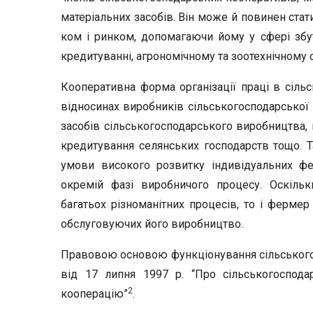
матеріальних засобів. Він може й повинен ст
ком і ринком, допомагаючи йому у сфері збуту
кредитуванні, агрономічному та зоотехнічному 
Кооперативна форма організації праці в сіль
відносинах виробників сіль­ськогосподарської п
засобів сільськогосподарського виробництва, в
кредитування селян­ських господарств тощо. 
умови високого розвитку індивідуальних фе
окремій фазі виробничого процесу. Оскільк
багатьох різноманітних процесів, то і фермер
обслуговуючих його вироб­ництво.
Правовою основою функціонування сільськогосп
від 17 липня 1997 р. “Про сільськогоспода
2
кооперацію”
.