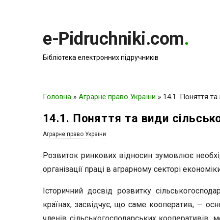
e-Pidruchniki.com
.
Бібліотека електронних підручників
Головна
»
Аграрне право України
»
14.1. Поняття т
14.1. Поняття та види сільсь
Аграрне право України
Розвиток ринкових відносин зумовлює необхі
організації праці в аграрному секторі економіки
Історичний досвід розвитку сільськогосподар
країнах, засвідчує, що саме коопе­ратив, — ос
членів сільськогосподарських кооперативів, м