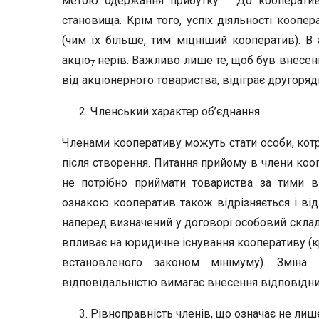
метою одержання прибутку”
. До кооперати
стано­вища. Крім того, успіх діяльності коопе
(чим їх більше, тим міцніший коопера­тив). В
акціо
нерів. Важливо лише те, щоб був внесений
7
від акціонерного товариства, відіг­рає другоряд
Членський характер об’єднання.
Членами кооперативу можуть стати особи, котрі
після створення. Питання прийому в члени коо
не потрібно приймати товариства за тими в
ознакою кооператив також відрізняється і ві
наперед визначений у договорі особовий склад.
впливає на юридичне існу­вання кооперативу (к
встановленого законом мінімуму). Змін
відповідальністю вимагає внесення відповідних
Рівноправність членів, що означає не лише