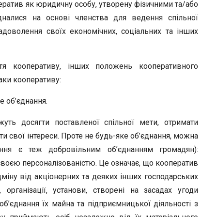
ратив як юри­дичну особу, утворену фізичними та/або
дналися на основі членства для ведення спільної
адоволення своїх еко­номічних, соціальних та інших
тя кооперативу, ін­ших положень кооперативного
аки кооперативу:
е об’єднання.
ть досягти постав­леної спільної мети, отримати
ти свої інтереси. Проте не будь-яке об’єднання, можна
ння є теж добро­вільним об’єднанням громадян):
 своєю персоналізованістю. Це означає, що коопера­тив
ідміну від акціо­нерних та деяких інших господарських
 організації, установи, створені на засадах угоди
’єднання їх майна та підприємницької діяльності з