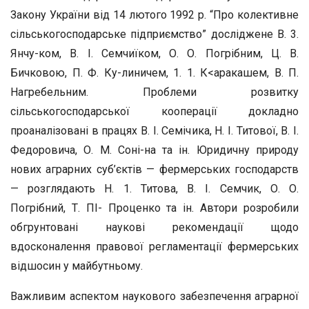
Закону України від 14 лютого 1992 р. “Про колек­тивне
сільськогосподарське підприємство” досліджене В. 3.
Янчу-ком, В. І. Семчиїком, О. О. Погрібним, Ц. В.
Бичковою, П. Ф. Ку-линичем, 1. 1. К<аракашем, В. П.
Нагребельним. Проблеми розвит­ку
сільськогосподарської кооперації докладно
проаналізовані в працях В. І. Семічика, Н. І. Титової, В. І.
Федоровича, О. М. Соні-на та ін. Юридичну природу
нових аграрних суб’єктів — фермер­ських господарств
— розглядають Н. 1. Титова, В. І. Семчик, О. О.
Погрібний, Т. ПІ- Проценко та ін. Автори розробили
обгрунтовані наукові рекомендації щодо
вдосконалення правової регламентації фермерських
відшосин у майбутньому.
Важливим аспектом наукового забезпечення аграрної