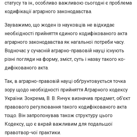
статусу та ін., особливо важливою сьо­годні є проблема
кодифікації аграрного законодавства.
Зауважимо, що жоден із науковців не відкидає
необхідності прийняття єдиного кодифікованого акта
аграрного законодавства як нагальної потреби часу.
Водночас у сучасній аграрно-правовій науці існують
різні погляди на форму, зміст, суть і назву такого ко­
дифікованого акта.
Так, в аграрно-правовій науці обґрунтовується точка
зору що­до необхідності прийняття Аграрного кодексу
України. Зокрема, В. В. Янчук визначив предмет, об’єкт
правового регулювання та­кого кодифікованого акта
тощо. Він запропонував також структу­ру цього
Кодексу, що є вкрай важливим для подальшої
правотвор-чої практики.