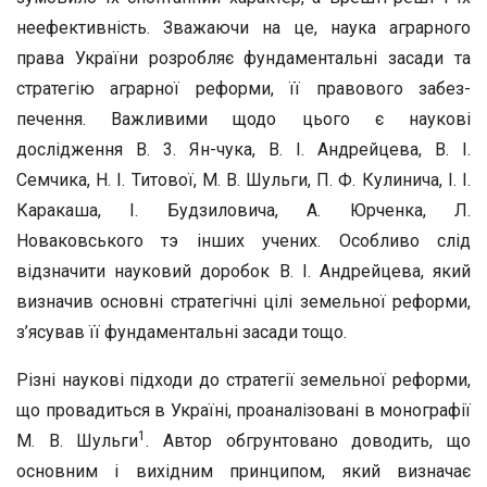
неефективність. Зважаючи на це, наука аграрного
права України розробляє фунда­ментальні засади та
стратегію аграрної реформи, її правового забез­
печення. Важливими щодо цього є наукові
дослідження В. 3. Ян-чука, В. І. Андрейцева, В. І.
Семчика, H. І. Титової, М. В. Шуль­ги, П. Ф. Кулинича, І. І.
Каракаша, І. Будзиловича, А. Юрченка, Л.
Новаковського тэ інших учених. Особливо слід
відзначити на­уковий доробок В. І. Андрейцева, який
визначив основні страте­гічні цілі земельної реформи,
з’ясував її фундаментальні засади тощо.
Різні наукові підходи до стратегії земельної реформи,
що прова­диться в Україні, проаналізовані в монографії
1
М. В. Шульги
. Ав­тор обгрунтовано доводить, що
основним і вихідним принципом, який визначає