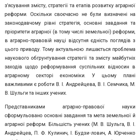
з’ясування змісту, стратегії та етапів розвитку аграрної
реформи. Оскільки своєчасно не були визначені на
законодавчому рівні стратегія, ос­новні завдання та
пріоритети аграрної (в тому числі земельної) ре­форми,
в аграрно-правовій науці відсутня єдність поглядів з
цього приводу. Тому актуальною лишається проблема
наукового обгрун­тування стратегії та змісту майбутніх
заходів щодо реформування суспільних відносин в
аграрному секторі економіки. У цьому пла­ні
важливими є роботи В. I. Андрейцева, В. I. Семчика, М.
В. Шуль­ги та інших учених.
Представниками аграрно-правової науки
сформульовано ос­новні завдання та мета земельної й
аграрної реформ. Більшість учених (М. В. Шульга, В. І.
Андрейцев, П. Ф. Кулинич, І. Будзи-лович, А. Юрченко