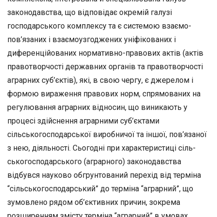
законодавства, що відповідає ок­ремій галузі
господарського комплексу та є системою взаємо­
пов’язаних і взаємоузгоджених уніфікованих і
диференційованих нормативно-правових актів (актів
правотворчості державних орга­нів та правотворчості
аграрних суб’єктів), які, в свою чергу, є дже­релом і
формою вираження правових норм, спрямованих на
регу­лювання аграрних відносин, що виникають у
процесі здійснення аграрними суб’єктами
сільськогосподарської виробничої та іншої, пов’язаної
з нею, діяльності. Сьогодні при характеристиці сіль­
ськогосподарського (аграрного) законодавства
відбувся науково обгрунтований перехід від терміна
“сільськогосподарський” до тер­міна “аграрний”, що
зумовлено рядом об’єктивних причин, зокре­ма
розширенням змісту терміна “аграрний” в умовах