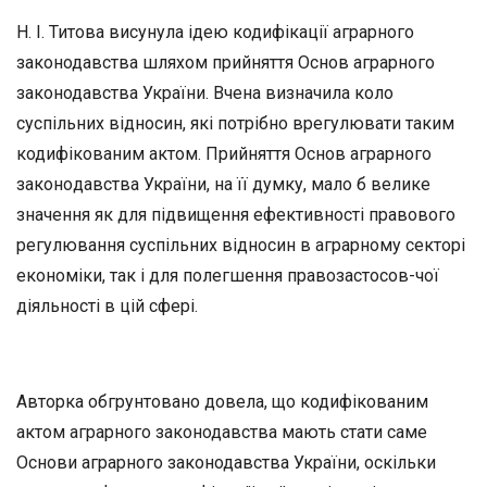
Н. І.
Титова
висунула ідею кодифікації аграрного
законодавства шляхом прийняття Основ аграрного
законодавства України. Вчена визначила коло
суспільних відносин, які потрібно врегулювати та­ким
кодифікованим актом. Прийняття Основ аграрного
законо­давства України, на її думку, мало б велике
значення як для підви­щення ефективності правового
регулювання суспільних відносин в
аграрному секторі
економіки, так і для полегшення правозастосов-чої
діяльності в цій сфері.
Авторка обгрунтовано довела, що кодифікованим
актом аграрного законодавства мають стати саме
Основи аграрного законодавства Ук­раїни, оскільки