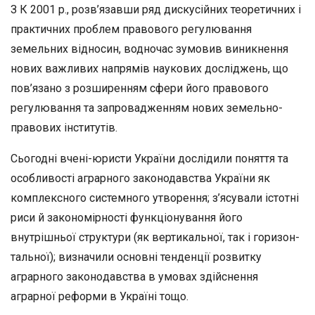
З К 2001 р., розв’язавши ряд дискусійних теоретичних і
практич­них проблем правового регулювання
земельних відносин, водночас зумовив виникнення
нових важливих напрямів наукових дослід­жень, що
пов’язано з розширенням сфери його правового
регулю­вання та запровадженням нових земельно-
правових інститутів.
Сьогодні вчені-юристи України дослідили поняття та
особли­вості аграрного законодавства України як
комплексного системно­го утворення; з’ясували істотні
риси й закономірності функціону­вання його
внутрішньої структури (як вертикальної, так і горизон­
тальної); визначили основні тенденції розвитку
аграрного законо­давства в умовах здійснення
аграрної реформи в Україні тощо.