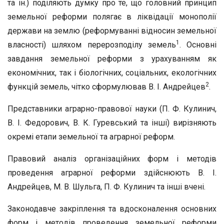
та ін.) поділяють думку про те, що головний принцип
земельної реформи полягає в ліквідації монополії
держа­ви на землю (реформуванні відносин земельної
1
власності) шляхом перерозподілу земель
. Основні
завдання земельної реформи з ура­хуванням як
економічних, так і біологічних, соціальних, екологіч­них
2
функцій земель, чітко сформулював В. І. Андрейцев
.
Представники аграрно-правової науки (П. Ф. Кулинич,
В. І. Фе­дорович, В. К. Гуревський та інші) вирізняють
окремі етапи зе­мельної та аграрної реформ.
Правовий аналіз організаційних форм і методів
проведення аграр­ної реформи здійснюють В. І.
Андрейцев, М. В. Шульга, П. Ф. Ку­линич та інші вчені.
Законодавче закріплення та вдосконалення основних
форм і мето­дів проведення земельної реформи