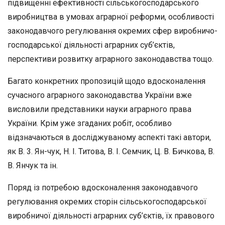
підвищенні ефективності сільськогоспо­дарського
виробництва в умовах аграрної реформи, особливості
за­конодавчого регулювання окремих сфер виробничо-
господарської діяльності аграрних суб’єктів,
перспективи розвитку аграрного за­конодавства тощо.
Багато конкретних пропозицій щодо вдосконалення
сучасного аграрного законодавства України вже
висловили представники науки аграрного права
України. Крім уже згаданих робіт, особливо
відзначаються в досліджуваному аспекті такі автори,
як В.
3.
Ян-чук, Н. І.
Титова,
В. І. Семчик, Ц. В. Бичкова, В.
В. Янчук та ін.
Поряд із потребою вдосконалення законодавчого
регулювання окремих сторін сільськогосподарської
виробничої діяльності аграр­них суб’єктів, їх правового