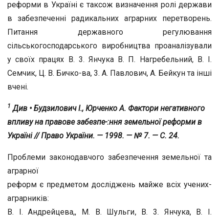
реформи в Україні є таксож визначення ролі держави
в забезпеченні ради­кальних аграрних перетворень.
Питання державного регулювання
сільськогосподарського виробництва проаналізували
у своїх пра­цях В. 3. Янчука В. П. Нагребельний, В. І.
Семчик, Ц. В. Бичко-ва, 3. А. Павлович, А. Бейкун та інші
вчені.
1
Див • Будзилович І., Юрченко А. Фактори негативного
впливу на правове забезпе-:ння земельної реформи в
Україні // Право України. — 1998. — № 7. — С. 24.
Проблеми законодавчого забезпечення земельної та
аграрної
реформ є предметом досліджень майже всіх учених-
аграрників:
В. І. Андрейцева,, М. В. Шульги, В. 3. Янчука, В. І.