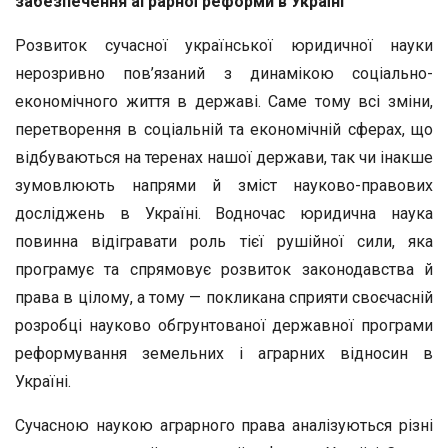
забезпечення аграрної реформи в Україні
Розвиток сучасної української юридичної науки
нерозривно пов’язаний з динамікою соціально-
економічного життя в державі. Саме тому всі зміни,
перетворення в соціальній та економічній сферах, що
відбуваються на теренах нашої держави, так чи інакше
зумовлюють напрями й зміст науково-правових
досліджень в Укра­їні. Водночас юридична наука
повинна відігравати роль тієї рушій­ної сили, яка
програмує та спрямовує розвиток законодавства й
права в цілому, а тому — покликана сприяти своєчасній
розробці науково обгрунтованої державної програми
реформування земель­них і аграрних відносин в
Україні.
Сучасною наукою аграрного права аналізуються різні