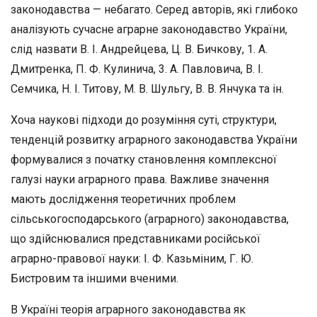
законодавства
—
небагато. Серед авторів, які глибоко
аналізують су­часне аграрне законодавство України,
слід назвати В. І. Андрейце­ва, Ц. В. Бичкову,
1.
А.
Дмитренка,
П.
Ф. Кулинича,
3.
А. Павло­вича, В. І.
Семчика, Н. І.
Титову,
М. В. Шульгу, В. В. Янчука та ін.
Хоча наукові підходи до розуміння суті, структури,
тенденцій розвитку аграрного законодавства України
формувалися з початку становлення комплексної
галузі науки аграрного права. Важливе значення
мають дослідження теоретичних проблем
сільськогоспо­дарського (аграрного) законодавства,
що здійснювалися пред­ставниками російської
аграрно-правової науки: І. Ф. Казьміним,
Г.
Ю.
Бистровим та іншими вченими.
В Україні теорія аграрного законодавства як