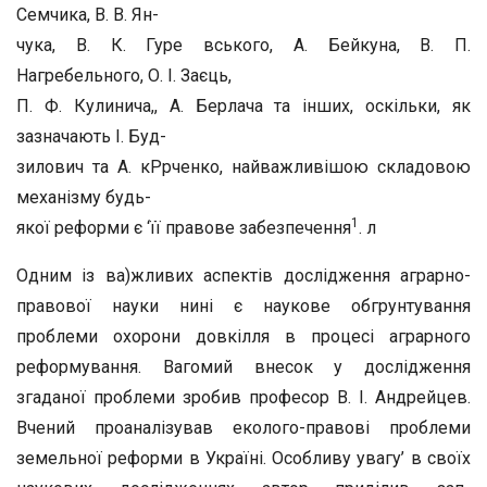
Семчика, В. В. Ян-
чука, В. К. Гуре вського, А. Бейкуна, В. П.
Нагребельного, О. І. Заєць,
П. Ф. Кулинича,, А. Берлача та інших, оскільки, як
зазначають І. Буд-
зилович та А. кРрченко, найважливішою складовою
механізму будь-
1
якої реформи є ‘її правове забезпечення
. л
Одним із ва)жливих аспектів дослідження аграрно-
правової нау­ки нині є наукове обгрунтування
проблеми охорони довкілля в процесі аграрного
реформування. Вагомий внесок у дослідження
згаданої проблеми зробив професор В. І. Андрейцев.
Вчений про­аналізував еколого-правові проблеми
земельної реформи в Україні. Особливу увагу’ в своїх