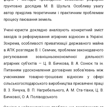
грунтовно дослідив М. В. Шуль­га. Особливу увагу
автор приділив теоретичним і практичним проб­лемам
процесу паювання земель.
Учені-юристи докладно аналізують конкретний зміст
заходів із реформування аграрних відносин в Україні.
Зокрема, особливості приватизації державного майна
в АПК розглядає В. І. Семчик, проблеми законодавчого
регулювання зовнішньоекономічної ді­яльності
аграрних суб’єктів — Ц. В. Бичкова, В. А. Сонюк та ін.
Питанням удосконалення договірних зобов’язань між
учасниками то­варно-грошових відносин у сфері
сільськогосподарського виробниц­тва присвячені праці
В. 3. Янчука, В. П. Нагребельного, А. М. Ста-тівки, Ц. В.
Бичкової, О. А. Поліводського.