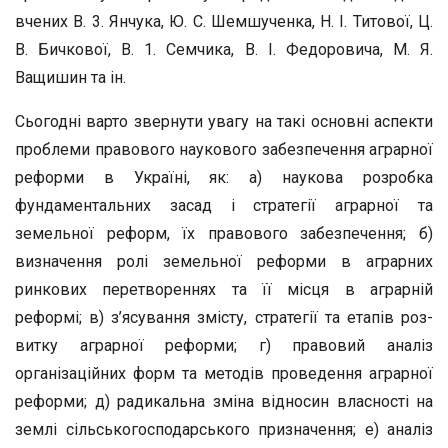
вчених В. 3. Янчука, Ю. С. Шемшученка, Н. І. Титової, Ц.
В. Бичкової, В. 1. Семчика, В. І. Федоровича, М. Я.
Ващишин та ін.
Сьогодні варто звернути увагу на такі основні аспекти
пробле­ми правового наукового забезпечення аграрної
реформи в Україні, як: а) наукова розробка
фундаментальних засад і стратегії аграрної та
земельної реформ, їх правового забезпечення; б)
визначення ро­лі земельної реформи в аграрних
ринкових перетвореннях та її міс­ця в аграрній
реформі; в) з’ясування змісту, стратегії та етапів роз­
витку аграрної реформи; г) правовий аналіз
організаційних форм та методів проведення аграрної
реформи; д) радикальна зміна відно­син власності на
землі сільськогосподарського призначення; е) ана­ліз