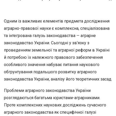
Одним із важливих елементів предмета дослідження
аграрно-правової науки є комплексна, спеціалізована
та інтегрована галузь законодавства
—
аграрне
законодавство України. Сьогодні у зв’яз­ку з
проведенням земельної та аграрної реформ в Україні
й потре­бою їх належного правового забезпечення
особливого значення на­буває питання наукового
обгрунтування подальшого розвитку аг­рарного
законодавства України, аналізу його теоретичних засад.
Проблеми аграрного законодавства України
розглядаються ба­гатьма
юристами-аграрниками.
Проте комплексних наукових дос­ліджень сучасного
аграрного законодавства як специфічної галузі