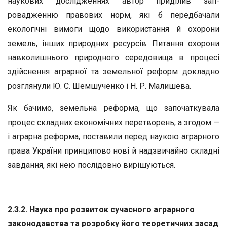
наукових дослідженнях автор приділив зап­
ровадженню правових норм, які б передбачали
екологічні вимоги щодо використання й охорони
земель, інших природних ресурсів. Питання охорони
навколишнього природного середовища в проце­сі
здійснення аграрної та земельної реформ докладно
розглянули Ю. С. Шемшученко і Н. Р. Малишева.
Як бачимо, земельна реформа, що започаткувала
процес склад­них економічних перетворень, а згодом —
і аграрна реформа, пос­тавили перед наукою аграрного
права України принципово нові й надзвичайно складні
завдання, які нею послідовно вирішуються.
2.3.2.
Наука про розвиток сучасного аграрного
законодавства та розробку його теоретичних засад