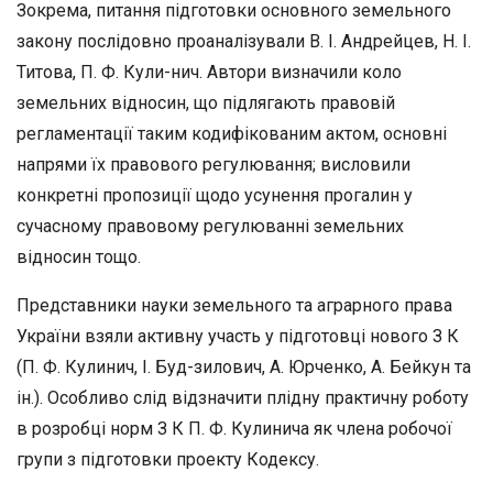
Зокрема, питання підготовки основного земельного
закону пос­лідовно проаналізували В. І. Андрейцев, Н. І.
Титова, П.
Ф. Кули-нич. Автори визначили коло
земельних відносин, що підлягають правовій
регламентації таким кодифікованим актом, основні
нап­рями їх правового регулювання; висловили
конкретні пропозиції щодо усунення прогалин у
сучасному правовому регулюванні зе­мельних
відносин тощо.
Представники науки земельного та аграрного права
України взя­ли активну участь у підготовці нового З
К
(П.
Ф. Кулинич, І. Буд-зилович, А. Юрченко, А. Бейкун та
ін.). Особливо слід відзначити плідну практичну роботу
в розробці норм З
К П.
Ф. Кулинича як члена робочої
групи з підготовки проекту Кодексу.