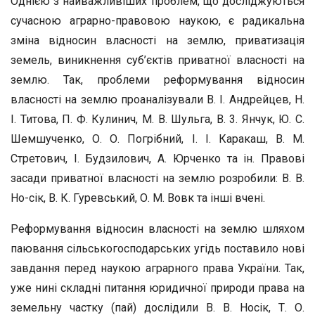
Однією з найважливіших проблем, що досліджуються
сучасною аграрно-правовою наукою, є радикальна
зміна відносин власності на землю, приватизація
земель, виникнення суб’єктів приватної влас­ності на
землю. Так, проблеми реформування відносин
власності на землю проаналізували В. І. Андрейцев, Н.
І. Титова, П. Ф. Кулинич, М. В. Шульга, В. 3. Янчук, Ю. С.
Шемшученко, О. О. Погрібний, І. І. Каракаш, В. М.
Стретович, І. Будзилович, А. Юрченко та ін. Правові
засади приватної власності на землю розробили: В. В.
Но-сік, В. К. Гуревський, О. М. Вовк та інші вчені.
Реформування відносин власності на землю шляхом
паювання сільськогосподарських угідь поставило нові
завдання перед наукою аграрного права України. Так,
уже нині складні питання юридич­ної природи права на
земельну частку (пай) дослідили В. В. Носік, Т. О.