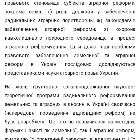
правового становища суб’єктів аграрної реформи,
зокрема се­лян; є) роль держави у забезпеченні
радикальних аграрних перет­ворень; ж) законодавче
забезпечення аграрної реформи; з) охорона
навколишнього природного середовища в процесі
аграрного ре­формування. Ці й деякі інші проблеми
правового забезпечення зе­мельної та аграрної
реформ в Україні послідовно досліджуються
представниками науки аграрного права України.
На жаль, ґрунтовної загальнодержавної науково-
теоретичної програми радикального реформування
земельних та аграрних відносин в Україні своєчасно
(напередодні проведення відповід­них реформ) не
було розроблено. Це істотно позначилося на ме­тодах,
формах і змісті як земельної, так і аграрної реформ,
зумо­вило їх спонтанний характер, а врешті-решт і їх