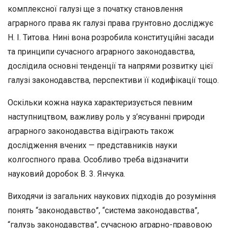
комплексної галу­зі ще з початку становлення
аграрного права як галузі права грун­товно досліджує
Н. І. Титова. Нині вона розробила конституційні засади
та принципи сучасного аграрного законодавства,
дослідила основні тенденції та напрями розвитку цієї
галузі законодавства, перспективи її кодифікації тощо.
Оскільки кожна наука характеризується певним
наступництвом, важливу роль у з’ясуванні природи
аграрного законодавства відігра­ють також
дослідження вчених
—
представників науки
колгоспного права. Особливо треба відзначити
науковий доробок В.
3.
Янчука.
Виходячи із загальних наукових підходів до розуміння
понять “законодавство”, “система законодавства”,
“галузь законодавства”, сучасною аграрно-правовою