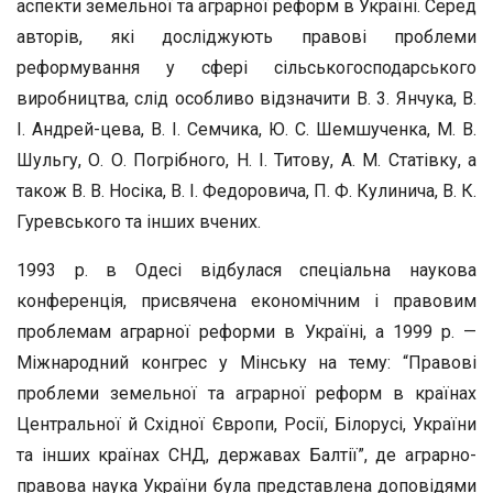
аспекти зе­мельної та аграрної реформ в Україні. Серед
авторів, які досліджу­ють правові проблеми
реформування у сфері сільськогосподарсько­го
виробництва, слід особливо відзначити В. 3. Янчука, В.
І. Андрей-цева, В. І. Семчика, Ю. С. Шемшученка, М. В.
Шульгу, О. О. Пог­рібного, Н. І. Титову, А. М. Статівку, а
також В. В. Носіка, В. І. Фе­доровича, П. Ф. Кулинича, В. К.
Гуревського та інших вчених.
1993 р. в Одесі відбулася спеціальна наукова
конференція, прис­вячена економічним і правовим
проблемам аграрної реформи в Ук­раїні, а 1999 р. —
Міжнародний конгрес у Мінську на тему: “Пра­вові
проблеми земельної та аграрної реформ в країнах
Центральної й Східної Європи, Росії, Білорусі, України
та інших країнах СНД, державах Балтії”, де аграрно-
правова наука України була представ­лена доповідями