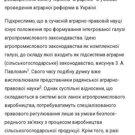
проведення аграрної реформи в Україні.
Підкреслимо, що в сучасній аграрно-правовій науці
існує поло­ження про формування інтегрованої галузі
агропромислового зако­нодавства. Ідею
агропромислового законодавства як комплексної
галузі, до складу якої входить як підсистема аграрне
(сільськогос­подарське) законодавство, висунув 3. А.
1
Павлович
. Свого часу по­дібну думку вже
висловлювали представники радянської аграрно-
2
правової науки
. Однак суспільні відносини, що
складаються в сис­темі всіх ланок агропромислового
виробництва, потребуватимуть спеціалізованого
правового регулювання лише за умови безпосе­
реднього зв’язку з процесом виробництва
сільськогосподарської продукції. Крім того, в разі