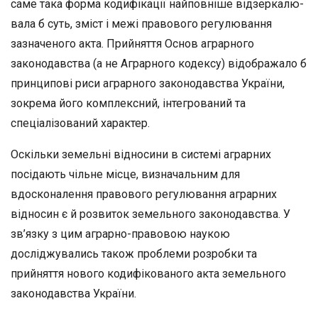
саме така форма кодифікації найповніше відзеркалю-
вала б суть, зміст і межі правового регулювання
зазначеного акта. Прийняття Основ аграрного
законодавства (а не Аграрного кодексу) відображало б
принципові риси аграрного законодавства України,
зокрема його комплексний, інтегрований та
спеціалізований характер.
Оскільки земельні відносини в системі аграрних
посідають чіль­не місце, визначальним для
вдосконалення правового регулювання аграрних
відносин є й розвиток земельного законодавства. У
зв’яз­ку з цим аграрно-правовою наукою
досліджувались також пробле­ми розробки та
прийняття нового кодифікованого акта земельного
законодавства України.