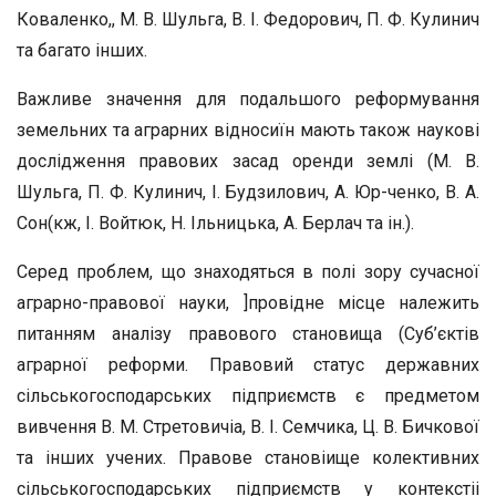
Коваленко,, М. В. Шульга, В. І. Федорович, П. Ф. Кулинич
та багато інших.
Важливе значення для подальшого реформування
земельних та аграрних відносиїн мають також наукові
дослідження правових засад оренди землі (М. В.
Шульга, П. Ф. Кулинич, І. Будзилович, А. Юр-ченко, В. А.
Сон(кж, І. Войтюк, Н. Ільницька, А. Берлач та ін.).
Серед проблем, що знаходяться в полі зору сучасної
аграрно-правової науки, ]провідне місце належить
питанням аналізу право­вого становища (Суб’єктів
аграрної реформи. Правовий статус дер­жавних
сільськогосподарських підприємств є предметом
вивчення В. М. Стретовичіа, В. І. Семчика, Ц. В. Бичкової
та інших учених. Правове становіище колективних
сільськогосподарських підпри­ємств у контекстіі