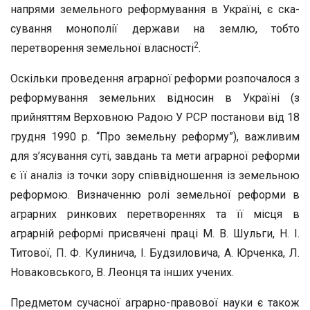
напрями земельного реформування в Україні, є ска­
сування монополії держави на землю, тобто
2
перетворення земель­ної власності
.
Оскільки проведення аграрної реформи розпочалося з
реформу­вання земельних відносин в Україні (з
прийняттям Верховною Ра­дою У PCP постанови від 18
грудня 1990 р. “Про земельну рефор­му”), важливим
для з’ясування суті, завдань та мети аграрної ре­форми
є її аналіз із точки зору співвідношення із земельною
ре­формою. Визначенню ролі земельної реформи в
аграрних ринко­вих перетвореннях та її місця в
аграрній реформі присвячені пра­ці М. В. Шульги, H. І.
Титової, П. Ф. Кулинича, І. Будзиловича, А. Юрченка, Л.
Новаковського, В. Леонця та інших учених.
Предметом сучасної аграрно-правової науки є також