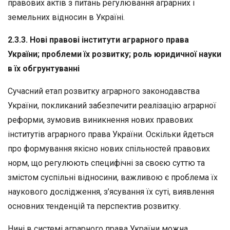
правових актів з питань регулювання аграрних і
земельних відносин в Україні.
2.3.3. Нові правові інститути аграрного права
України; проблеми їх розвитку; роль юридичної науки
в їх обгрунтуванні
Сучасний етап розвитку аграрного законодавства
України, пок­ликаний забезпечити реалізацію аграрної
реформи, зумовив виник­нення нових правових
інститутів аграрного права України. Оскільки йдеться
про формування якісно нових спільностей правових
норм, що регулюють специфічні за своєю суттю та
змістом суспільні від­носини, важливою є проблема їх
наукового дослідження, з’ясування їх суті, виявлення
основних тенденцій та перспектив розвитку.
Нині в системі аграрного права України можна