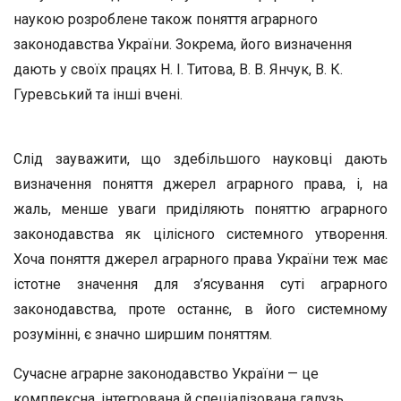
наукою розроблене також поняття аг­рарного
законодавства України. Зокрема, його визначення
дають у своїх працях Н. І. Титова,
В. В.
Янчук, В. К.
Гуревський та інші вчені.
Слід зауважити, що здебільшого науковці дають
визначення поняття джерел аграрного права, і, на
жаль, менше уваги приділя­ють поняттю аграрного
законодавства як цілісного системного ут­ворення.
Хоча поняття джерел аграрного права України теж має
істотне значення для з’ясування суті аграрного
законодавства, проте останнє, в його системному
розумінні, є значно ширшим поняттям.
Сучасне аграрне законодавство України — це
комплексна, ін­тегрована й спеціалізована галузь