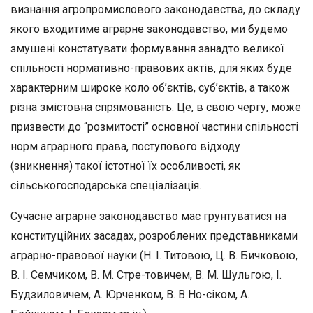
визнання агропромислового законо­давства, до складу
якого входитиме аграрне законодавство, ми бу­демо
змушені констатувати формування занадто великої
спільнос­ті нормативно-правових актів, для яких буде
характерним широке коло об’єктів, суб’єктів, а також
різна змістовна спрямованість. Це, в свою чергу, може
призвести до “розмитості” основної частини спільності
норм аграрного права, поступового відходу
(зникнення) такої істотної їх особливості, як
сільськогосподарська спеціалізація.
Сучасне аграрне законодавство має грунтуватися на
конститу­ційних засадах, розроблених представниками
аграрно-правової на­
уки (Н. I. Титовою, Ц. В. Бичковою,
В. I. Семчиком, В. М. Стре-товичем, В. М.
Шульгою,
I.
Будзиловичем, А. Юрченком, В. В Но-
сіком,
А.