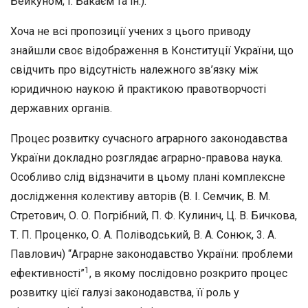
Бейкуном,
І. Бакаєм
та
ін.).
Хоча
не
всі пропозиції учених з цього приводу
знайшли своє ві­дображення в Конституції України, що
свідчить про відсутність на­лежного зв’язку між
юридичною наукою й практикою правотвор­чості
державних органів.
Процес розвитку сучасного аграрного законодавства
України докладно розглядає аграрно-правова наука.
Особливо слід відзна­чити в цьому плані комплексне
дослідження колективу авторів (В. І. Семчик, В. М.
Стретович, О. О. Погрібний,
П.
Ф. Кулинич, Ц.
В.
Бичкова,
Т.
П. Проценко, О. А. Поліводський, В. А. Сонюк,
3.
А.
Павлович) “Аграрне законодавство України: проблеми
1
ефек­тивності”
, в якому послідовно розкрито процес
розвитку цієї галу­зі законодавства, її роль у