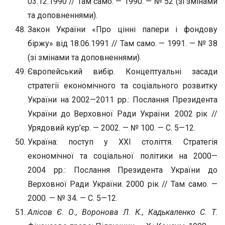
03.12.1990 // Там само. — 1990. — № 52 (зі змінами
та доповненнями).
Закон України «Про цінні папери і фондову
біржу» від 18.06.1991 // Там само. — 1991. — № 38
(зі змінами та доповненнями).
Європейський вибір. Концептуальні засади
стратегії економічного та соціального розвитку
України на 2002—2011 рр.: Послання Президента
України до Верховної Ради України. 2002 рік //
Урядовий кур’єр. — 2002. — № 100. — С. 5—12.
Україна: поступ у ХХІ століття. Стратегія
економічної та соціальної політики на 2000—
2004 рр.: Послання Президента України до
Верховної Ради України. 2000 рік // Там само. —
2000. — № 34. — С. 5—12.
Алісов Є. О., Воронова Л. К., Кадькаленко С. Т
.