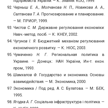
підприємств України. — К.: Знання: КОО, 1999.
Черныш Е. А., Молчанова Н. П., Новикова А. А.,
Салтанова Т. А
. Прогнозирование и планирование.
— М.: ПРИОР, 1999.
Чистов С. М
. Державне регулювання економіки:
Навч.-метод. посіб. — К.: КНЕУ, 2002.
Чугунов І. Я
. Бюджетний механізм регулювання
економічного розвитку. — К.: НІОС, 2003.
Чумаченко Н. Г
. Региональная политика в
Украине. — Донецк.: НАН України, Ин-т. екон.
пром., 1993.
Шамхалов Ф
. Государство и экономика. Основы
взаимодействия. — М.: Экономика, 2000.
Экономика / Под ред. А. С. Булатова. — М.: БЕК,
1995.
Ягодка А. Г
. Соціальна інфраструктура і політика. —