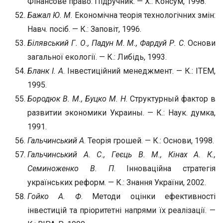
Фінансове право: Підручник. — Х.: Консум, 1998.
Бажал Ю. М
. Економічна теорія технологічних змін:
Навч. посіб. — К.: Заповіт, 1996.
Білявський Г. О., Падун М. М., Фардуй Р. С
. Основи
загальної екології. — К.: Либідь, 1993.
Бланк І. А
. Інвестиційний менеджмент. — К.: ІТЕМ,
1995.
Бородюк В. М., Буцко М. Н
. Структурный фактор в
развитии экономики Украины. — К.: Наук. думка,
1991.
Гальчинський А
. Теорія грошей. — К.: Основи, 1998.
Гальчинський А. С., Геєць В. М., Кінах А. К.,
Семиноженко В. П
. Інноваційна стратегія
українських реформ. — К.: Знання України, 2002.
Гойко А. Ф
. Методи оцінки ефективності
інвестицій та пріоритетні напрями їх реалізації. —