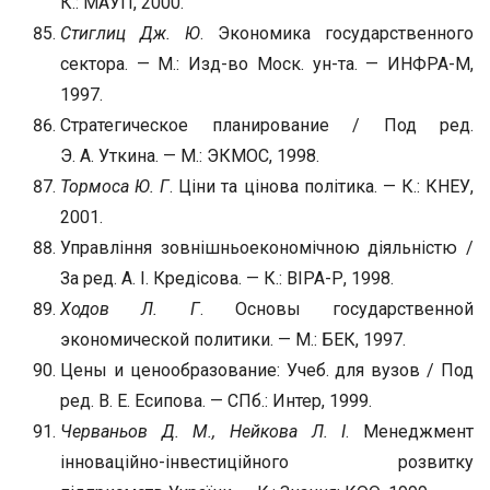
К.: МАУП, 2000.
Стиглиц Дж. Ю
. Экономика государственного
сектора. — М.: Изд-во Моск. ун-та. — ИНФРА-М,
1997.
Стратегическое планирование / Под ред.
Э. А. Уткина. — М.: ЭКМОС, 1998.
Тормоса Ю. Г
. Ціни та цінова політика. — К.: КНЕУ,
2001.
Управління зовнішньоекономічною діяльністю /
За ред. А. І. Кредісова. — К.: ВІРА-Р, 1998.
Ходов Л. Г
. Основы государственной
экономической политики. — М.: БЕК, 1997.
Цены и ценообразование: Учеб. для вузов / Под
ред. В. Е. Есипова. — СПб.: Интер, 1999.
Черваньов Д. М., Нейкова Л. І
. Менеджмент
інноваційно-інвестиційного розвитку