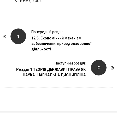
К.: КНЕУ, 2002.
P
Попередній розділ:
1
o
12.5. Економічний механізм
забезпечення природоохоронної
s
діяльності
t
N
Наступний розділ:
a
Р
Розділ 1 ТЕОРІЯ ДЕРЖАВИ І ПРАВА ЯК
v
НАУКА І НАВЧАЛЬНА ДИСЦИПЛІНА
i
g
a
t
i
o