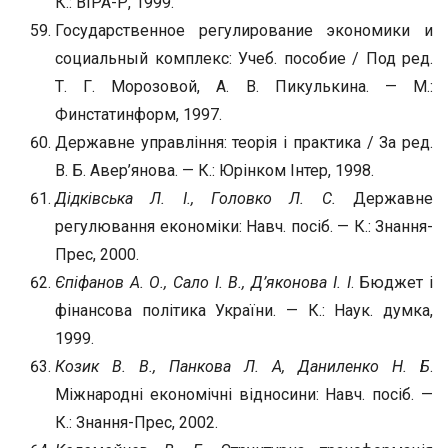
К.: ВІРА-Р, 1999.
Государственное регулирование экономики и
социальный комплекс: Учеб. пособие / Под ред.
Т. Г. Морозовой, А. В. Пикулькина. — М.:
Финстатинформ, 1997.
Державне управління: теорія і практика / За ред.
В. Б. Авер’янова. — К.: Юрінком Інтер, 1998.
Дідківська Л. І., Головко Л. С.
Державне
регулювання економіки: Навч. посіб. — К.: Знання-
Прес, 2000.
Єпіфанов А. О., Сало І. В., Д’яконова І. І
. Бюджет і
фінансова політика України. — К.: Наук. думка,
1999.
Козик В. В., Панкова Л. А, Даниленко Н. Б
.
Міжнародні економічні відносини: Навч. посіб. —
К.: Знання-Прес, 2002.