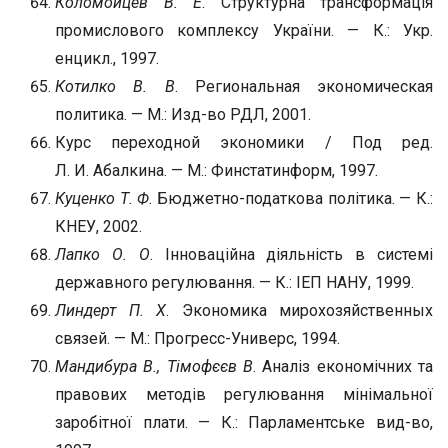
Коломойцев В. Е
. Структурна трансформація
промислового комплексу України. — К.: Укр.
енцикл., 1997.
Котилко В. В
. Региональная экономическая
политика. — М.: Изд-во РДЛ, 2001.
Курс переходной экономики / Под ред.
Л. И. Абалкина. — М.: Финстатинформ, 1997.
Куценко Т. Ф
. Бюджетно-податкова політика. — К.:
КНЕУ, 2002.
Лапко О. О
. Інноваційна діяльність в системі
державного регулювання. — К.: ІЕП НАНУ, 1999.
Линдерт П. Х
. Экономика мирохозяйственных
связей. — М.: Прогресс-Универс, 1994.
Мандибура В., Тімофєєв В
. Аналіз економічних та
правових методів регулювання мінімальної
заробітної плати. — К.: Парламентське вид-во,