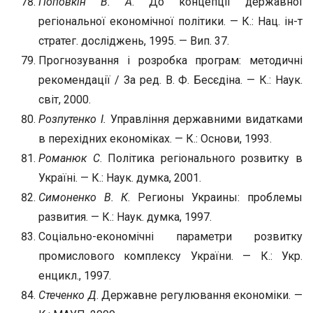
Поповкін В. А
. До концепції державної
регіональної економічної політики. — К.: Нац. ін-т
стратег. досліджень, 1995. — Вип. 37.
Прогнозування і розробка програм: методичні
рекомендації / За ред. В. Ф. Бесєдіна. — К.: Наук.
світ, 2000.
Розпутенко І.
Управління державними видатками
в перехідних економіках. — К.: Основи, 1993.
Романюк С
. Політика регіонального розвитку в
Україні. — К.: Наук. думка, 2001.
Симоненко В. К
. Регионы Украины: проблемы
развития. — К.: Наук. думка, 1997.
Соціально-економічні параметри розвитку
промислового комплексу України. — К.: Укр.
енцикл., 1997.
Стеченко Д
. Державне регулювання економіки. —