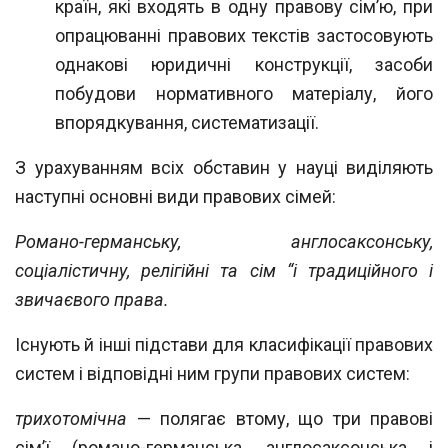
країн, які входять в одну правову сім’ю, при
опрацюванні правових текстів застосовують
однакові юридичні кон
струкції, засоби
побудови нормативного матеріалу, його
впорядкування, система
тизації.
З урахуванням всіх обставин у науці виділяють
наступні основні види правових
сімей:
Романо-германську, англосаксонську,
соціалістичну, релігійні та сім “і традицій
ного і
звичаєвого права.
Існують й інші підстави для класифікації правових
систем і відповідні ним гру
пи правових систем:
трихотомічна
— полягає втому, що три правові
сім’ї
(романо-германська, анг
лосаксонська і