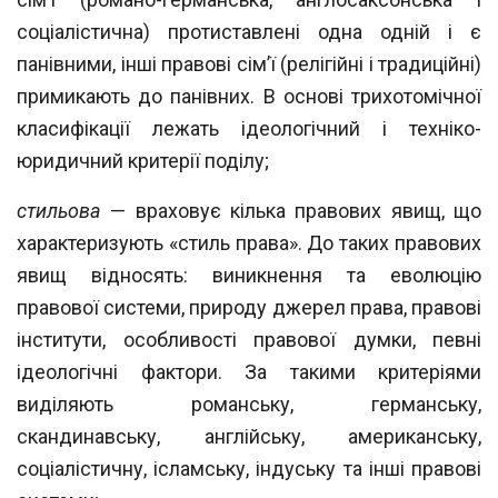
соціалістична) протиставлені одна одній і є
панівними, інші правові
сім’ї (релігійні і традиційні)
примикають до панівних. В основі трихотомічної
класифікації лежать ідеологічний і техніко-
юридичний критерії поділу;
стильова
— враховує кілька правових явищ, що
характеризують «стиль права». До
таких правових
явищ відносять: виникнення та еволюцію
правової системи, природу
джерел права, правові
інститути, особливості правової думки, певні
ідеологічні факто
ри. За такими критеріями
виділяють романську, германську,
скандинавську, англійсь
ку, американську,
соціалістичну, ісламську, індуську та інші правові