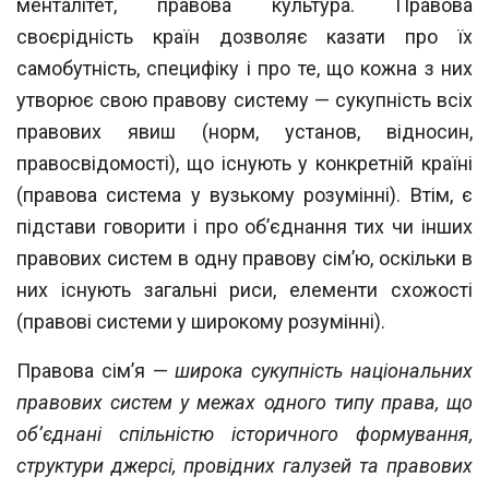
менталітет, правова куль
тура. Правова
своєрідність країн дозволяє казати про їх
самобутність, специфіку і
про те, що кожна з них
утворює свою правову систему — сукупність всіх
правових
явиш (норм, установ, відносин,
правосвідомості), що існують у конкретній країні
(правова система у вузькому розумінні). Втім, є
підстави говорити і про об’єднання
тих чи інших
правових систем в одну правову сім’ю, оскільки в
них існують загальні
риси, елементи схожості
(правові системи у широкому розумінні).
Правова сім’я —
широка сукупність національних
правових систем у межах одного типу права, що
об’єднані спільністю історичного формування,
структури джерсі, про
відних галузей та правових