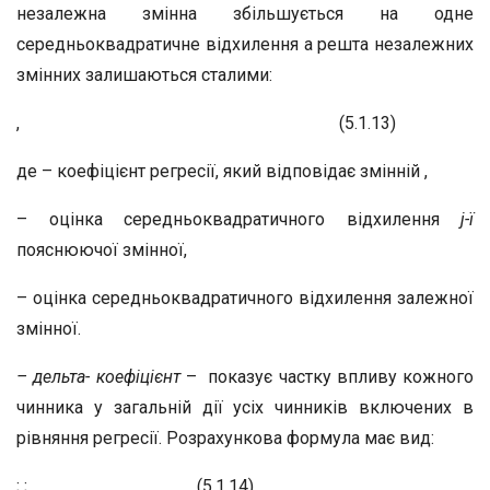
незалежна змінна збільшується на одне
середньоквадратичне відхилення а решта незалежних
змінних залишаються сталими:
, (5.1.13)
де – коефіцієнт регресії, який відповідає змінній ,
– оцінка середньоквадратичного відхилення
j-ї
пояснюючої змінної,
– оцінка середньоквадратичного відхилення залежної
змінної.
– дельта- коефіцієнт
– показує частку впливу кожного
чинника у загальній дії усіх чинників включених в
рівняння регресії. Розрахункова формула має вид:
; ; , (5.1.14)