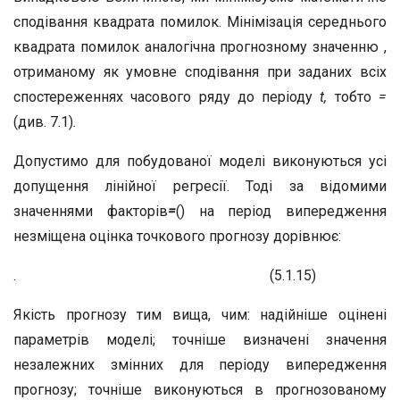
сподівання квадрата помилок. Мінімізація середнього
квадрата помилок аналогічна прогнозному значенню ,
отриманому як умовне сподівання при заданих всіх
спостереженнях часового ряду до періоду
t,
тобто
=
(див. 7.1)
.
Допустимо для побудованої моделі виконуються усі
допущення лінійної регресії. Тоді за відомими
значеннями факторів
=
() на період випередження
незміщена оцінка точкового прогнозу дорівнює:
.
(5.1.15)
Якість прогнозу тим вища, чим: надійніше оцінені
параметрів моделі; точніше визначені значення
незалежних змінних для періоду випередження
прогнозу; точніше виконуються в прогнозованому