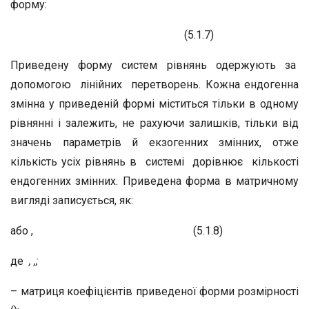
форму:
(5.1.7)
Приведену форму систем рівнянь одержують за
допомогою лінійних перетворень. Кожна ендогенна
змінна у приведеній формі міститься тільки в одному
рівнянні і залежить, не рахуючи залишків, тільки від
значень параметрів й екзогенних змінних, отже
кількість усіх рівнянь в системі дорівнює кількості
ендогенних змінних. Приведена форма в матричному
вигляді записується, як:
або , (5.1.8)
де
,
,
;
– матриця коефіцієнтів приведеної форми розмірності