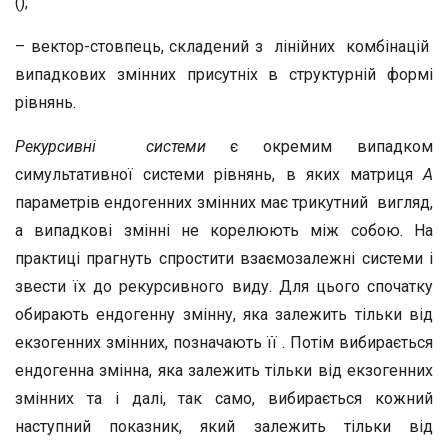
();
– вектор-стовпець, складений з лінійних комбінацій
випадкових змінних присутніх в структурній формі
рівнянь.
Рекурсивні системи
є окремим випадком
симультативної системи рівнянь, в яких матриця
А
параметрів ендогенних змінних має трикутний вигляд,
а випадкові змінні не корелюють між собою. На
практиці прагнуть спростити взаємозалежні системи і
звести їх до рекурсивного виду. Для цього спочатку
обирають ендогенну змінну, яка залежить тільки від
екзогенних змінних, позначають її . Потім вибирається
ендогенна змінна, яка залежить тільки від екзогенних
змінних та і далі, так само, вибирається кожний
наступний показник, який залежить тільки від