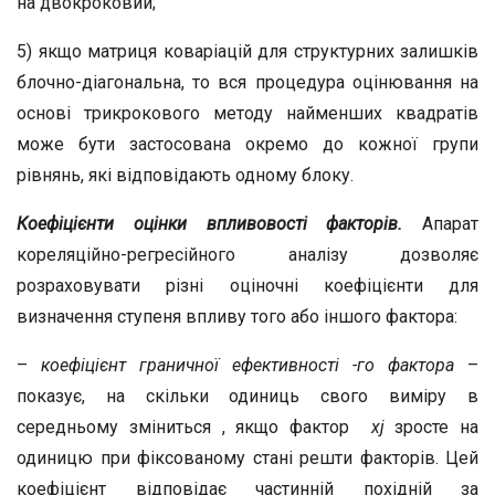
на двокроковий;
5) якщо матриця коваріацій для структурних залишків
блочно-діагональна, то вся процедура оцінювання на
основі трикрокового методу найменших квадратів
може бути застосована окремо до кожної групи
рівнянь, які відповідають одному блоку.
Коефіцієнти оцінки впливовості факторів.
Апарат
кореляційно-регресійного аналізу дозволяє
розраховувати різні оціночні коефіцієнти для
визначення ступеня впливу того або іншого фактора:
–
коефіцієнт граничної ефективності
-го фактора
–
показує, на скільки одиниць свого виміру в
середньому зміниться , якщо фактор
х
j
зросте на
одиницю при фіксованому стані решти факторів. Цей
коефіцієнт відповідає частинній похідній за