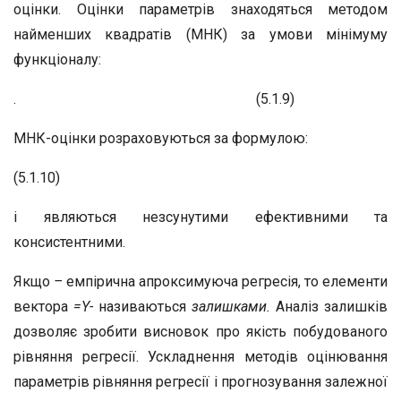
оцінки. Оцінки параметрів знаходяться методом
найменших квадратів (МНК) за умови мінімуму
функціоналу:
. (5.1.9)
МНК-оцінки розраховуються за формулою:
(5.1.10)
і являються незсунутими ефективними та
консистентними.
Якщо
–
емпірична апроксимуюча регресія, то елементи
вектора
=Y-
називаються
залишками.
Аналіз залишків
дозволяє зробити висновок про якість побудованого
рівняння регресії. Ускладнення методів оцінювання
параметрів рівняння регресії і прогнозування залежної