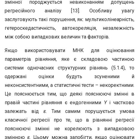
змінної породжується невиконанням допущень
регресійного аналізу [13]. Особливу увагу
заслуговують такі порушення, як: мультиколінеарність,
гетероскедастичність, автокореляція, незалежність
між собою випадкових величин та факторів.
Якщо використовувати МНК для оцінювання
параметрів рівняння, яке є складовою частиною
системи одночасних структурних рівнянь (5.1.4), то
одержані оцінки будуть зсуненими й
неконсистентними, а статистичні тести – некоректними.
Це пояснюється тим, що деякі пояснюючі змінні в
правій частині рівняння є ендогенними
Y
і частково
залежать від
ε
. Тим самим порушується умова
класичної регресії про те, що в рівнянні регресії
пояснюючі змінні не корелюють з випадковою
змінною
ε
. Цьому можна запобігти, якщо оцінювати