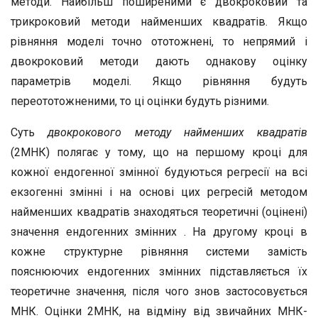
методи. Найбільш поширеними є двокроковий та
трикроковий методи найменших квадратів. Якщо
рівняння моделі точно ототожнені, то непрямий і
двокроковий методи дають однакову оцінку
параметрів моделі. Якщо рівняння будуть
переототожненими, то ці оцінки будуть різними.
Суть
двокрокового методу найменших квадратів
(2МНК) полягає у тому, що на першому кроці для
кожної ендогенної змінної будуються регресії на всі
екзогенні змінні і на основі цих регресій методом
найменших квадратів знаходяться теоретичні (оцінені)
значення ендогенних змінних . На другому кроці в
кожне структурне рівняння системи замість
пояснюючих ендогенних змінних підставляється їх
теоретичне значення, після чого знов застосовується
МНК. Оцінки 2МНК, на відміну від звичайних МНК-