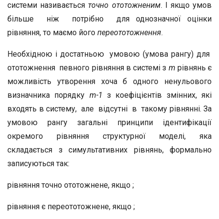
системи називається
точно ототожненим
. І якщо умов
більше ніж потрібно для однозначної оцінки
рівняння, то маємо його
переототожнення
.
Необхідною і достатньою умовою (умова рангу) для
ототожнення певного рівняння в системі з
m
рівнянь є
можливість утворення хоча б одного ненульового
визначника порядку
m-1
з коефіцієнтів змінних, які
входять в систему, але відсутні в такому рівнянні. За
умовою рангу загальні принципи ідентифікації
окремого рівняння структурної моделі, яка
складається з симультативних рівнянь, формально
записуються так:
рівняння точно ототожнене, якщо ;
рівняння є переототожнене, якщо ;