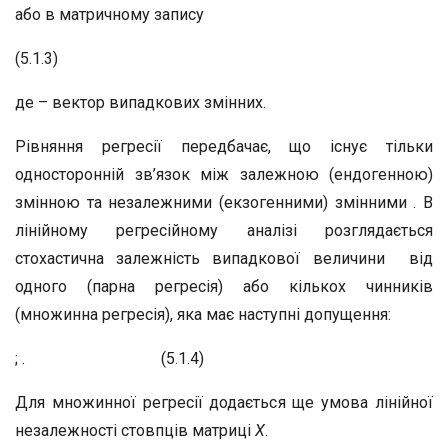
або в матричному запису
(5.1.3)
де – вектор випадкових змінних.
Рівняння регресії передбачає, що існує тільки
односторонній зв’язок між залежною (ендогенною)
змінною та незалежними (екзогенними) змінними . В
лінійному регресійному аналізі розглядається
стохастична залежність випадкової величини від
одного (парна регресія) або кількох чинників
(множинна регресія), яка має наступні допущення:
; . (5.1.4)
Для множинної регресії додається ще умова лінійної
незалежності стовпців матриці
Х
.