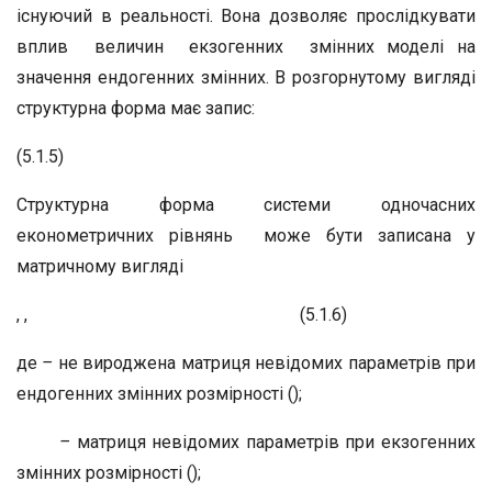
існуючий в реальності. Вона дозволяє прослідкувати
вплив величин екзогенних змінних моделі на
значення ендогенних змінних. В розгорнутому вигляді
структурна форма має запис:
(5.1.5)
Структурна форма системи одночасних
економетричних рівнянь може бути записана у
матричному вигляді
, , (5.1.6)
де
–
не вироджена матриця невідомих параметрів при
ендогенних змінних розмірності ();
–
матриця невідомих параметрів при екзогенних
змінних розмірності ();