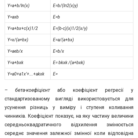
Y=a+b/ln(x)
E=b/(lп
2
(х)у)
Y=ax
b
E=b
Y=a+bx+c(x)
1/2
E=(b-с)(х)
1/2
(х/у)
Y=x/(a+bx)
E=а/(а+bх)
Y=ae
b/x
E=b/х
Y=a+bx
k
E= bkx
k
/(a+bx
k
)
Y=a
0
+a
1
x’+….+a
k
x
k
E=
–
бета-коефіцієнт
або коефіцієнт регресії у
стандартизованому вигляді використовується для
усунення різниць у виміру і ступеня коливання
чинників. Коефіцієнт показує, на яку частину величини
середньоквадратичного відхилення змінюється
середнє значення залежної змінної коли відповідна