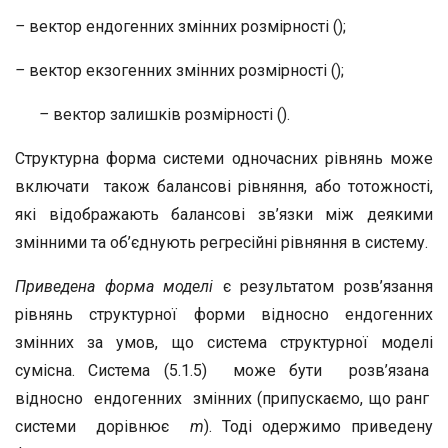
–
вектор ендогенних змінних розмірності ();
–
вектор екзогенних змінних розмірності ();
–
вектор залишків розмірності ().
Структурна форма системи одночасних рівнянь може
включати також балансові рівняння, або тотожності,
які відображають балансові зв’язки між деякими
змінними та об’єднують регресійні рівняння в систему.
Приведена форма моделі
є результатом розв’язання
рівнянь структурної форми відносно ендогенних
змінних за умов, що система структурної моделі
сумісна. Система (5.1.5) може бути розв’язана
відносно ендогенних змінних (припускаємо, що ранг
системи дорівнює
m
). Тоді одержимо приведену