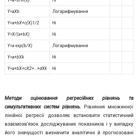
Y=a+b/ln(x)
Ні
Y=aX
b
Логарифмування
Y=a+bX+c(X)
1/2
Ні
Y=X/(a+bX)
Ні
Y=a∙exp(b/X)
Логарифмування
Y=a+bX
k
Ні
Y=а+bX+cX
2
+…+dX
k
Ні
Методи оцінювання регресійних рівнянь та
симультативних систем рівнянь.
Рівняння множинної
лінійної регресії дозволяє встановити статистичний
взаємозв’язок досліджуваних показників і у випадку
його значущості визначити аналітичні й прогнозовані