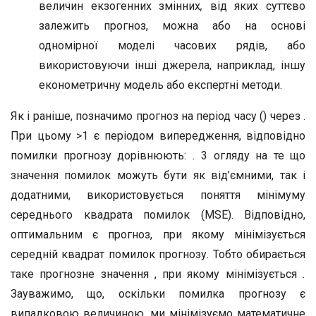
величин екзогенних змінних
,
від яких суттєво
залежить прогноз, можна або на основі
одномірної моделі часових рядів, або
використовуючи інші джерела, наприклад, іншу
економетричну модель або експертні методи.
Як і раніше, позначимо прогноз на період часу () через .
При цьому >1 є періодом випередження, відповідно
помилки прогнозу дорівнюють:
.
3 огляду на те що
значення помилок можуть бути як від’ємними, так і
додатними, використовується поняття мінімуму
середнього квадрата помилок (MSE). Відповідно,
оптимальним є прогноз, при якому мінімізується
середній квадрат помилок прогнозу. Тобто обирається
таке прогнозне значення , при якому мінімізується
.
Зауважимо, що, оскільки помилка прогнозу є
випадковою величиною, ми мінімізуємо математичне