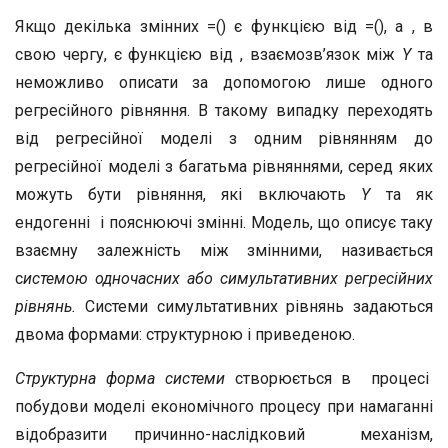
Якщо декілька змінних =() є функцією від =(), а , в
свою чергу, є функцією від , взаємозв’язок між
Y
та
неможливо описати за допомогою лише одного
регресійного рівняння. В такому випадку переходять
від регресійної моделі з одним рівнянням до
регресійної моделі з багатьма рівняннями, серед яких
можуть бути рівняння, які включають
Y
та як
ендогенні і пояснюючі змінні. Модель, що описує таку
взаємну залежність між змінними, називається
с
истемою одночасних або симультативних регресійних
рівнянь.
Системи симультативних рівнянь задаються
двома формами: структурною і приведеною.
Структурна форма системи
створюється в процесі
побудови моделі економічного процесу при намаганні
відобразити причинно-наслідковий механізм,