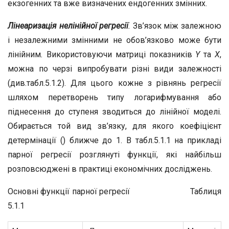
екзогенних та вже визначених ендогенних змінних.
Лінеаризація нелінійної регресії
.
Зв’язок між залежною
і незалежними змінними не обов’язково може бути
лінійним
.
Використовуючи матриці показників
Y
та
X
,
можна по черзі випробувати різні види залежності
(див.табл.5.1.2). Для цього кожне з рівнянь регресії
шляхом перетворень типу логарифмування або
піднесення до ступеня зводиться до лінійної моделі.
Обирається той вид зв’язку, для якого коефіцієнт
детермінації () ближче до 1. В табл.5.1.1 на прикладі
парної регресії розглянуті функції, які найбільш
розповсюджені в практиці економічних досліджень.
Основні функції парної регресії Таблиця
5.1.1