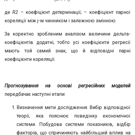
де
R
2
–
коефіцієнт детермінації; – коефіцієнт парної
кореляції мiж j-м чинником і залежною змінною.
За коректно зробленим аналізом величини дельта-
коефіцієнтів додатні, тобто усі коефіцієнти регресії
мають той самий знак, що й відповідні парні
коефіцієнти кореляції.
Прогнозування на основі регресійних моделей
передбачає наступні етапи:
Визначення мети дослідження. Вибір відповідної
теорії, яка пояснює поведінку економічної
системи. Побудова системи показників, відбір
факторів, що спричиняють найбільший вплив на