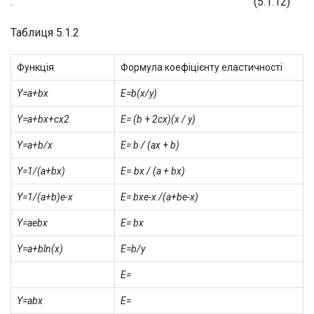
. (5.1.12)
Таблиця 5.1.2
Функція
Формула коефіцієнту еластичності
Y=a+bx
Е=b(х/у)
Y=a+bx+cx
2
E= (b
+
2сх)(х / у)
Y=a+b/x
E= b / (ax
+
b)
Y=1/(a+bx)
E
=
bx / (a + bx)
Y=1/(a+b)e
-x
E= bxe
-x
/(a+be
-x
)
Y=ae
bx
E= bx
Y=a+bln(x)
E=b/у
E=
Y=ab
x
E=