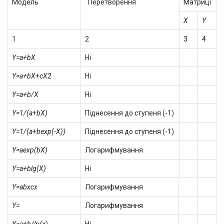
Модель
Перетворення
Матриці
X
Y
1
2
3
4
Y=a+bX
Ні
Y=a+bX+cX
2
Ні
Y=a+b/X
Ні
Y=1/(a+bX)
Піднесення до ступеня (-1)
Y=1/(a+bexp(-X))
Піднесення до ступеня (-1)
Y=aexp(bX)
Логарифмування
Y=a+blg(X)
Нi
Y=ab
х
с
х
Логарифмування
Y=
Логарифмування