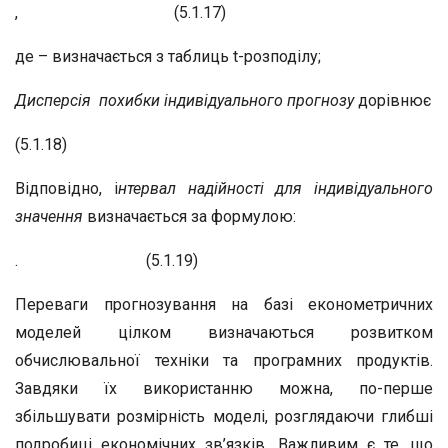
,
(5.1.17)
де – визначається з таблиць t-розподілу;
Дисперсія похибки індивідуального прогнозу
дорівнює
(5.1.18)
Відповідно, і
нтервал надійності для індивідуального
значення
визначається за формулою:
.
(5.1.19)
Переваги прогнозування на базі економетричних
моделей цілком визначаються розвитком
обчислювальної техніки та програмних продуктів.
Завдяки їх використанню можна, по-перше
збільшувати розмірність моделі, розглядаючи глибші
подробиці економічних зв’язків. Важливим є те, що