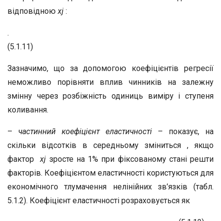
відповідною
х
j
:
.
(5.1.11)
Зазначимо, що за допомогою коефіцієнтів регресії
неможливо порівняти вплив чинників на залежну
змінну через розбіжність одиниць виміру і ступеня
коливання.
–
частинний коефіцієнт еластичності
– показує, на
скільки відсотків в середньому зміниться , якщо
фактор
х
j
зросте на 1% при фіксованому стані решти
факторів. Коефіцієнтом еластичності користуються для
економічного тлумачення нелінійних зв’язків (табл.
5.1.2). Коефіцієнт еластичності розраховується як