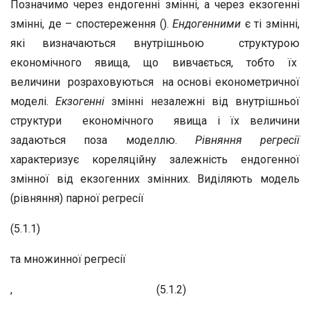
Позначимо через ендогенні змінні, а через екзогенні
змінні, де – спостереження ().
Ендогенними
є ті змінні,
які визначаються внутрішньою структурою
економічного явища, що вивчається, тобто їх
величини розраховуються на основі економетричної
моделі.
Екзогенні
змінні незалежні від внутрішньої
структури економічного явища і їх величини
задаються поза моделлю.
Рівняння регресії
характеризує кореляційну залежність ендогенної
змінної від екзогенних змінних. Виділяють модель
(рівняння) парної регресії
(5.1.1)
та множинної регресії
, (5.1.2)