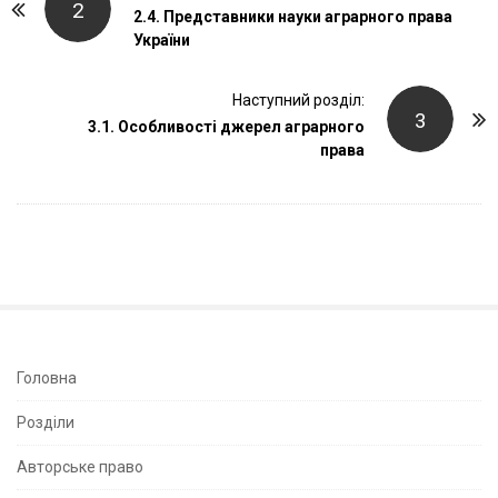
2
o
2.4. Представники науки аграрного права
України
s
t
Наступний розділ:
N
3
3.1. Особливості джерел аграрного
a
права
v
i
g
a
t
i
o
n
S
Головна
i
Розділи
t
e
Авторське право