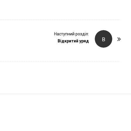
r
Наступний розділ:
В
Відкритий уряд