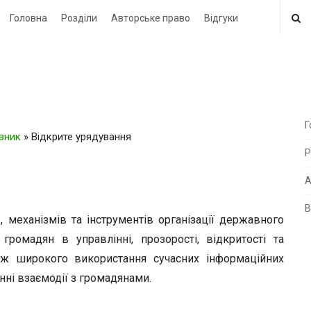
Головна
Розділи
Авторське право
Відгуки
Г
овник
»
Відкрите урядування
i
Р
t
e
А
В
i
еханізмів та інструментів організації державного
d
громадян в управлінні, прозорості, відкритості та
e
акож широкого використання сучасних інформаційних
b
енні взаємодії з громадянами.
a