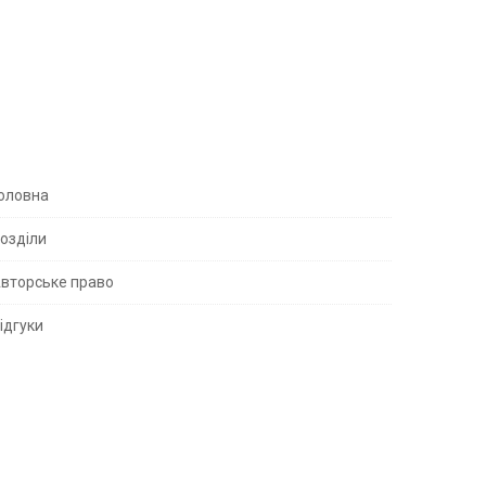
S
оловна
озділи
вторське право
S
ідгуки