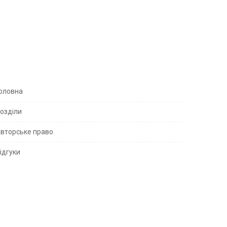
S
оловна
озділи
вторське право
S
ідгуки