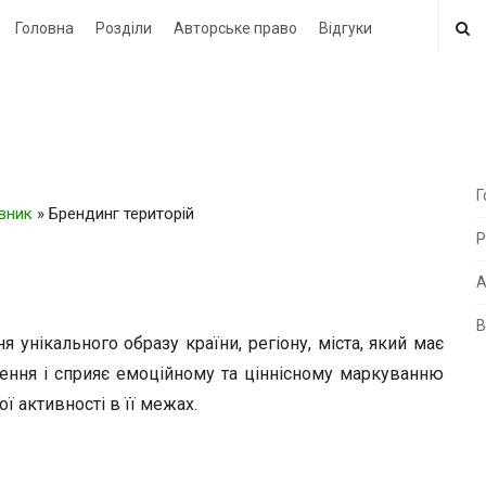
Головна
Розділи
Авторське право
Відгуки
Г
овник
»
Брендинг територій
i
Р
t
e
А
В
i
унікального образу країни, регіону, міста, який має
d
ення і сприяє емоційному та ціннісному маркуванню
e
ї активності в її межах.
b
a